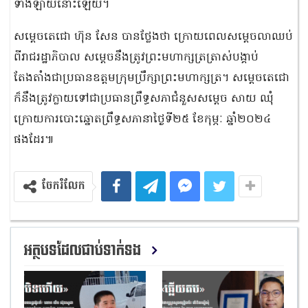
ទាំងឡាយនោះឡើយ។
សម្តេចតេជោ ហ៊ុន សែន បានថ្លែងថា ក្រោយពេលសម្តេចលាឈប់
ពីរាជរដ្ឋាភិបាល សម្តេចនឹងត្រូវព្រះមហាក្សត្រត្រាស់បង្គាប់
តែងតាំងជាប្រធានឧត្តមក្រុមប្រឹក្សាព្រះមហាក្សត្រ។ សម្តេចតេជោ
ក៏នឹងត្រូវក្លាយទៅជាប្រធានព្រឹទ្ធសភាជំនួសសម្តេច សាយ ឈុំ
ក្រោយការបោះឆ្នោតព្រឹទ្ធសភានាថ្ងៃទី២៥ ខែកុម្ភៈ ឆ្នាំ២០២៤
ផងដែរ៕
ចែករំលែក
អត្ថបទដែលជាប់ទាក់ទង