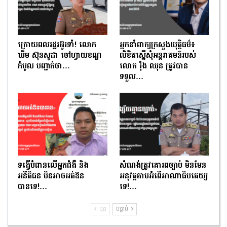
ក្រោយពលរដ្ឋរអ៊ូរទាំ! លោក
អ្នកនាំពាក្យក្រសួងយុត្តិធម៌៖
ឃឹម ស៊ុនសូដា ចៅហ្វាយខណ្ឌ
លិខិតស្នើសុំអន្តរាគមន៍របស់
កំបូល បញ្ជាក់ថា…
លោក រ៉ុង ឈុន ត្រូវបាន
ទទួល…
ទង្វើបំពានលើអ្នកជំងឺ និង
សំណង់ត្រូវគោរពច្បាប់ មិនមែន
អនីតិជន មិនអាចអត់ឱន
អនុវត្តតាមអំពើអាណាធិបតេយ្យ
បានទេ!…
ទេ!…
មុន
បន្ទាប់