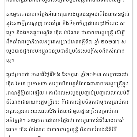
គណបក្សនានាក៏អាចរួមរស់ក្រោមម្លប់សន្តិភាពបានទាំងអស់គ្នា។
សម្តេចតេជោបានថ្លែងអំណរគុណបងប្អូនជនរួមជាតិដែលបានផ្តល់
នូវសេចក្តីស្រឡាញ់ ការគាំទ្រ និងទំនុកចិត្តជ្រាលជ្រៅចំពោះ ស
ម្តេច និងឯកឧត្ដមបណ្ឌិត​ ហ៊ុន ម៉ាណែត ជានាយករដ្ឋមន្រ្តី ដើម្បី
ដឹកនាំរាជរដ្ឋាភិបាលកម្ពុជាសម្រាប់អាណត្តិទី៧ ឆ្នាំ ២០២៣។ ស
ម្តេចបានជូនពរបងប្អូនជនរួមជាតិជួបតែសេចក្តីសុខនិងសំណាង
ល្អ។
គួរជម្រាបថា កាលពីថ្ងៃទី២៦ ខែកក្កដា ឆ្នាំ២០២៣ សម្តេចតេជោ
ហ៊ុន សែន ប្រកាសថា សម្តេចមិនបន្តតំណែងជានាយករដ្ឋមន្ត្រីក្នុង
អាណត្តិថ្មីនោះឡើយ។ ការដែលសម្តេចប្រញាប់ប្រញាល់លាឈប់ពី
តំណែងជានាយករដ្ឋមន្ត្រីនេះ គឺជាការរៀបចំទុកជាមុនសម្រាប់ការ
រក្សាស្ថេរភាពរយៈពេលវែង ដែលជាមូលដ្ឋានគ្រឹះសម្រាប់ការ
អភិវឌ្ឍន៍។ សម្តេចតេជោបានថ្លែងថា ការចូលកាន់តំណែងរបស់
លោក ហ៊ុន ម៉ាណែត ជានាយករដ្ឋមន្ត្រី មិនបានរំលងនីតិវិធី