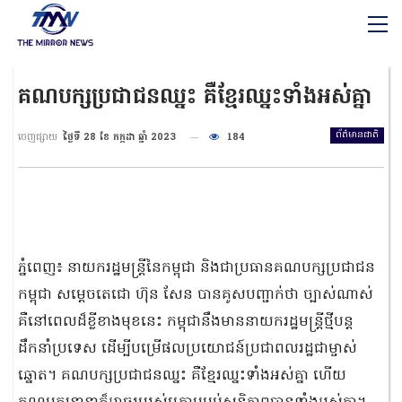
គណបក្សប្រជាជនឈ្នះ គឺខ្មែរឈ្នះទាំងអស់គ្នា
ព័ត៌មានជាតិ
ចេញផ្សាយ
ថ្ងៃទី 28 ខែ កក្កដា ឆ្នាំ 2023
184
ភ្នំពេញ៖ នាយករដ្ឋមន្ត្រីនៃកម្ពុជា និងជាប្រធានគណបក្សប្រជាជន
កម្ពុជា សម្តេចតេជោ ហ៊ុន សែន បានគូសបញ្ជាក់ថា​ ច្បាស់ណាស់
គឺនៅពេលដ៏ខ្លីខាងមុខនេះ កម្ពុជានឹងមាននាយករដ្ឋមន្រ្តីថ្មីបន្ដ
ដឹកនាំប្រទេស ដើម្បីបម្រើផលប្រយោជន៍ប្រជាពលរដ្ឋជាម្ចាស់
ឆ្នោត។ គណបក្សប្រជាជនឈ្នះ គឺខ្មែរឈ្នះទាំងអស់គ្នា ហើយ