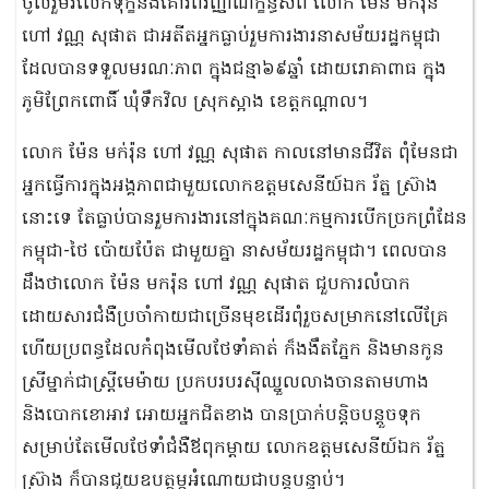
ចូលរួមរំលែកទុក្ខនិងគោរពវិញ្ញាណក្ខន្ធសព លោក ម៉ែន មក់រ៉ុន
ហៅ វណ្ណ សុផាត ជាអតីតអ្នកធ្លាប់រួមការងារនាសម័យរដ្ឋកម្ពុជា
ដែលបានទទួលមរណៈភាព ក្នុងជន្មា៦៩ឆ្នាំ ដោយរោគាពាធ ក្នុង
ភូមិព្រែកពោធិ៍ ឃុំទឹកវិល ស្រុកស្អាង ខេត្តកណ្តាល។
លោក ម៉ែន មក់រ៉ុន ហៅ វណ្ណ សុផាត កាលនៅមានជីវិត ពុំមែនជា
អ្នកធ្វើការក្នុងអង្គភាពជាមួយលោកឧត្តមសេនីយ៍ឯក រ័ត្ន ស៊្រាង
នោះទេ តែធ្លាប់បានរួមការងារនៅក្នុងគណៈកម្មការបើកច្រកព្រំដែន
កម្ពុជា-ថៃ ប៉ោយប៉ែត ជាមួយគ្នា នាសម័យរដ្ឋកម្ពុជា។ ពេលបាន
ដឹងថាលោក ម៉ែន មករ៉ុន ហៅ វណ្ណ សុផាត ជួបការលំបាក
ដោយសារជំងឺប្រចាំកាយជាច្រើនមុខដើរពុំរួចសម្រាកនៅលើគ្រែ
ហើយប្រពន្ធដែលកំពុងមើលថែទាំគាត់ ក៏ងងឹតភ្នែក និងមានកូន
ស្រីម្នាក់ជាស្ត្រីមេម៉ាយ ប្រកបរបរស៊ីឈ្នួលលាងចានតាមហាង
និងបោកខោអាវ អោយអ្នកជិតខាង បានប្រាក់បន្តិចបន្តួចទុក
សម្រាប់តែមើលថែទាំជំងឺឪពុកម្តាយ លោកឧត្តមសេនីយ៍ឯក រ័ត្ន
ស្រ៊ាង ក៏បានជួយឧបត្ថម្ភអំណោយជាបន្តបន្ទាប់។