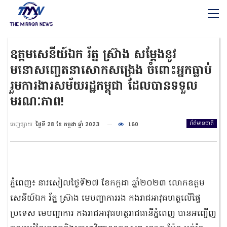
ឧត្តមសេនីយ៍ឯក រ័ត្ន ស្រ៊ាង សម្តែងនូវ
មនោសញ្ចេតនាសោកសង្រេង ចំពោះអ្នកធ្លាប់
រួមការងារសម័យរដ្ឋកម្ពុជា ដែលបានទទួល
មរណៈភាព!
ព័ត៌មានជាតិ
ចេញផ្សាយ
ថ្ងៃទី 28 ខែ កក្កដា ឆ្នាំ 2023
160
ភ្នំពេញ៖ នារសៀលថ្ងៃទី២៧ ខែកក្កដា ឆ្នាំ២០២៣ លោកឧត្តម
សេនីយ៍ឯក រ័ត្ន ស្រ៊ាង មេបញ្ជាការរង កងរាជអាវុធហត្ថលើផ្ទៃ
ប្រទេស មេបញ្ជាការ កងរាជអាវុធហត្ថរាជធានីភ្នំពេញ បានអញ្ជើញ