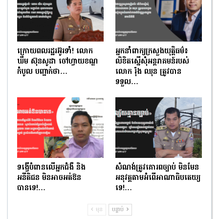
ក្រោយពលរដ្ឋរអ៊ូរទាំ! លោក
អ្នកនាំពាក្យក្រសួងយុត្តិធម៌៖
ឃឹម ស៊ុនសូដា ចៅហ្វាយខណ្ឌ
លិខិតស្នើសុំអន្តរាគមន៍របស់
កំបូល បញ្ជាក់ថា…
លោក រ៉ុង ឈុន ត្រូវបាន
ទទួល…
ទង្វើបំពានលើអ្នកជំងឺ និង
សំណង់ត្រូវគោរពច្បាប់ មិនមែន
អនីតិជន មិនអាចអត់ឱន
អនុវត្តតាមអំពើអាណាធិបតេយ្យ
បានទេ!…
ទេ!…
មុន
បន្ទាប់