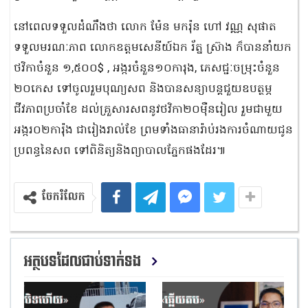
នៅពេលទទួលដំណឹងថា លោក ម៉ែន មករ៉ុន ហៅ វណ្ណ សុផាត
ទទួលមរណៈភាព លោកឧត្តមសេនីយ៍ឯក រ័ត្ន ស្រ៊ាង ក៏បាននាំយក
ថវិកាចំនួន ១,៥០០$ , អង្ករចំនួន១០ការុង, ភេសជ្ជៈចម្រុះចំនួន
២០កេស ទៅចូលរួមបុណ្យសព និងបានសន្យាបន្តជួយឧបត្ថម្ភ
ជីវភាពប្រចាំខែ ដល់គ្រួសារសពនូវថវិកា២០ម៉ឺនរៀល រួមជាមួយ
អង្ករ០២ការ៉ុង ជារៀងរាល់ខែ ព្រមទាំងធានារ៉ាប់រងការចំណាយជូន
ប្រពន្ធនៃសព ទៅពិនិត្យនិងព្យាបាលភ្នែកផងដែរ៕
ចែករំលែក
អត្ថបទដែលជាប់ទាក់ទង