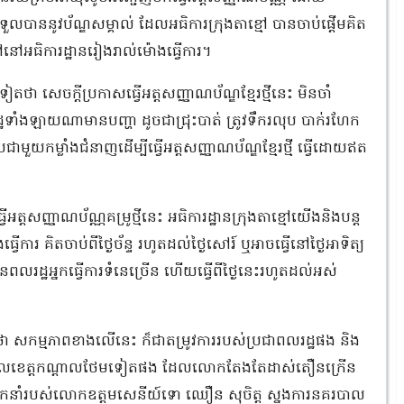
បាននូវប័ណ្ឌសម្គាល់ ដែលអធិការក្រុងតាខ្មៅ បានចាប់ផ្ដើមគិត
ៅនៅអធិការដ្ឋានរៀងរាល់ម៉ោងធ្វើការ។
ា សេចក្ដីប្រកាសធ្វើអត្តសញ្ញាណប័ណ្ឌខ្មែរថ្មីនេះ មិនចាំ
្ឋទាំងឡាយណាមានបញ្ហា ដូចជាជ្រុះបាត់ ត្រូវទឹករលុប បាក់រហែក
ួយកម្លាំងជំនាញដើម្បីធ្វើអត្តសញ្ញាណប័ណ្ឌខ្មែរថ្មី ធ្វើដោយឥត
្តសញ្ញាណប័ណ្ណគម្រូថ្មីនេះ អធិការដ្ឋានក្រុងតាខ្មៅយើងនិងបន្ត
វើការ គិតចាប់ពីថ្ងៃច័ន្ទ រហូតដល់ថ្ងៃសៅរ៍ ឬអាចធ្វើនៅថ្ងៃអាទិត្យ
ពលរដ្ឋអ្នកធ្វើការទំនេច្រើន ហើយធ្វើពីថ្ងៃនេះរហូតដល់អស់
ា សកម្មភាពខាងលើនេះ ក៏ជាតម្រូវការរបស់ប្រជាពលរដ្ឋផង និង
នគរបាលខេត្តកណ្ដាលថែមទៀតផង ដែលលោកតែងតែដាស់តឿនក្រើន
ការដឹកនាំរបស់លោកឧត្ដមសេនីយ៍ទោ ឈឿន សុចិត្ត ស្នងការនគរបាល