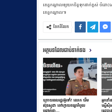
ខេត្តកណ្តាលឲ្យយកចិត្តទុកដាក់ខ្ពស់ ចំពោះស
ខេត្តកណ្ដាល៕
ចែករំលែក
អត្ថបទដែលជាប់ទាក់ទង
ក្រោយពលរដ្ឋរអ៊ូរទាំ! លោក ឃឹម
អ្នកនាំ
ស៊ុនសូដា ចៅហ្វាយខណ្ឌកំបូល
ស្នើសុ
បញ្ជាក់ថា…
ត្រូវ