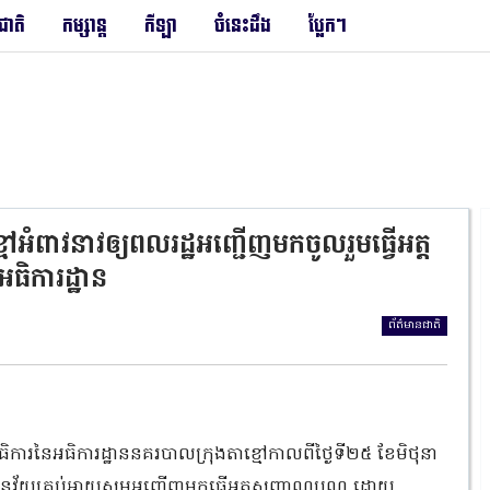
រជាតិ
កម្សាន្ត
កីឡា
ចំនេះដឹង
ប្លែកៗ
អំពាវនាវឲ្យពលរដ្ឋអញ្ជើញមកចូលរួមធ្វើអត្ត
អធិការដ្ឋាន
ព័ត៌មានជាតិ
ារនៃអធិការដ្ឋាននគរបាលក្រុងតាខ្មៅកាលពីថ្ងៃទី២៥ ខែមិថុនា
មានវ័យគ្រប់អាយុសូមអញ្ជើញមកធ្វើអត្តសញ្ញាណបណ្ណ ដោយ