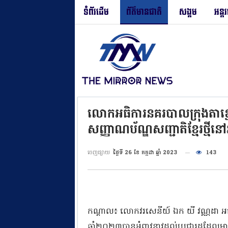
ទំព័រដើម
ព័ត៌មានជាតិ
សង្គម
អន្ត
លោកអធិការនគរបាលក្រុងតាខ្មៅ
សញ្ញាណប័ណ្ឌសញ្ជាតិខ្មែរថ្មីនៅ
ចេញផ្សាយ
ថ្ងៃទី 26 ខែ កក្កដា ឆ្នាំ 2023
143
កណ្ដាល៖ លោកវរសេនីយ៍ ឯក យី វណ្ណដា អធិក
ឆ្នាំ២០២៣បានអំពាវនាវដល់ប្រជារដ្ឋដែល