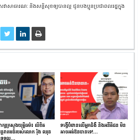
េវាសាធារណ: និងសន្តិសុខឲ្យបានល្អ ជូនបងប្អូនប្រជាពលរដ្ឋក្នុង
ពាក្យក្រសួងយុត្តិធម៌៖ លិខិត
ទង្វើបំពានលើអ្នកជំងឺ និងអនីតិជន មិន
ំអន្តរាគមន៍របស់លោក រ៉ុង ឈុន
អាចអត់ឱនបានទេ!…
បានទទួល…