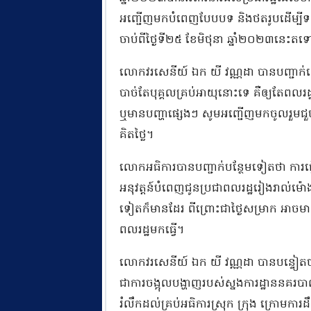
អញ្ជើញមកបំពេញបែបបទ និងថតរូបដើម្បីទទួល
ចាប់ពីថ្ងៃទី២៥ ខែមិថុនា ឆ្នាំ២០២៣នេះតទ
លោកវរសេនីយ៍ ឯក យី វណ្ណដា បានបញ្ជាក់ទៀតថ
បាច់តែបុគ្គលគ្រប់អាយុនោះទេ គឺឲ្យតែពលរដ
ឬមានបញ្ហាផ្សេងៗ សូមអញ្ជើញមកចូលរួមជួបជាម
គិតថ្លៃ។
លោកអធិការបានបញ្ជាក់បន្ថែមទៀតថា ការធ្វើអត
អនុវត្តន៍បំពេញជូនប្រជាពលរដ្ឋរៀងរាល់ម៉ោងធ្
ទៀតក៏មានដែរ ពីព្រោះជាថ្ងៃសម្រាក អាចមាន
ពលរដ្ឋមកធ្វើ។
លោកវរសេនីយ៍ ឯក យី វណ្ណដា បានបន្ទៀតថ
ជាការចង្អុលបង្ហាញរបស់ស្នងការដ្ឋាន
រំលឹកដល់គ្រប់អធិការស្រុក ក្រុង ក្រោម