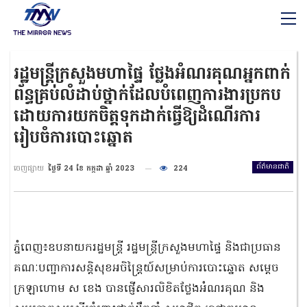
រដ្ឋមន្ត្រីក្រសួងមហាផ្ទៃ ថ្លែងអំណរគុណអ្នកពាក់
ព័ន្ធគ្រប់លំដាប់ថ្នាក់ដែលបំពេញការងារប្រកប
ដោយការយកចិត្តទុកដាក់ធ្វើឱ្យដំណើរការ
រៀបចំការបោះឆ្នោត
ព័ត៌មានជាតិ
ចេញផ្សាយ
ថ្ងៃទី 24 ខែ កក្កដា ឆ្នាំ 2023
224
ភ្នំពេញ៖ឧបនាយករដ្ឋមន្ត្រី រដ្ឋមន្ត្រីក្រសួងមហាផ្ទៃ និងជាប្រធាន
គណៈបញ្ជាការសន្តិសុខអចិន្ត្រៃយ៍សម្រាប់ការបោះឆ្នោត សម្តេច
ក្រឡាហោម ស ខេង បានផ្ញើសារលិខិតថ្លែងអំណរគុណ និង