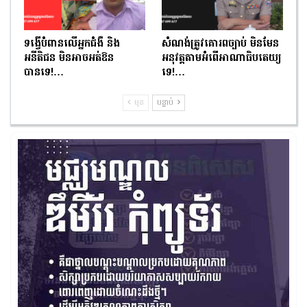
ទង្វើបំពានលើអ្នកជំងឺ និង
សំណង់ត្រូវគោរពច្បាប់ មិនមែន
អនីតិជន មិនអាចអត់ឱន
អនុវត្តតាមអំពើអាណាធិបតេយ្យ
បានទេ!…
ទេ!…
មុន
បន្ទាប់