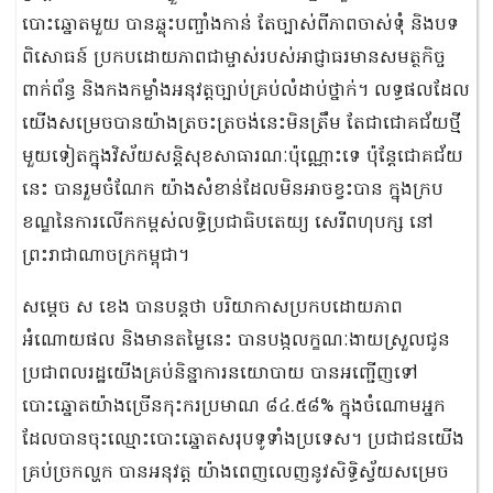
បោះឆ្នោតមួយ បានឆ្លុះបញ្ចាំងកាន់ តែច្បាស់ពីភាពចាស់ទុំ និងបទ
ពិសោធន៍ ប្រកបដោយភាពជាម្ចាស់របស់អាជ្ញាធរមានសមត្ថកិច្ច
ពាក់ព័ន្ធ និងកងកម្លាំងអនុវត្តច្បាប់គ្រប់លំដាប់ថ្នាក់។ លទ្ធផលដែល
យើងសម្រេចបានយ៉ាងត្រចះត្រចង់នេះមិនត្រឹម តែជាជោគជ័យថ្មី
មួយទៀតក្នុងវិស័យសន្តិសុខសាធារណៈប៉ុណ្ណោះទេ ប៉ុន្តែជោគជ័យ
នេះ បានរួមចំណែក យ៉ាងសំខាន់ដែលមិនអាចខ្វះបាន ក្នុងក្រប
ខណ្ឌនៃការលើកកម្ពស់លទ្ធិប្រជាធិបតេយ្យ សេរីពហុបក្ស នៅ
ព្រះរាជាណាចក្រកម្ពុជា។
សម្តេច ស ខេង បានបន្តថា បរិយាកាសប្រកបដោយភាព
អំណោយផល និងមានតម្លៃនេះ បានបង្កលក្ខណៈងាយស្រួលជូន
ប្រជាពលរដ្ឋយើងគ្រប់និន្នាការនយោបាយ បានអញ្ជើញទៅ
បោះឆ្នោតយ៉ាងច្រើនកុះករប្រមាណ ៨៤.៥៨% ក្នុងចំណោមអ្នក
ដែលបានចុះឈ្មោះបោះឆ្នោតសរុបទូទាំងប្រទេស។ ប្រជាជនយើង
គ្រប់ច្រកល្ហក បានអនុវត្ត យ៉ាងពេញលេញនូវសិទ្ធិស្វ័យសម្រេច