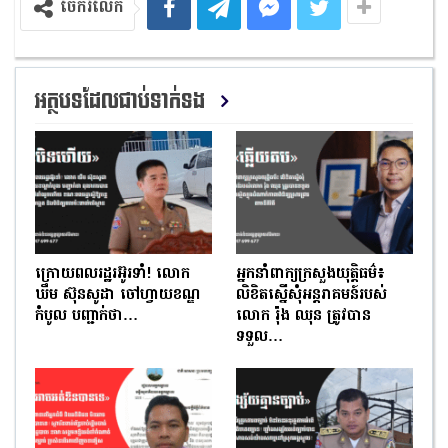
ចែករំលែក
អត្ថបទដែលជាប់ទាក់ទង
ក្រោយពលរដ្ឋរអ៊ូរទាំ! លោក
អ្នកនាំពាក្យក្រសួងយុត្តិធម៌៖
ឃឹម ស៊ុនសូដា ចៅហ្វាយខណ្ឌ
លិខិតស្នើសុំអន្តរាគមន៍របស់
កំបូល បញ្ជាក់ថា…
លោក រ៉ុង ឈុន ត្រូវបាន
ទទួល…