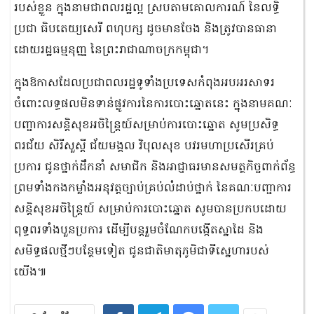
របស់ខ្លួន ក្នុងនាមជាពលរដ្ឋល្អ ស្របតាមគោលការណ៍ នៃលទ្ធិ
ប្រជា ធិបតេយ្យសេរី ពហុបក្ស ដូចមានចែង និងត្រូវបានធានា
ដោយរដ្ឋធម្មនុញ្ញ នៃព្រះរាជាណាចក្រកម្ពុជា។
ក្នុងឱកាសដែលប្រជាពលរដ្ឋទូទាំងប្រទេសកំពុងអបអរសាទរ
ចំពោះលទ្ធផលមិនទាន់ផ្លូវការនៃការបោះឆ្នោតនេះ ក្នុងនាមគណៈ
បញ្ជាការសន្តិសុខអចិន្ត្រៃយ៍សម្រាប់ការបោះឆ្នោត សូមប្រសិទ្ធ
ពរជ័យ សិរីសួស្តី ជ័យមង្គល វិបុលសុខ បវរមហាប្រសើរគ្រប់
ប្រការ ជូនថ្នាក់ដឹកនាំ សមាជិក និងអាជ្ញាធរមានសមត្ថកិច្ចពាក់ព័ន្ធ
ព្រមទាំងកងកម្លាំងអនុវត្តច្បាប់គ្រប់លំដាប់ថ្នាក់ នៃគណៈបញ្ជាការ
សន្តិសុខអចិន្ត្រៃយ៍ សម្រាប់ការបោះឆ្នោត សូមបានប្រកបដោយ
ពុទ្ធពរទាំងបួនប្រការ ដើម្បីបន្តរួមចំណែកបង្កើតស្នាដៃ និង
សមិទ្ធផលថ្មីៗបន្ថែមទៀត ជូនជាតិមាតុភូមិជាទីស្នេហារបស់
យើង៕