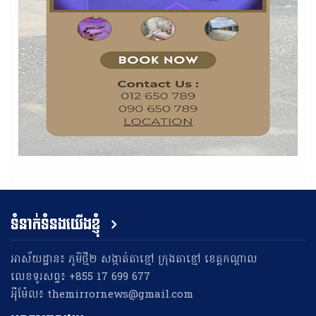
ទំនាក់ទំនងយើងខ្ញុំ
អាស័យដ្ឋាន៖ ភូមិថ្មី២ សង្កាត់តាខ្មៅ ក្រុងតាខ្មៅ ខេត្តកណ្តាល
លេខទូរសព្ទ៖ +855 17 699 677
អុីម៉ែល៖ themirrornews@gmail.com