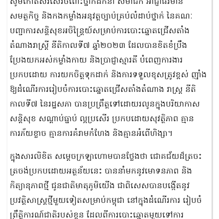
សូមកោតសរសើរចំពោះថ្នាក់ដឹកនាំ សមាជិក អាជ្ញាធរមាន
សមត្ថកិច្ច និងកងកម្លាំងអនុវត្តច្បាប់គ្រប់លំដាប់ថ្នាក់ នៃគណៈ
បញ្ជាការសន្តិសុខអចិន្ត្រៃយ៍សម្រាប់ការបោះឆ្នោតជ្រើសតាំង
តំណាងរាស្ត្រី នីតិកាលទី៧ ឆ្នាំ២០២៣ ដែលបានខិតខំប្រឹង
ប្រែងយកអស់កម្លាំងកាយ និងប្រាជ្ញាស្មារតី បំពេញការងារ
ប្រកបដោយ ការយកចិត្តទុកដាក់ និងការទទួលខុសត្រូវខ្ពស់ ញ៉ាំង
ឱ្យដំណើរការរៀបចំការបោះឆ្នោតជ្រើសតាំងតំណាង រាស្ត្រ នីតិ
កាលទី៧ នៃរដ្ឋសភា បានប្រព្រឹត្តទៅដោយរលូនក្នុងបរិយាកាស
សន្តិសុខ សណ្តាប់ធ្នាប់ ល្អប្រសើរ ប្រកបដោយសុវត្ថិភាព គ្មាន
ការភ័យខ្លាច គ្មានការគំរាមកំហែង និងគ្មានអំពើហិង្សា។
ក្នុងសារលិខិត សម្តេចក្រឡាហោមបានថ្លែងថា ជោគជ័យដ៏ត្រចះ
ត្រចង់ប្រកបដោយអត្ថន័យនេះ បាននាំមកនូវមោទនភាព និង
កិត្យានុភាពថ្មី ជូនជាតិមាតុភូមិយើង ជាពិសេសបានបង្កើតនូវ
ប្រវត្តិសាស្ត្រថ្មីមួយទៀតសម្រាប់កម្ពុជា នៅក្នុងដំណើរការ រៀបចំ
ព្រឹត្តិការណ៍ជាតិរបស់ខ្លួន ដែលពីការបោះឆ្នោតមួយទៅការ