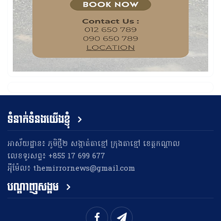
ទំនាក់ទំនងយើងខ្ញុំ
អាស័យដ្ឋាន៖ ភូមិថ្មី២ សង្កាត់តាខ្មៅ ក្រុងតាខ្មៅ ខេត្តកណ្តាល
លេខទូរសព្ទ៖ +855 17 699 677
អុីម៉ែល៖ themirrornews@gmail.com
បណ្តាញសង្គម