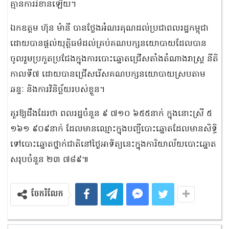
គ្មានការរំខានឡើយ។
ឯកឧត្តម ហ៊ុន ម៉ានី បានថ្លែងអំណរគុណដល់ប្រជាពលរដ្ឋកម្ពុជា
ដោយបានផ្តល់យុត្តិធម៌ដល់គ្រប់គណបក្សនយោបាយដែលបាន
ចូលរួមប្រកួតប្រជែងក្នុងការបោះឆ្នោតជ្រើសតាំងតំណាងរាស្រ្ត នីតិ
កាលទី៧ ដោយបានជ្រើសរើសគណបក្សនយោបាយស្របតាម
ឆន្ទៈ និងការវិនិច្ឆ័យរបស់ខ្លួន។
គួរឱ្យដឹងដែរថា ពលរដ្ឋចំនួន ៩ ៧១០ ៦៥៥នាក់ ក្នុងនោះស្រី ៥
១៦១ ៩០៩នាក់ ដែលមានឈ្មោះក្នុងបញ្ជីបោះឆ្នោតដែលមានសិទ្ធិ
ទៅបោះឆ្នោតថ្នាក់ជាតិនៅថ្ងៃអាទិត្យនេះក្នុងការិយាល័យបោះឆ្នោត
សរុបចំនួន ២៣ ៧៨៩៕
ចែករំលែក