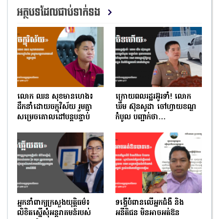
អត្ថបទដែលជាប់ទាក់ទង
លោក ឈន សុខមានហេង៖
ក្រោយពលរដ្ឋរអ៊ូរទាំ! លោក
ដឹកនាំដោយចក្ខុវិស័យ រួមគ្នា
ឃឹម ស៊ុនសូដា ចៅហ្វាយខណ្ឌ
សម្រេចគោលដៅបន្តបន្ទាប់
កំបូល បញ្ជាក់ថា…
អ្នកនាំពាក្យក្រសួងយុត្តិធម៌៖
ទង្វើបំពានលើអ្នកជំងឺ និង
លិខិតស្នើសុំអន្តរាគមន៍របស់
អនីតិជន មិនអាចអត់ឱន