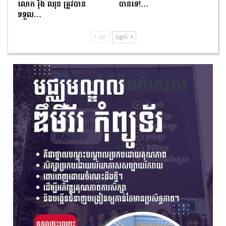
លោក រ៉ុង ឈុន ត្រូវបាន
បានទេ!…
ទទួល…
មុន
បន្ទាប់