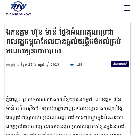
ឯកឧត្តម ហ៊ុន ម៉ានី ថ្លែងអំណរគុណប្រជា
ពលរដ្ឋកម្ពុជាដែលបានផ្តល់យុត្តិធម៌ដល់គ្រប់
គណបក្សនយោបាយ
ព័ត៌មានជាតិ
ចេញផ្សាយ
ថ្ងៃទី 23 ខែ កក្កដា ឆ្នាំ 2023
129
ភ្នំពេញ៖ ប្រធានសហភាពសហព័ន្ធយុវជនកម្ពុជា ឯកឧត្តម ហ៊ុន
ម៉ានី លើកឡើងថា អត្រានៃអ្នកចេញទៅបោះឆ្នោត សបញ្ជាក់ឱ្យ
ឃើញជាក់ច្បាស់ថាប្រជាពលរដ្ឋពិតជាបានចូលរួមក្នុងដំណើរការ
លទ្ធិប្រជាធិបតេយ្យ ដោយបានប្រើប្រាស់សិទ្ធិរបស់ខ្លួនក្នុងនាមជា