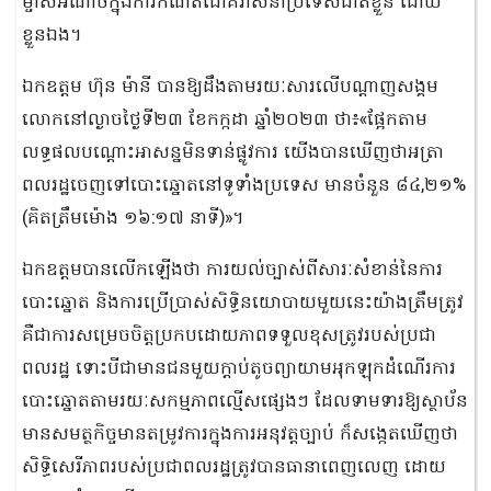
ម្ចាស់អំណាចក្នុងការកំណត់ជោគវាសនាប្រទេសជាតិខ្លួន ដោយ
ខ្លួនឯង។
ឯកឧត្តម ហ៊ុន ម៉ានី បានឱ្យដឹងតាមរយៈសារលើបណ្តាញសង្គម
លោកនៅល្ងាចថ្ងៃទី២៣ ខែកក្កដា ឆ្នាំ២០២៣ ថា៖«ផ្អែកតាម
លទ្ធផលបណ្តោះអាសន្នមិនទាន់ផ្លូវការ យើងបានឃើញថាអត្រា
ពលរដ្ឋចេញទៅបោះឆ្នោតនៅទូទាំងប្រទេស មានចំនួន ៨៤,២១%
(គិតត្រឹមម៉ោង ១៦:១៧ នាទី)»។
ឯកឧត្តមបានលើកឡើងថា ការយល់ច្បាស់ពីសារៈសំខាន់នៃការ
បោះឆ្នោត និងការប្រើប្រាស់សិទ្ធិនយោបាយមួយនេះយ៉ាងត្រឹមត្រូវ
គឺជាការសម្រេចចិត្តប្រកបដោយភាពទទួលខុសត្រូវរបស់ប្រជា
ពលរដ្ឋ ទោះបីជាមានជនមួយក្តាប់តូចព្យាយាមអុកឡុកដំណើរការ
បោះឆ្នោតតាមរយៈសកម្មភាពល្មើសផ្សេងៗ ដែលទាមទារឱ្យស្ថាប័ន
មានសមត្ថកិច្ចមានតម្រូវការក្នុងការអនុវត្តច្បាប់ ក៏សង្កេតឃើញថា
សិទ្ធិសេរីភាពរបស់ប្រជាពលរដ្ឋត្រូវបានធានាពេញលេញ ដោយ