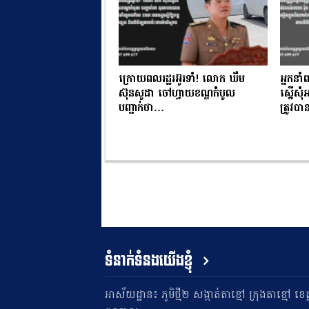
ក្រោយពលរដ្ឋរអ៊ូរទាំ! លោក ឃឹម
អ្នកនាំ
ស៊ុនសូដា ចៅហ្វាយខណ្ឌកំបូល
ស្នើសុ
បញ្ជាក់ថា…
ត្រូវ
ទំនាក់ទំនងយើងខ្ញុំ
អាស័យដ្ឋាន៖ ភូមិថ្មី២ សង្កាត់តាខ្មៅ ក្រុងតាខ្មៅ ខេត្