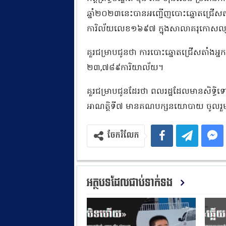
ឆ្នាំ២០២៣នេះបានអញ្ជើញបោះឆ្នោតជ្រើស​ត
ការិល័យលេខ១៦៩៧ ក្នុងសាលាគរុកោសល្យនិងវិក
គួរជម្រាបជូនថា ការបោះឆ្នោតជ្រើសតាំងអ្ន
២៣,៧៨៩ការិយាល័យ។
គួរជម្រាបជូនដែរថា ពលរដ្ឋដែលមានសិទ្ធ
អាណត្តិទី៧ មានគណបក្សនយោបាយ ចូលរួម
ចែករំលែក
អត្ថបទដែលជាប់ទាក់ទង