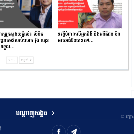
ពាក្យក្រសួងយុត្តិធម៌៖ លិខិត
ទង្វើបំពានលើអ្នកជំងឺ និងអនីតិជន មិន
ំអន្តរាគមន៍របស់លោក រ៉ុង ឈុន
អាចអត់ឱនបានទេ!…
បានទទួល…
មុន
បន្ទាប់
បណ្តាញសង្គម
​© រក្ស
ត