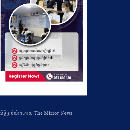
ា​សិទ្ធិ​គ្រប់​យ៉ាង​ដោយ​ The Mirror News