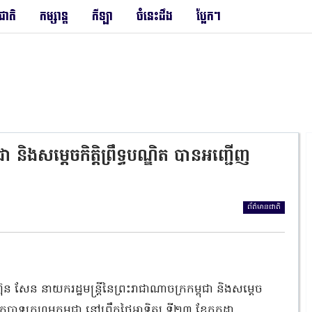
រជាតិ
កម្សាន្ត
កីឡា
ចំនេះដឹង
ប្លែកៗ
ជា និងសម្តេចកិត្តិព្រឹទ្ធបណ្ឌិត បានអញ្ជើញ
ព័ត៌មានជាតិ
សែន នាយករដ្ឋមន្ត្រីនៃព្រះរាជាណាចក្រកម្ពុជា និងសម្តេច
ានកាកបាទក្រហមកម្ពុជា នៅព្រឹកថ្ងៃអាទិត្យ ទី២៣ ខែកក្កដា