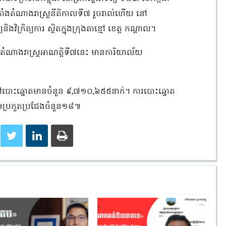
ាំងតំណាងរាស្ត្រនីតិកាលទី៧​ រួចរាល់ហើយ នៅ
្រិត្យការ ស្ថិតក្នុងក្រុងតាខ្មៅ ខេត្ត កណ្តាល។
កតំណាងរាស្ត្រអាណត្តិទី៧នេះ មានការិយាល័យ​
ិទៅបោះឆ្នោតមានចំនួន ៩,៧១០,៦៥៥នាក់។ ការបោះឆ្នោត
ប្រកួតប្រជែងចំនួន១៨៕