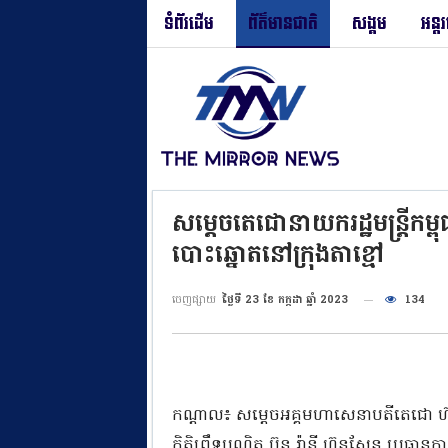
ទំព័រដើម
ព័ត៌មានជាតិ
សង្គម
អន្ត
សម្តេចតេជោនាយករដ្ឋមន្ត្រីកម្ពុ
បោះឆ្នោតនៅក្រុងតាខ្មៅ
ចេញផ្សាយ
ថ្ងៃទី 23 ខែ កក្កដា ឆ្នាំ 2023
134
កណ្តាល៖ សម្តេចអគ្គមហាសេនាបតីតេជោ ហ៊ុន 
កិត្តិព្រឹទ្ធបណ្ឌិត ប៊ុន រ៉ានី ហ៊ុនសែន ប្រធ