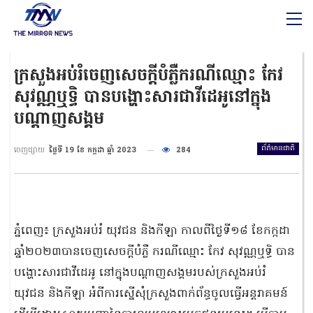
ក្រសួងអប់រំចេញសេចក្ដីបំភ្លឺករណីឈ្មោះ កែវ
សុវណ្ណឬទ្ធិ បានបង្ហោះសារជាវីដេអូនៅក្នុង
បណ្ដាញសង្គម
ព័ត៌មានជាតិ
ចេញផ្សាយ
ថ្ងៃទី 19 ខែ កក្កដា ឆ្នាំ 2023
284
ភ្នំពេញ៖ ក្រសួងអប់រំ យុវជន និងកីឡា កាលពីថ្ងៃទី១៨ ខែកក្កដា
ឆ្នាំ២០២៣បានចេញសេចក្ដីបំភ្លឺ ករណីឈ្មោះ កែវ សុវណ្ណឬទ្ធិ បាន
បង្ហោះសារជាវីដេអូ នៅក្នុងបណ្ដាញសង្គមរបស់ក្រសួងអប់រំ
យុវជន និងកីឡា អំពីការស្នើសុំក្រសួងពាក់ព័ន្ធចូលធ្វើអន្តរាគមន៍