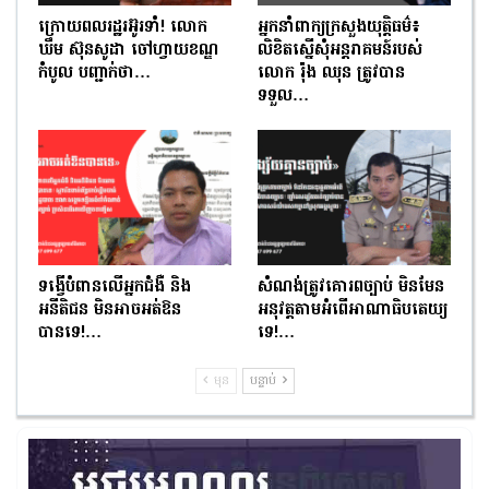
ក្រោយពលរដ្ឋរអ៊ូរទាំ! លោក
អ្នកនាំពាក្យក្រសួងយុត្តិធម៌៖
ឃឹម ស៊ុនសូដា ចៅហ្វាយខណ្ឌ
លិខិតស្នើសុំអន្តរាគមន៍របស់
កំបូល បញ្ជាក់ថា…
លោក រ៉ុង ឈុន ត្រូវបាន
ទទួល…
ទង្វើបំពានលើអ្នកជំងឺ និង
សំណង់ត្រូវគោរពច្បាប់ មិនមែន
អនីតិជន មិនអាចអត់ឱន
អនុវត្តតាមអំពើអាណាធិបតេយ្យ
បានទេ!…
ទេ!…
មុន
បន្ទាប់