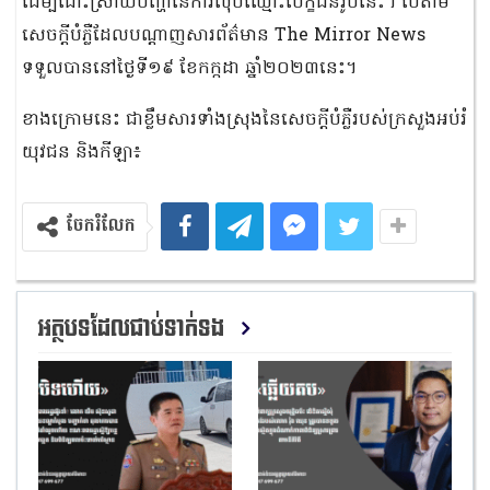
ដើម្បីដោះស្រាយបញ្ហានៃការលុបឈ្មោះបេក្ខជនរូបនេះ។ បើតាម
សេចក្តីបំភ្លឺដែលបណ្ដាញសារព័ត៌មាន The Mirror News
ទទួលបាននៅថ្ងៃទី១៩ ខែកក្កដា ឆ្នាំ២០២៣នេះ។
ខាងក្រោមនេះ ជាខ្លឹមសារទាំងស្រុងនៃសេចក្តីបំភ្លឺរបស់ក្រសួងអប់រំ
យុវជន និងកីឡា៖
ចែករំលែក
អត្ថបទដែលជាប់ទាក់ទង