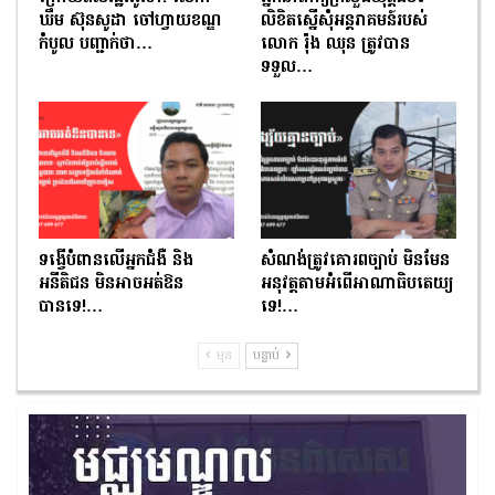
ឃឹម ស៊ុនសូដា ចៅហ្វាយខណ្ឌ
លិខិតស្នើសុំអន្តរាគមន៍របស់
កំបូល បញ្ជាក់ថា…
លោក រ៉ុង ឈុន ត្រូវបាន
ទទួល…
ទង្វើបំពានលើអ្នកជំងឺ និង
សំណង់ត្រូវគោរពច្បាប់ មិនមែន
អនីតិជន មិនអាចអត់ឱន
អនុវត្តតាមអំពើអាណាធិបតេយ្យ
បានទេ!…
ទេ!…
មុន
បន្ទាប់