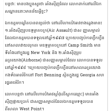
បន្តថាៈ មានបងប្អូនសួរថា អាំងស៊ីញដែល លោកពាក់នៅលើឯក
សណ្ឋាននោះមានន័យអ្វីខ្លះ?
ឯកឧត្តមបណ្ឌិតបានពន្យល់ថា នៅលើហោប៉ៅអាវខាងឆ្វេងមាន៖
១.អាំងស៊ីញរូបឧទ្ធម្ភាគចក្រ(Air Assault) ជាស ញ្ញាសម្គាល់​
ដែលឯកឧត្ដមបានទទួលនៅឆ្នាំ១៩៩៧ ក្រោយបញ្ចប់ការហ្វឹកហ្វឺន
នៅសាលាវាយលុកតា មឧទ្ធម្ភាគចក្រនៅ Camp Smith មាន
ទីតាំងនៅក្នុងរដ្ឋ New York និង ២.អាំងស៊ីញរូប
ឆត្រយោង(Airborne) ជាសញ្ញាសម្គាល់​ដែល លោកបានទទួល
នៅឆ្នាំ១៩៩៨ ។ក្រោយបញ្ចប់ការហ្វឹកហ្វឺននៅសាលាឆត្រយោង
កងទ័ពអាម៉េរិកនៅ Fort Benning ស្ថិតក្នុងរដ្ឋ Georgia សហ
រដ្ឋអាម៉េរិក។
លោកបន្តថា នៅលើហោប៉ៅអាវស្តាំ(លើស្លាកឈ្មោះ) មានអាំង
ស៊ីញផ្កាយប្រាក់ ជាសញ្ញាសម្គាល់ដែល​ឯកឧត្ដមទទួលបាន
ពីសាលា West Point។