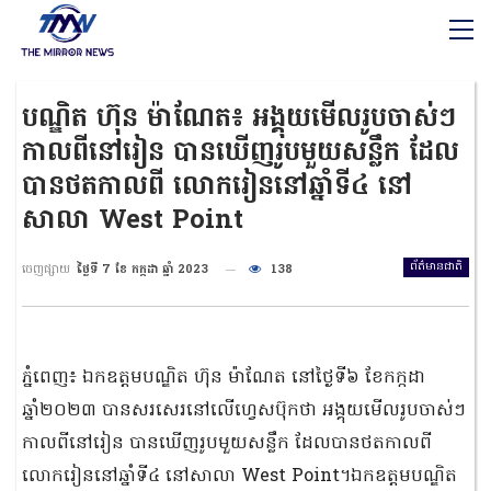
បណ្ឌិត ហ៊ុន ម៉ាណែត៖ អង្គុយមើលរូបចាស់ៗ
កាលពីនៅរៀន បានឃើញរូបមួយសន្លឹក ដែល
បានថតកាលពី លោករៀននៅឆ្នាំទី៤ នៅ
សាលា West Point
ព័ត៌មានជាតិ
ចេញផ្សាយ
ថ្ងៃទី 7 ខែ កក្កដា ឆ្នាំ 2023
138
ភ្នំពេញ៖ ឯកឧត្តមបណ្ឌិត ហ៊ុន ម៉ាណែត នៅថ្ងៃទី៦ ខែកក្កដា
ឆ្នាំ២០២៣ បានសរសេរនៅលើហ្វេសប៊ុកថា អង្គុយមើលរូបចាស់ៗ
កាលពីនៅរៀន បានឃើញរូបមួយសន្លឹក ដែលបានថតកាលពី
លោករៀននៅឆ្នាំទី៤ នៅសាលា West Point។ឯកឧត្តមបណ្ឌិត