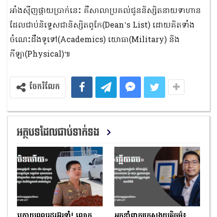
អាំងស៊ីញផ្កាយប្រាក់នេះ គឺសាលាប្រគល់ជូន​និស្សិតនាយទាហាន​
ដែលជាប់និទ្ទេសជានិស្សិតពូកែ(Dean’s List) ដោយគិតទាំង
ចំណេះដឹងទូទៅ(Academics) យោធា(Military) និង
កីឡា(Physical)៕
ចែករំលែក
អត្ថបទដែលជាប់ទាក់ទង
ក្រោយពលរដ្ឋរអ៊ូរទាំ! លោក
អ្នកនាំពាក្យក្រសួងយុត្តិធម៌៖