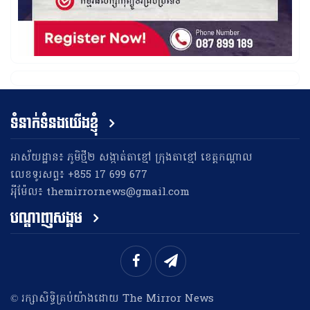
ទំនាក់ទំនងយើងខ្ញុំ
អាស័យដ្ឋាន៖ ភូមិថ្មី២ សង្កាត់តាខ្មៅ ក្រុងតាខ្មៅ ខេត្តកណ្តាល
លេខទូរសព្ទ៖ +855 17 699 677
អុីម៉ែល៖ themirrornews@gmail.com
បណ្តាញសង្គម
​© រក្សា​សិទ្ធិ​គ្រប់​យ៉ាង​ដោយ​ The Mirror News