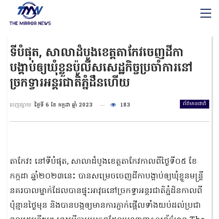
ទីបំផុត, សាលាដំបូងខេត្តតាកែវចេញដីកា
បង្គាប់ឲ្យឃុំខ្លួនប៉ូលីសសេដ្ឋកិច្ចប្រចាំការនៅ
ច្រកទ្វារអន្តរជាតិភ្នំដឹនហើយ
ព័ត៌មានជាតិ
ចេញផ្សាយ
ថ្ងៃទី 6 ខែ កក្កដា ឆ្នាំ 2023
183
តាកែវ៖ នៅទីបំផុត, សាលាដំបូងខេត្តតាកែវកាលពីថ្ងៃទី០៥ ខែ
កក្កដា ឆ្នាំ២០២៣នេះ បានសម្រេចចេញដីកាបង្គាប់ឲ្យឃុំខ្លួនមន្ត្រី
នគរបាលម្នាក់ដែលបានផ្ទុះអាវុធនៅច្រកទ្វាអន្តរជាតិភ្នំដិនកាលពី
ប៉ុន្មានថ្ងៃមុន និងបានបង្កឲ្យមានការភ្ញាក់ផ្អើលទាំងយប់ដល់ប្រជា