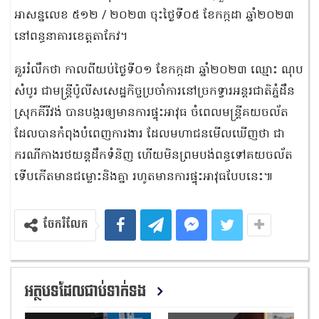
អាសន្នលេខ ៥១២ / ២០២៣ ចុះថ្ងៃទី០៥ ខែកក្កដា ឆ្នាំ២០២៣
នៅពន្ធនាគារខេត្តតាកែវ។
គួររំលឹកថា កាលពីយប់ថ្ងៃទី០១ ខែកក្កដា ឆ្នាំ២០២៣ ឈ្មោះ ណុប
សំបូរ ជាមន្ត្រីប៉ូលីសសេដ្ឋកិច្ចប្រចាំការនៅច្រកទ្វារអន្តរជាតិភ្នំដឹន
ស្រុកគីរីវង់ បានបង្ករឲ្យមានការផ្ទុះអាវុធ ចំពេលមន្ត្រីគយចល័ត
ដែលបានកំពុងបំពេញការងារ ដែលមហាជនមើលឃើញថា ជា
ករណីកាងរថយន្តដឹកទំនិញ ហើយមិនព្រមបង់ពន្ធទៅគយចល័ត
ទើបកើតមានជម្លោះនិងគ្នា រហូតមានការផ្ទុះអាវុធបែបនេះ៕
ចែករំលែក
អត្ថបទដែលជាប់ទាក់ទង