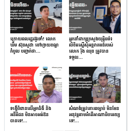
ក្រោយពលរដ្ឋរអ៊ូរទាំ! លោក
អ្នកនាំពាក្យក្រសួងយុត្តិធម៌៖
ឃឹម ស៊ុនសូដា ចៅហ្វាយខណ្ឌ
លិខិតស្នើសុំអន្តរាគមន៍របស់
កំបូល បញ្ជាក់ថា…
លោក រ៉ុង ឈុន ត្រូវបាន
ទទួល…
ទង្វើបំពានលើអ្នកជំងឺ និង
សំណង់ត្រូវគោរពច្បាប់ មិនមែន
អនីតិជន មិនអាចអត់ឱន
អនុវត្តតាមអំពើអាណាធិបតេយ្យ
បានទេ!…
ទេ!…