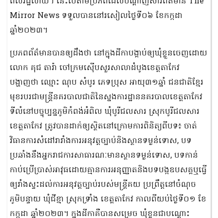
ពលរដ្ឋហើយ។ នេះបើតាមប្រភពដែលបណ្ដាញសារព័ត៌មាន The
Mirror News ទទួលបាននៅរសៀលថ្ងៃទី០៦ ខែកក្កដា
ឆ្នាំ២០២៣។
ប្រភពព័ត៌មានបានឲ្យដឹងថា នៅក្នុងដីកាបង្គាប់ឲ្យឃុំខ្លួនចេញដោយ
លោក គុជ តារ៉ា ចៅក្រមស៊ើបសួរសាលាដំបូងខេត្តតាកែវ
បង្ហាញថា ឈ្មោះ ណុប សំបូរ ភេទប្រុស អាយុ៣១ឆ្នាំ ជនជាតិខ្មែរ
មុខរបរជាមន្ត្រីនគរបាលជាតិនៃស្នងការដ្ឋាននគរបាលខេត្តតាកែវ
ទីលំនៅបច្ចុប្បន្នភូមិកំពង់អំពិល ឃុំបូរីជលសារ ស្រុកបូរីជលសារ
ខេត្តតាកែវ ត្រូវបានដាក់ឲ្យស្ថិតនៅក្រោមការពិនិត្យពីបទ៖ ចាត់
វិធានការសំដៅរារាំងការអនុវត្តច្បាប់និងស្ថានទម្ងន់ទោស, បទ
ប្រឆាំងនឹងអ្នករាជការសាធារណៈមានស្ថានទម្ងន់ទោស, បទកាន់
កាប់ប្រើប្រាស់អាវុធដោយគ្មានការអនុញ្ញាតនិងបទបង្កឧបសគ្គឬធ្វើ
ឲ្យរាំងស្ទះដល់ការអនុវត្តច្បាប់របស់មន្ត្រីគយ ប្រព្រឹត្តនៅចំណុច
ភូមិបន្ទាយ ឃុំជីខ្មា ស្រុកទ្រាំង ខេត្តតាកែវ កាលពីយប់ថ្ងៃទី០១ ខែ
កក្កដា ឆ្នាំ២០២៣។ ក្នុងដីកាគឺបានសម្រេច ឃុំខ្លួនជាបណ្តោះ