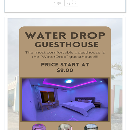
មុន
បន្ទាប់