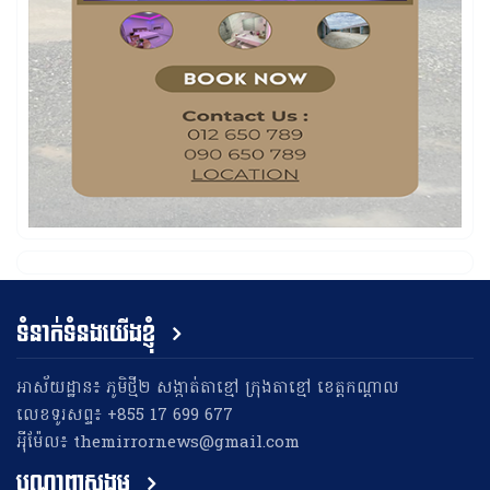
ទំនាក់ទំនងយើងខ្ញុំ
អាស័យដ្ឋាន៖ ភូមិថ្មី២ សង្កាត់តាខ្មៅ ក្រុងតាខ្មៅ ខេត្តកណ្តាល
លេខទូរសព្ទ៖ +855 17 699 677
អុីម៉ែល៖ themirrornews@gmail.com
បណ្តាញសង្គម