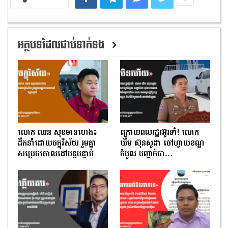
អត្ថបទដែលជាប់ទាក់ទង
លោក ឈន សុខមានហេង៖
ក្រោយពលរដ្ឋរអ៊ូរទាំ! លោក
ដឹកនាំដោយចក្ខុវិស័យ រួមគ្នា
ឃឹម ស៊ុនសូដា ចៅហ្វាយខណ្ឌ
សម្រេចគោលដៅបន្តបន្ទាប់
កំបូល បញ្ជាក់ថា…