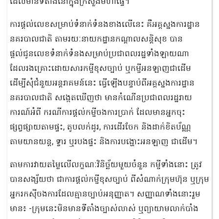
ដែលមានទីតាំងនៅក្នុងក្រសួងមហាផ្ទៃ។
ការផ្តល់លេខសម្រាប់ទំនាក់ទំនងខាងលើនេះ គឺអគ្គស្នងការដ្ឋាន
នគរបាលជាតិ តាមរយៈនាយកដ្ឋានកណ្ដាលសន្ដិសុខ បាន
ផ្ដល់ជូនលេខទំនាក់ទំនងសម្រាប់ប្រជាពលរដ្ឋទាំងឡាយណា
ដែលរងគ្រោះដោយសារកម្ចីខុសច្បាប់ ឬកម្ចីអនឡាញជាដើម
ដើម្បីសុំជំនួយអន្ដរាគមន៍នេះ ធ្វើឡើងបន្ទាប់ពីអគ្គស្នងការដ្ឋាន
នគរបាលជាតិ សង្កេតឃើញថា មានកំណើនប្រជាពលរដ្ឋរាយ
ការណ៍អំពី ករណីការផ្ដល់កម្ចីចងការប្រាក់ ដែលមានអ្នកចុះ
ផ្សព្វផ្សាយតាមផ្ទះ, តូបលក់ដូរ, ការដើរចែក និងដាក់ខិតប័ណ្ណ
តាមយានយន្ត, ទ្វារ ឬរបងផ្ទះ និងការបង្ហោះអនឡាញ ជាដើម។
តាមការវាយតម្លៃលើលក្ខណៈវិនិច្ឆ័យមួយចំនួន កម្ចីទាំងនោះ ត្រូវ
បានសង្ស័យថា ជាការផ្ដល់កម្ចីខុសច្បាប់ ពីសំណាក់ក្រុមហ៊ុន ឬក្រុម
អ្នករកស៊ីចងការដែលគ្មានច្បាប់អនុញ្ញាត។ សញ្ញាណទាំងនោះរួម
មាន៖ -ក្រុមនេះមិនមានទីតាំងច្បាស់លាស់ ឬព្យាយាមលាក់បាំង