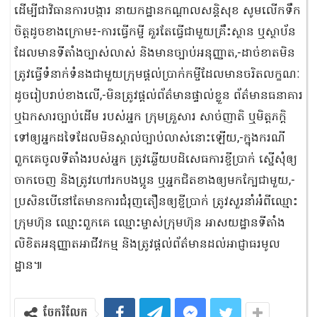
ដើម្បីជាវិធានការបង្ការ នាយកដ្ឋានកណ្ដាលសន្តិសុខ សូមលើកទឹក
ចិត្តដូចខាងក្រោម៖-ការធ្វើកម្ចី គួរតែធ្វើជាមួយគ្រឹះស្ថាន ឬស្ថាប័ន
ដែលមានទីតាំងច្បាស់លាស់ និងមានច្បាប់អនុញ្ញាត,-ដាច់ខាតមិន
ត្រូវធ្វើទំនាក់ទំនងជាមួយក្រុមផ្ដល់ប្រាក់កម្ចីដែលមានចរិតលក្ខណៈ
ដូចរៀបរាប់ខាងលើ,-មិនត្រូវផ្ដល់ព័ត៌មានផ្ទាល់ខ្លួន ព័ត៌មានធនាគារ
ឬឯកសារច្បាប់ដើម របស់អ្នក ក្រុមគ្រួសារ សាច់ញាតិ ឬមិត្តភក្តិ
ទៅឲ្យអ្នកដទៃដែលមិនស្គាល់ច្បាប់លាស់នោះឡើយ,-ក្នុងករណី
ពួកគេចូលទីតាំងរបស់អ្នក ត្រូវឆ្លើយបដិសេធការខ្ចីប្រាក់ ស្នើសុំឲ្យ
ចាកចេញ និងត្រូវហៅរកបងប្អូន ឬអ្នកជិតខាងឲ្យមកក្បែជាមួយ,-
ប្រសិនបើនៅតែមានការជំរុញតឿនឲ្យខ្ចីប្រាក់ ត្រូវសួរនាំអំពីឈ្មោះ
ក្រុមហ៊ុន ឈ្មោះពួកគេ ឈ្មោះម្ចាស់ក្រុមហ៊ុន អាសយដ្ឋានទីតាំង
លិខិតអនុញ្ញាតអាជីវកម្ម និងត្រូវផ្ដល់ព័ត៌មានដល់អាជ្ញាធរមូល
ដ្ឋាន៕
ចែករំលែក