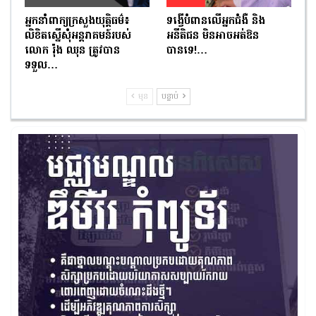
អ្នកនាំពាក្យក្រសួងយុត្តិធម៌៖
ទង្វើបំពានលើអ្នកជំងឺ និង
លិខិតស្នើសុំអន្តរាគមន៍របស់
អនីតិជន មិនអាចអត់ឱន
លោក រ៉ុង ឈុន ត្រូវបាន
បានទេ!…
ទទួល…
មុន
បន្ទាប់