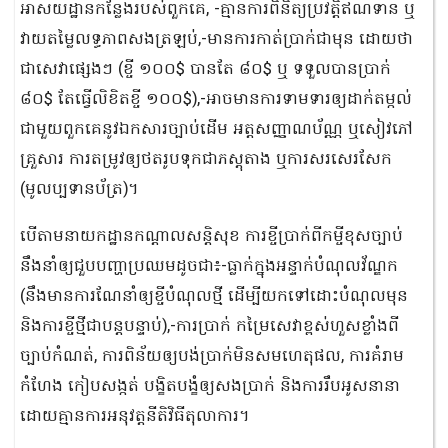
អាសយដ្ឋានកន្លែងរបស់ពួកគេ, -គ្មានការពិនិត្យប្រវត្តិឥណទាន ឬ
វាយតម្លៃលទ្ធភាពសងត្រឡប់,-មានការកាត់ប្រាក់ជាមុន ដោយថា
ជាសេវាផ្សេងៗ (ខ្ចី ១០០$ បានតែ ៨០$ ឬ ទទួលបានប្រាក់
៨០$ តែធ្វើលិខិតខ្ចី ១០០$),-អាចមានការទាមទារឲ្យដាក់តម្កល់
ជាមួយពួកគេនូវឯកសារច្បាប់ដើម អត្តសញ្ញាណប័ណ្ណ ឬសៀវភៅ
គ្រួសារ ការតម្រូវឲ្យថតរូបទុកជាភស្តុតាង ឬការសរសេរសែក
(មូលប្បទានប័ត្រ)។
បើតាមនាយកដ្ឋានកណ្ដាលសន្ដិសុខ ការខ្ចីប្រាក់ពីកម្ចីខុសច្បាប់
នឹងនាំឲ្យជួបបញ្ហាប្រឈមដូចជា៖-ធ្លាក់ក្នុងអន្ទាក់បំណុលវ័ណ្ឌក
(នឹងមានការណែនាំឲ្យខ្ចីបំណុលថ្មី ដើម្បីយកទៅដោះបំណុលមុន
និងការខ្ចីថ្មីជាបន្តបន្ទាប់),-ការប្រាក់ កម្រៃសេវាខ្ពស់ហួសខ្លាំងពី
ច្បាប់កំណត់, ការពិន័យឲ្យបង់ប្រាក់មិនសមហេតុផល, ការគំរាម
កំហែង កៀបសង្កត់ បង្ខិតបង្ខំឲ្យសងប្រាក់ និងការរឹបអូសនានា
ដោយគ្មានការអនុវត្តនីតិវិធីតុលាការ។