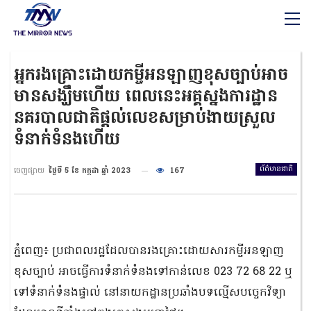
អ្នករងគ្រោះដោយកម្ចីអនឡាញខុសច្បាប់អាច
មានសង្ឃឹមហើយ ពេលនេះអគ្គស្នងការដ្ឋាន
នគរបាលជាតិផ្ដល់លេខសម្រាប់ងាយស្រួល
ទំនាក់ទំនងហើយ
ព័ត៌មានជាតិ
ចេញផ្សាយ
ថ្ងៃទី 5 ខែ កក្កដា ឆ្នាំ 2023
167
ភ្នំពេញ៖ ប្រជាពលរដ្ឋដែលបានរងគ្រោះដោយសារកម្ចីអនឡាញ
ខុសច្បាប់ អាចធ្វើការទំនាក់ទំនងទៅកាន់លេខ 023 72 68 22 ឬ
ទៅទំនាក់ទំនងផ្ទាល់ នៅនាយកដ្ឋានប្រឆាំងបទល្មើសបច្ចេកវិទ្យា