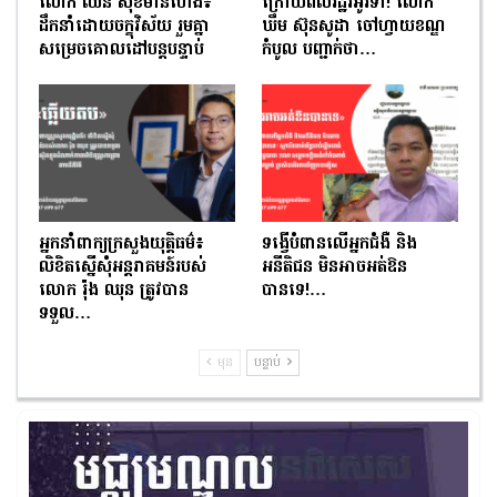
លោក ឈន សុខមានហេង៖
ក្រោយពលរដ្ឋរអ៊ូរទាំ! លោក
ដឹកនាំដោយចក្ខុវិស័យ រួមគ្នា
ឃឹម ស៊ុនសូដា ចៅហ្វាយខណ្ឌ
សម្រេចគោលដៅបន្តបន្ទាប់
កំបូល បញ្ជាក់ថា…
អ្នកនាំពាក្យក្រសួងយុត្តិធម៌៖
ទង្វើបំពានលើអ្នកជំងឺ និង
លិខិតស្នើសុំអន្តរាគមន៍របស់
អនីតិជន មិនអាចអត់ឱន
លោក រ៉ុង ឈុន ត្រូវបាន
បានទេ!…
ទទួល…
មុន
បន្ទាប់