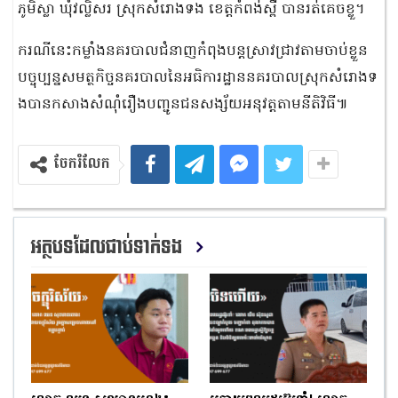
ភូមិស្លា ឃុំវល្លិសរ ស្រុកសំរោងទង ខេត្តកំពង់ស្ពឺ​ បានរត់គេចខ្លួ។
ករណីនេះកម្លាំងនគរបាលជំនាញកំពុងបន្តស្រាវជ្រា​វតាមចាប់ខ្លួន
បច្ចុប្បន្ន​សមត្ថកិ​ច្ច​នគរបាល​នៃអធិកា​រដ្ឋាននគរ​បាល​ស្រុក​សំរោង​ទ​
ង​បាន​កសាងសំណុំរឿងបញ្ជូនជនសង្ស័យអនុវត្ដតា​មនីតិវិធី៕
ចែករំលែក
អត្ថបទដែលជាប់ទាក់ទង