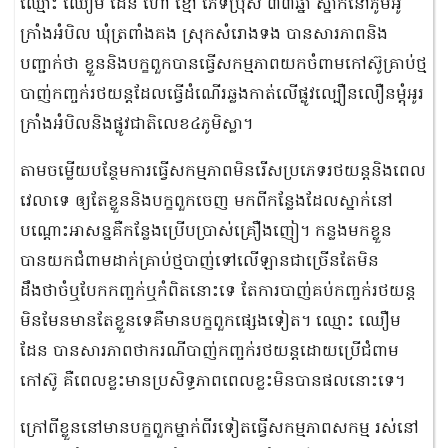
ឈ្មោះ ឈឿម ដែន ហៅ ខ្មៅ ភេទប្រុស ៣៣ឆ្នាំ ស្នាក់នៅភូមិអូ
ក្រាំងអំបិល ឃុំត្រពាំងគង ស្រុកសំ​រោងទង បានសារភាពនិង
បញ្ជាក់ថា ខ្លួននិងបក្ខពួក​បានធ្វេីសកម្មភាពយកចំពាមកៅស៊ូគ្រាប់ថ្ម
បាញ់ក​ញ្ចក់រថយន្តដែលធ្វេីដំណេីរឆ្លងកាត់លេីផ្លូវល្បឿន​លឿនម្ដុំអូរ
ក្រាំងអំបិលនិងផ្លូវជាតិលេខ៤ភូមិស្លា។
តាមចម្លេីយបន្ថែមការធ្វេីសកម្មភាពមិនរេីសប្រភេ​ទ​រថយន្ដនិងពេល
វេលាទេ​ ឲ្យតែខ្លួននិងបក្ខពួកចេ​ញ មកពីកន្លែងដែលស្នាក់នៅ
បណ្ដោះអាសន្នគឺកន្លែងប្រេី​បប្រាស់គ្រឿងញៀ។ កន្លងមកខ្លួន
បានយកជំពាមដាក់គ្រាប់ថ្មបាញ់ទៅលេីឡានជាច្រេីនតែមិន
ដឹងថាចំឬបែកកញ្ចក់ឬកំពិតនោះទេ​ តែការបាញ់គប់កញ្ចក់​រ​ថយន្ដ
មិនមែនមានតែខ្លួនទេគឺមានបក្ខពួកផ្សេង​ទៀ​ត។ ឈ្មោះ ឈឿម
ដែន បានសារភាពថាករណីបាញ់កញ្ចក់រថយន្តដោយប្រើជំពាម
កៅស៊ូ គឺពេលខ្លះមានប្រសិទ្ធភាពពេលខ្លះមិនបានផលនោះទេ​។
ក្រៅពីខ្លួននៅមានបក្ខពួកម្នាក់ពីរទៀតធ្វើសកម្មភាពសកម្ម រស់នៅ