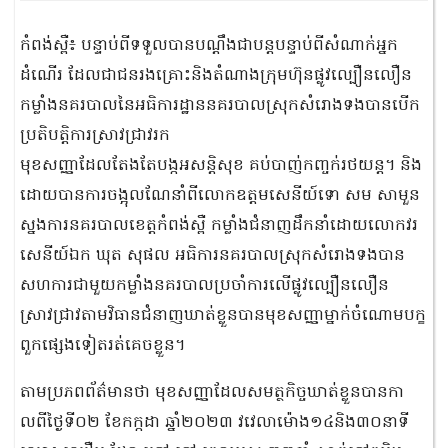
កំពង់ស្ពឺ៖ បន្ទាប់ពីទទួលបានបណ្ដឹងជាបន្ដបន្ទាប់ពីសំណាក់អ្នក
ដំណេីរ​ ដែលជាជនរងគ្រោះនិងតំណាងក្រុម​ហ៊ុនផ្លូវ​ល្បឿនលឿន​
កម្លាំងនគរបាលនៃអធិការដ្ឋាននគរបាលស្រុកសំ​រោ​ងទងបានបេីក
ប្រតិបត្ដិការស្រាវជ្រាវរក
មុខសញ្ញាដែលតែងតែបង្កអសន្ដិសុខ​ គប់បាញ់កញ្ច​ក់រថយន្ដ​។ និង
ដោយបានការចង្អុលណែនាំពីលោកឧត្ដម​សេនីយ៍ទោ​ សម​ សាមួន​
ស្នងការនគរបាលខេត្ដកំពង់ស្ពឺ​ កម្លាំងជំនាញដឹកនាំដោយលោកវរ
សេនីយ៍ឯក​ ឃុត​ សុផល​ អធិការនគរបាលស្រុកសំរោងទងបាន
សហការជាមួយកម្លាំងនគរបាលប្រចាំការលេី​ផ្លូវល្បឿនលឿន
ស្រាវជ្រាវតាមវិធានជំនាញឃាត់ខ្លួនបានមុខ​សញ្ញាម្នាក់ចំណោមបក្ខ
ពួកផ្សេងទៀតរត់គេចខ្លួន។
តាមប្រភពព័ត៌មានថា មុខសញ្ញាដែលសមត្ថកិច្ចឃាត់ខ្លួនបានកា​
លពីថ្ងៃទី០២ ខែកក្កដា ឆ្នាំ២០២៣ វវេលាម៉ោង១៤និង៣០នា​ទី