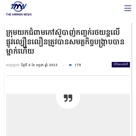
ក្រុមយកជំពាមកៅស៊ូបាញ់កញ្ចក់រថយន្តលើ
ផ្លូវល្បឿ​នលឿនត្រូវបានសមត្ថកិច្ចបង្រ្កាបបាន
ម្នាក់ហើយ
ព័ត៌មានជាតិ
ចេញផ្សាយ
ថ្ងៃទី 4 ខែ កក្កដា ឆ្នាំ 2023
178