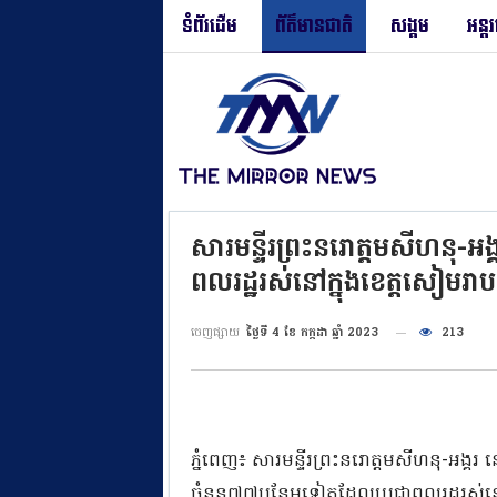
ទំព័រដើម
ព័ត៌មានជាតិ
សង្គម
អន្ត
សារមន្ទីរព្រះនរោត្តមសីហនុ-អង
ពលរដ្ឋរស់នៅក្នុងខេត្តសៀមរាប
ចេញផ្សាយ
ថ្ងៃទី 4 ខែ កក្កដា ឆ្នាំ 2023
213
ភ្នំពេញ៖ សារមន្ទីរព្រះនរោត្តមសីហនុ-អង្គរ
ចំនួន៧៧បន្ថែមទៀតដែលប្រជាពលរដ្ឋរស់នៅក្ន