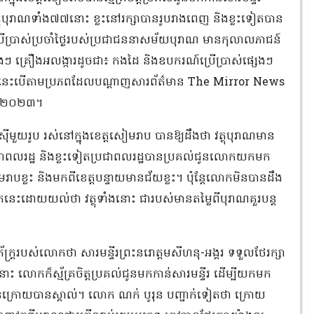
យវត្ថុបុរាណទាំង៧៧នោះ ខ្លះនៅរក្សាបានរូបរាងពេញ និងខ្លះទៀតបាន
ប្រាស់ប្រចាំថ្ងៃរបស់ប្រជាជននាសម័យបុរាណ មានកុលាលភាជន៍
េងៗ គ្រឿងអលង្ការដូចជា៖ កងដៃ និងឧបករណ៍ប្រើប្រាស់ផ្សេងៗ
។ នេះបើតាមប្រភពដែលបណ្ដាញសារព័ត៌មាន The Mirror News
្នាំ២០២៣។
មួយរូប រស់នៅក្នុងខេត្តសៀមរាប បានឱ្យដឹងថា វត្ថុបុរាណមាន
្រជាពលរដ្ឋ និងខ្លះទៀតប្រជាពលរដ្ឋបានប្រគល់ជូនលោកយកមក
រាបខ្លះ និងមកពីខេត្តបន្ទាយមានជ័យខ្លះ។ ប៉ុន្តែលោកមិនបានដឹង
ុកនេះដោយយល់ថា វត្ថុទាំងនោះ ជារបស់មានតម្លៃពីបុរាណគួរបន្ត
ក្ត្ររបស់លោកថា សារមន្ទីរព្រះនរោត្តមសីហនុ-អង្គរ ទទួលថែរក្សា
ង់នោះ លោកក៏ស្ម័គ្រចិត្តប្រគល់ជូនមកកាន់សារមន្ទីរ ដើម្បីយកមក
ាន់ក្រោយបានស្គាល់។ លោក ណក់ បូរុន បញ្ជាក់ទៀតថា ក្រោយ