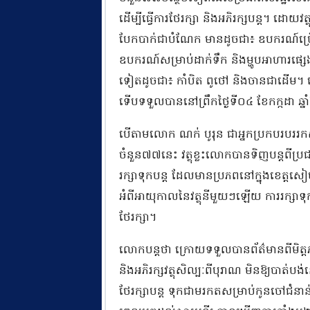
ដើម្បីធ្វើការថែរក្សា និងអភិរក្សបន្ត។ ដោ
បែកបាក់ជាបំណែក មានដូចជា៖ ឧបករណ៍ប្រើ
ឧបករណ៍សម្រាប់ដាក់ទឹក និងម្ហូបអាហារផ្ស
ទៀតដូចជា៖ កាំបិត ពូថៅ និងចានជាដើម
ទើបទទួលបាននៅព្រឹកថ្ងៃទី០៤ ខែកក្កដា ឆ
បើតាមលោក ណក់ បូរុន ជាអ្នកប្រកបរបររកស៊ី
ចំនួន៧៧នេះ វត្ថុខ្លះលោកបានទិញបន្តពីប
រក្សាទុកបន្ត ដែលមានប្រភពនៅក្នុងខេត្តសៀម
អំពីអាយុកាលនៃវត្ថុនីមួយៗឡើយ ការរក្សាទ
ថែរក្សា។
លោកបន្តថា ក្រោយទទួលបានព័ត៌មានពីមិត្តភ័
និងអភិរក្សវត្ថុសិល្បៈពីបុរាណ មិនឱ្យបាត់ប
ថែរក្សាបន្ត ទុកជាមរកតសម្រាប់កូនចៅជំន