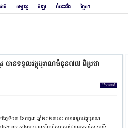
រជាតិ
កម្សាន្ត
កីឡា
ចំនេះដឹង
ប្លែកៗ
្គរ បានទទួលវត្ថុបុរាណចំនួន៧៧ ពីប្រជា
ព័ត៌មានជាតិ
 នៅថ្ងៃទី០៣ ខែកក្កដា ឆ្នាំ២០២៣នេះ បានទទួលវត្ថុបុរាណ
ុងខេត្តសៀមរាបបានស្ម័គ្រចិត្តប្រគល់ជូនមកកាន់សារមន្ទីរ