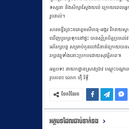
ទស្សនា និងសិក្សាស្វែងយល់ ក្រោយពេលអ្នកជំន
រួចរាល់។
សារមន្ទីរព្រះនរោត្តមសីហនុ-អង្គរ រីករាយស
ឃើញឬរក្សាទុកនៅផ្ទះ បានស្ម័គ្រចិត្តប្រគល់
អភិរក្សបន្ត សម្រាប់កូនចៅជំនាន់ក្រោយបានស
រក្សាវត្ថុទាំងនោះប្រកបដោយសុវត្ថិភាព៕
អត្ថបទ៖ នាយកដ្ឋានស្រាវជ្រាវ បណ្តុះបណ្តាល
រូបភាព៖ លោក ហ៊ុំ រិទ្ធី
ចែករំលែក
អត្ថបទដែលជាប់ទាក់ទង