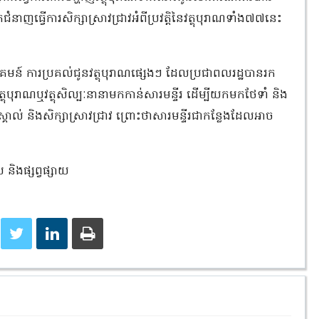
ាញធ្វើការសិក្សាស្រាវជ្រាវអំពីប្រវត្តិនៃវត្ថុបុរាណទាំង៧៧នេះ
្វាគមន៍ ការប្រគល់ជូនវត្ថុបុរាណផ្សេងៗ ដែលប្រជាពលរដ្ឋបានរក
វត្ថុបុរាណឬវត្ថុសិល្បៈនានាមកកាន់សារមន្ទីរ ដើម្បីយកមកថែទាំ និង
្គាល់ និងសិក្សាស្រាវជ្រាវ ព្រោះថាសារមន្ទីរជាកន្លែងដែលអាច
 និងផ្សព្វផ្សាយ