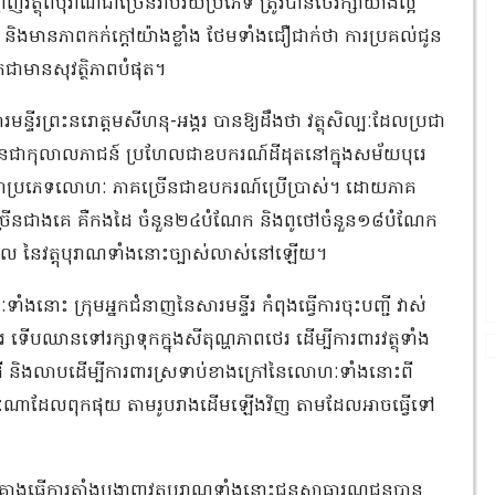
ត្ថុពីបុរាណជាច្រើនរាប់រយប្រភេទ ត្រូវបានថែរក្សាយ៉ាងល្អ
ងមានភាពកក់ក្តៅយ៉ាងខ្លាំង ថែមទាំងជឿជាក់ថា ការប្រគល់ជូន
ពិតជាមានសុវត្ថិភាពបំផុត។
ីរព្រះនរោត្តមសីហនុ-អង្គរ បានឱ្យដឹងថា វត្ថុសិល្បៈដែលប្រជា
្រើនជាកុលាលភាជន៍ ប្រហែលជាឧបករណ៍ដីដុតនៅក្នុងសម័យបុរេ
ណ៍ ជាប្រភេទលោហៈ ភាគច្រើនជាឧបករណ៍ប្រើប្រាស់។ ដោយភាគ
នច្រើនជាងគេ គឺកងដៃ ចំនួន២៤បំណែក និងពូថៅចំនួន១៨បំណែក
យុកាល នៃវត្តុបុរាណទាំងនោះច្បាស់លាស់នៅឡើយ។
ងនោះ ក្រុមអ្នកជំនាញនៃសារមន្ទីរ កំពុងធ្វើការចុះបញ្ជី វាស់
រ ទើបឈានទៅរក្សាទុកក្នុងសីតុណ្ហភាពថេរ ដើម្បីការពារវត្ថុទាំង
់ដី និងលាបដើម្បីការពារស្រទាប់ខាងក្រៅនៃលោហៈទាំងនោះពី
ហៈណាដែលពុកផុយ តាមរូបរាងដើមឡើងវិញ តាមដែលអាចធ្វើទៅ
្រោងធ្វើការតាំងបង្ហាញវត្ថុបុរាណទាំងនោះជូនសាធារណជនបាន