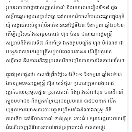
រូបទេវតាបាចផ្កាជាសញ្ញាសំគាល់ និងមានលេខរៀងទី១៨ ក្នង
សន្លឹកឆ្នោតឲ្យបានគ្រប់ៗគ្នា នៅតាមការិយាល័យបោះឆ្នោតក្នុងភូមិ
ឃុំ សង្កាត់របស់ខ្លួនកុំបីអាក់ខាននៅថ្ងៃទី២៣ ខែកក្កដា ឆ្នាំ២០២៣
ដើម្បីជ្រើសតាំងសម្ដេចតេជោ ហ៊ុន សែន ជានាយករដ្ឋមន្រ្តី
សម្រាប់នីតិកាលទី៧ និងគាំទ្រ ឯកឧត្តមបណ្ឌិត ហ៊ុន ម៉ាណែត ជា
បេក្ខភាពនាយករដ្ឋមន្ត្រីសម្រាប់ពេលអនាគត ដើម្បីបន្តមាន
សន្តិភាព និងការអភិវឌ្ឍប្រទេសរីកចម្រើនបានកាន់តែឆាប់រហ័ស។
គួរជម្រាបជូនថា កាលពីព្រឹកថ្ងៃសៅរ៍ទី០១ ខែកក្កដា ឆ្នាំ២០២៣
ឯកឧត្តមទេសរដ្ឋមន្ត្រី ស៊ុន ចាន់ថុល ប្រធានក្រុមការងាររាជ
រដ្ឋាភិបាលចុះមូលដ្ឋាន ស្រុកកោះធំ និងក្រុងសំពៅពូន បានដឹកនាំ
ក្បួនមហាជន និងអ្នកគាំទ្រយុវជនប្រមាណ ៣៥០០នាក់ បើក
យុទ្ធនាការឃោសនាបោះឆ្នោតជ្រើសតាំងតំណាងរាស្ត្រ នីតិ
កាលទី៧ នៅទីលានបាល់ ទាត់ស្រុក កោះធំ។ ក្បួនដង្ហែនេះបានធ្វើ
ដំណើរចេញពីទីលានបាល់ទាត់ស្រុកកោះធំ កាត់តាមផ្លូវ