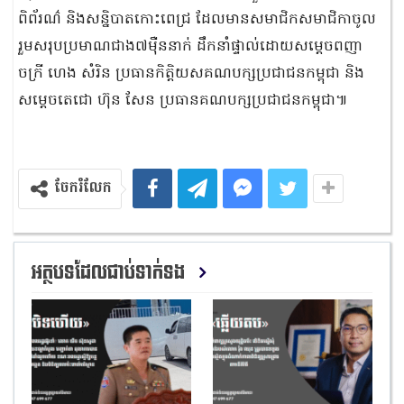
ពិព័រណ៌ និងសន្និបាតកោះពេជ្រ ដែលមានសមាជិកសមាជិកាចូល
រួមសរុបប្រមាណជាង៧ម៉ឺននាក់ ដឹកនាំផ្ទាល់ដោយសម្ដេចពញា
ចក្រី ហេង សំរិន ប្រធានកិត្តិយសគណបក្សប្រជាជនកម្ពុជា និង
សម្ដេចតេជោ ហ៊ុន សែន ប្រធានគណបក្សប្រជាជនកម្ពុជា៕
ចែករំលែក
អត្ថបទដែលជាប់ទាក់ទង