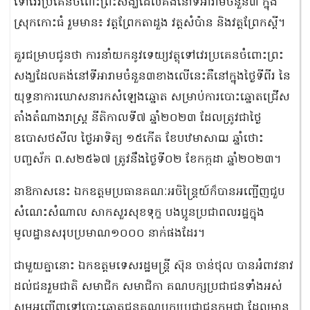
ទៅវេរប្រគេនចំពោះព្រះសង្ឃដែលគង់នៅទីអារាមចំនួន៣ ក្នុង
ស្រុកកោះធំ រួមមាន៖ វត្តព្រែកតាដួង វត្តសំប៉ាន និងវត្តព្រែកស្តី។
គួរជម្រាបជូនថា ការនាំយកនូវទេយ្យវត្ថុទៅវេរប្រគេនចំពោះព្រះ
សង្ឃដែលគង់នៅទីអារាមចំនួន៣ខាងលើនេះគឺនៅក្នុងថ្ងៃទីពីរ នៃ
យុទ្ធនាការឃោសនារកសំឡេងឆ្នោត សម្រាប់ការបោះឆ្នោតជ្រើស
តាំងតំណាងរាស្ត្រ នីតិកាលទី៧ ឆ្នាំ២០២៣ ដែលត្រូវជាថ្ងៃ
ឧបោសថសីល ថ្ងៃអាទិត្យ ១៥កើត ខែបឋមាសាឍ ឆ្នាំថោះ
បញ្ចស័ក ព.ស២៥៦៧ ត្រូវនឹងថ្ងៃទី០២ ខែកក្កដា ឆ្នាំ២០២៣។
នាឱកាសនេះ ឯកឧត្តមប្រធានគណៈអចិន្ត្រៃយ៍ក៏បានអញ្ជើញជួប
សំណេះសំណាល សាកសួរសុខទុក្ខ បងប្អូនប្រជាពលរដ្ឋក្នុង
មូលដ្ឋានសរុបប្រមាណ១០០០ នាក់ផងដែរ។
ជាមួយគ្នានោះ ឯកឧត្តមទេសរដ្ឋមន្ត្រី ស៊ុន ចាន់ថុល បានអំពាវនាវ
ដល់ជនរួមជាតិ សមាជិក សមាជិកា គណបក្សប្រជាជនទាំងអស់
សូមអញ្ជើញទៅបោះឆ្នោតជូនគណបក្សប្រជាជនកម្ពុជា ដែលមាន