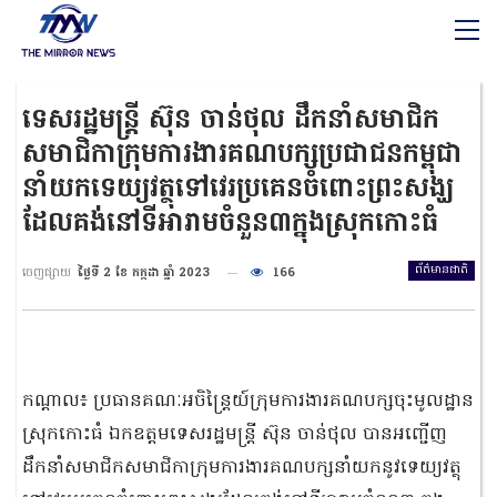
ទេសរដ្ឋមន្ត្រី ស៊ុន ចាន់ថុល ដឹកនាំសមាជិក
សមាជិកាក្រុមការងារគណបក្សប្រជាជនកម្ពុជា
នាំយកទេយ្យវត្ថុទៅវេរប្រគេនចំពោះព្រះសង្ឃ
ដែលគង់នៅទីអារាមចំនួន៣ក្នុងស្រុកកោះធំ
ព័ត៌មានជាតិ
ចេញផ្សាយ
ថ្ងៃទី 2 ខែ កក្កដា ឆ្នាំ 2023
166
កណ្តាល៖ ប្រធានគណៈអចិន្ត្រៃយ៍ក្រុមការងារគណបក្សចុះមូលដ្ឋាន
ស្រុកកោះធំ ឯកឧត្តមទេសរដ្ឋមន្ត្រី ស៊ុន ចាន់ថុល បានអញ្ជើញ
ដឹកនាំសមាជិកសមាជិកាក្រុមការងារគណបក្សនាំយកនូវទេយ្យវត្ថុ