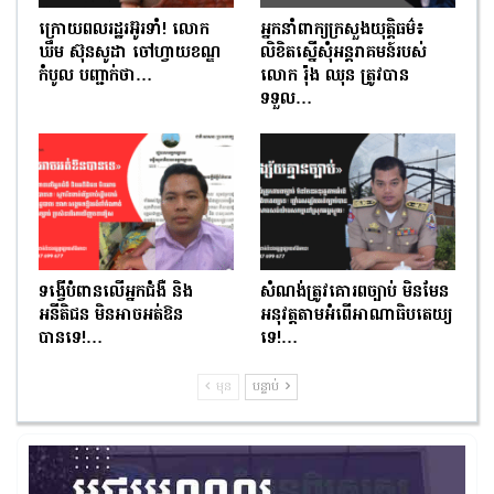
ក្រោយពលរដ្ឋរអ៊ូរទាំ! លោក
អ្នកនាំពាក្យក្រសួងយុត្តិធម៌៖
ឃឹម ស៊ុនសូដា ចៅហ្វាយខណ្ឌ
លិខិតស្នើសុំអន្តរាគមន៍របស់
កំបូល បញ្ជាក់ថា…
លោក រ៉ុង ឈុន ត្រូវបាន
ទទួល…
ទង្វើបំពានលើអ្នកជំងឺ និង
សំណង់ត្រូវគោរពច្បាប់ មិនមែន
អនីតិជន មិនអាចអត់ឱន
អនុវត្តតាមអំពើអាណាធិបតេយ្យ
បានទេ!…
ទេ!…
មុន
បន្ទាប់