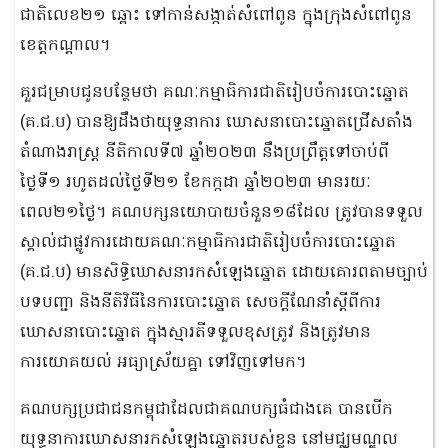
ជាតិលេខ២១ ឆ្ពោះ ទៅកាន់សង្កាត់សំពៅពូន ក្នុងក្រុងសំពៅពូន
ខេត្តកណ្តាល។
គួរជម្រាបជូនបន្ថែមថា គណៈកម្មាធិការជាតិរៀបចំការបោះឆ្នោត
(គ.ជ.ប) បានឱ្យដឹងថាយុទ្ធនាការ ឃោសនាបោះឆ្នោតជ្រើសតាំង
តំណាងរាស្ត្រ នីតិកាលទី៧ ឆ្នាំ២០២៣ នឹងប្រព្រឹត្តទៅចាប់ពី
ថ្ងៃទី១ រហូតដល់ថ្ងៃទី២១ ខែកក្កដា ឆ្នាំ២០២៣ មានរយៈ
ពេល២១ថ្ងៃ។ គណបក្សនយោបាយចំនួន១៨ដែល ត្រូវបានទទួល
ស្គាល់ជាផ្លូវការដោយគណៈកម្មាធិការជាតិរៀបចំការបោះឆ្នោត
(គ.ជ.ប) មានសិទ្ធិឃោសនារកសំឡេងឆ្នោត ដោយគោរពតាមច្បាប់
បទបញ្ជា និងនីតិវិធីនៃការបោះឆ្នោត សេចក្តីណែនាំស្តីពីការ
ឃោសនាបោះឆ្នោត ក្នុងស្មារតីទទួលខុសត្រូវ និងត្រូវមាន
ការយោគយល់ អធ្យាស្រ័យគ្នា ទៅវិញទៅមក។
គណបក្សប្រជាជនកម្ពុជាដែលជាគណបក្សធំជាងគេ បានបើក
យុទ្ធនាការឃោសនារកសំឡេងឆ្នោតរបស់ខ្លួន នៅមជ្ឈមណ្ឌល