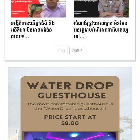
ទង្វើបំពានលើអ្នកជំងឺ និង
សំណង់ត្រូវគោរពច្បាប់ មិនមែន
អនីតិជន មិនអាចអត់ឱន
អនុវត្តតាមអំពើអាណាធិបតេយ្យ
បានទេ!…
ទេ!…
មុន
បន្ទាប់