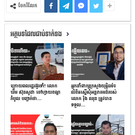
ចែករំលែក
អត្ថបទដែលជាប់ទាក់ទង
ក្រោយពលរដ្ឋរអ៊ូរទាំ! លោក
អ្នកនាំពាក្យក្រសួងយុត្តិធម៌៖
ឃឹម ស៊ុនសូដា ចៅហ្វាយខណ្ឌ
លិខិតស្នើសុំអន្តរាគមន៍របស់
កំបូល បញ្ជាក់ថា…
លោក រ៉ុង ឈុន ត្រូវបាន
ទទួល…