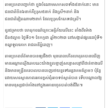
តាមប្រភពបញ្ជាក់ថា ក្នុងចំណោមសាកសពទាំង៨នាក់នោះ មាន
ជនជាតិចិន៦នាក់គឺប្រុស៥នាក់ និងស្រី១នាក់ និង
ជនជាតិវៀតណាម២នាក់ ដែលប្រុសកែភេទជាស្រី។
គួរជម្រាបថា ហេតុការណ៍គ្រោះអគ្គិភ័យលើនេះ តាំងពីម៉ោង
ជិត៥ល្ងាច ថ្ងៃទី០១ ខែកក្កដា ឆ្នាំ២០២៣ នៅសង្កាត់ផ្សារដេប៉ូទី១
ខណ្ឌទួលគោក រាជធានីភ្នំពេញ។
តាមប្រភពព័ត៌មានបានឲ្យដឹងថា មុនពេលកើតហេតុគេបានឃើញ
មានអណ្ដាតភ្លើងឆាបឆេះយ៉ាងខ្មួលខ្មាញ់សន្ធោសន្ធៅពីជាន់ខាងលើ
និងមានមន្ត្រីនគរបាលបានចេញរថយន្តទៅអន្តរាគមន៍ភ្លាមៗ ប៉ុន្តែ
ដោយសារស្ថានភាពអគារខ្ពស់ពុំអាចទប់ស្កាត់បាន ទើបបណ្តាលឱ្យ
មានមនុស្សជាប់គាំងនៅក្នុងអគាររហូតបាត់បង់ជីវិត៕