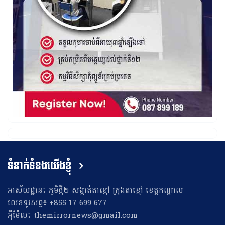
ទំនាក់ទំនងយើងខ្ញុំ
អាស័យដ្ឋាន៖ ភូមិថ្មី២ សង្កាត់តាខ្មៅ ក្រុងតាខ្មៅ ខេត្តកណ្តាល
លេខទូរសព្ទ៖ +855 17 699 677
អុីម៉ែល៖ themirrornews@gmail.com