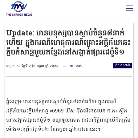
Update: មានមនុស្សបានស្លាប់ចំនួន៨នាក់
ហើយ ក្នុងករណីហេតុការណ៍គ្រោះអគ្គិភ័យឆេះ
ក្លឹបកំសាន្តមួយកន្លែងនៅសង្កាត់ផ្សារដេប៉ូទី១
ព័ត៌មានជាតិ
ចេញផ្សាយ
ថ្ងៃទី 2 ខែ កក្កដា ឆ្នាំ 2023
249
ភ្នំពេញ៖ មានមនុស្សបានស្លាប់ចំនួន៨នាក់ហើយ ក្នុងករណី
អគ្គិភ័យឆេះក្លឹបកំសាន្ត ​«6969 ឃីស អ៉ីនធើធេនមេន ឯ.ក» ស្ថិត
នៅសង្កាត់ផ្សារដេប៉ូទី១ ខណ្ឌទួលគោក រាជធានីភ្នំពេញបើគិតត្រឹម
ម៉ោង១០ព្រឹកថ្ងៃទី០២ ខែកក្កដា ឆ្នាំ២០២៣នេះ។