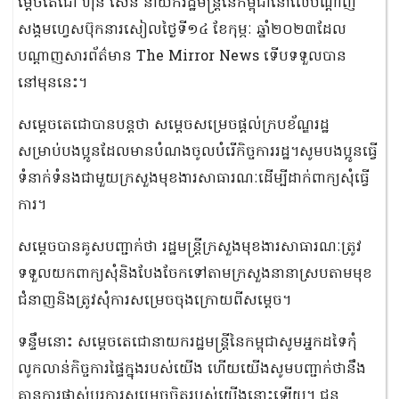
ម្តេចតេជោ ហ៊ុន សែន នាយករដ្ឋមន្ត្រីនៃកម្ពុជានៅលើបណ្ដាញ
សង្គមហ្វេសប៊ុកនារសៀលថ្ងៃទី១៤ ខែកុម្ភៈ ឆ្នាំ២០២៣ដែល
បណ្ដាញសារព័ត៌មាន The Mirror News ទើបទទួលបាន
នៅមុននេះ។
សម្ដេចតេជោបានបន្តថា សម្ដេចសម្រេចផ្តល់ក្របខ័ណ្ឌរដ្ឋ
សម្រាប់បងប្អូនដែលមានបំណងចូលបំរើកិច្ចការរដ្ឋ។សូមបងប្អូនធ្វើ
ទំនាក់ទំនងជាមួយក្រសួងមុខងារសាធារណៈដើម្បីដាក់ពាក្យសុំធ្វើ
ការ។
សម្ដេចបានគូសបញ្ជាក់ថា រដ្ឋមន្ត្រីក្រសួងមុខងារសាធារណៈត្រូវ
ទទួលយកពាក្យសុំនិងបែងចែកទៅតាមក្រសួងនានាស្របតាមមុខ
ជំនាញនិងត្រូវសុំការសម្រេចចុងក្រោយពីសម្ដេច។
ទន្ទឹមនោះ សម្ដេចតេជោនាយករដ្ឋមន្ត្រីនៃកម្ពុជាសូមអ្នកដទៃកុំ
លូកលាន់កិច្ចការផ្ទៃក្នុងរបស់យើង ហើយយើងសូមបញ្ជាក់ថានឹង
គ្មានការផ្លាស់ប្តូរការសម្រេចចិត្តរបស់យើងនោះឡើយ។ ជន