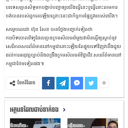
បរទេសគ្មានសិទ្ធមកបង្គាប់បញ្ជាឲ្យយើងធ្វើនេះឬធ្វើនោះតាមការ
ចង់បានរបស់ពួកគេឡើយព្រោះនេះជាកិច្ចការផ្ទៃក្នុងរបស់យើង។
សម្ដេចតេជោ ហ៊ុន សែន បានថ្លែងបញ្ជាក់ទៀតថា
ការបិទចោលវិទ្យុដែលគ្មានក្រមសិលធម៌មួយវាមិនធ្វើឲ្យស្លាប់នូវ
សេរីភាពសារព័ត៌មាននៅកម្ពុជានោះឡើយតែផ្ទុយទៅវិញវានឹងជួយ
ដល់ការអនុវត្តច្បាប់និងពង្រឹងក្រមសិលធម៍វិជ្ជាជីវៈសារព័ត៌មាននៅ
កម្ពុជាថែមទៀតផង៕
ចែករំលែក
អត្ថបទដែលជាប់ទាក់ទង