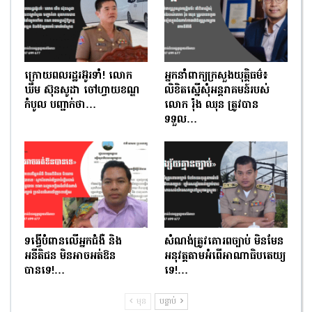
ក្រោយពលរដ្ឋរអ៊ូរទាំ! លោក
អ្នកនាំពាក្យក្រសួងយុត្តិធម៌៖
ឃឹម ស៊ុនសូដា ចៅហ្វាយខណ្ឌ
លិខិតស្នើសុំអន្តរាគមន៍របស់
កំបូល បញ្ជាក់ថា…
លោក រ៉ុង ឈុន ត្រូវបាន
ទទួល…
ទង្វើបំពានលើអ្នកជំងឺ និង
សំណង់ត្រូវគោរពច្បាប់ មិនមែន
អនីតិជន មិនអាចអត់ឱន
អនុវត្តតាមអំពើអាណាធិបតេយ្យ
បានទេ!…
ទេ!…
មុន
បន្ទាប់