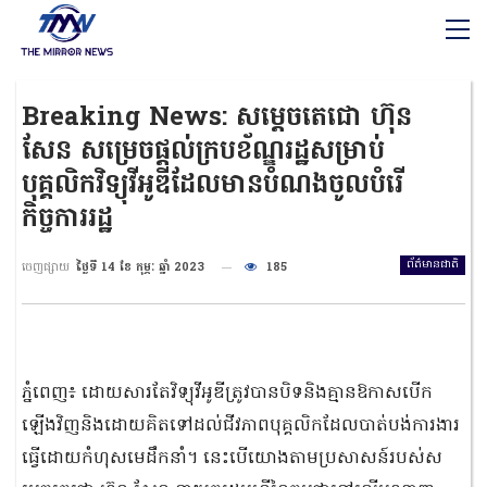
Breaking News: សម្ដេចតេជោ ហ៊ុន
សែន សម្រេចផ្តល់ក្របខ័ណ្ឌរដ្ឋសម្រាប់
បុគ្គលិកវិទ្យុវីអូឌីដែលមានបំណងចូលបំរើ
កិច្ចការរដ្ឋ
ព័ត៌មានជាតិ
ចេញផ្សាយ
ថ្ងៃទី 14 ខែ កុម្ភៈ ឆ្នាំ 2023
185
ភ្នំពេញ៖ ដោយសារតែវិទ្យុវីអូឌីត្រូវបានបិទនិងគ្មានឱកាសបើក
ឡើងវិញនិងដោយគិតទៅដល់ជីវភាពបុគ្គលិកដែលបាត់បង់ការងារ
ធ្វើដោយកំហុសមេដឹកនាំ។ នេះបើយោងតាមប្រសាសន៍របស់ស