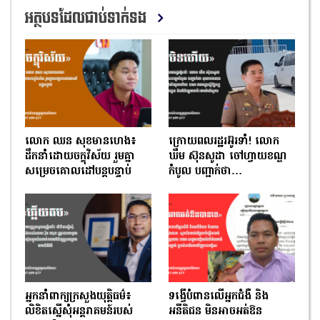
អត្ថបទដែលជាប់ទាក់ទង
លោក ឈន សុខមានហេង៖
ក្រោយពលរដ្ឋរអ៊ូរទាំ! លោក
ដឹកនាំដោយចក្ខុវិស័យ រួមគ្នា
ឃឹម ស៊ុនសូដា ចៅហ្វាយខណ្ឌ
សម្រេចគោលដៅបន្តបន្ទាប់
កំបូល បញ្ជាក់ថា…
អ្នកនាំពាក្យក្រសួងយុត្តិធម៌៖
ទង្វើបំពានលើអ្នកជំងឺ និង
លិខិតស្នើសុំអន្តរាគមន៍របស់
អនីតិជន មិនអាចអត់ឱន