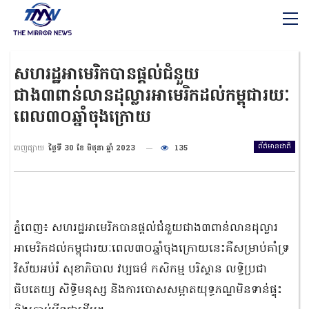
សហរដ្ឋអាមេរិកបានផ្តល់ជំនួយ
ជាង៣ពាន់លានដុល្លារអាមេរិកដល់កម្ពុជារយៈ
ពេល៣០ឆ្នាំចុងក្រោយ
ព័ត៌មានជាតិ
ចេញផ្សាយ
ថ្ងៃទី 30 ខែ មិថុនា ឆ្នាំ 2023
135
ភ្នំពេញ៖ សហរដ្ឋអាមេរិកបានផ្តល់ជំនួយជាង៣ពាន់លានដុល្លារ
អាមេរិកដល់កម្ពុជារយៈពេល៣០ឆ្នាំចុងក្រោយនេះគឺសម្រាប់គាំទ្រ
វិស័យអប់រំ សុខាភិបាល វប្បធម៌ កសិកម្ម បរិស្ថាន លទ្ធិប្រជា
ធិបតេយ្យ សិទ្ធិមនុស្ស និងការបោសសម្អាតយុទ្ធភណ្ឌមិនទាន់ផ្ទុះ