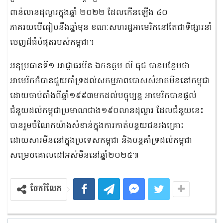
ពាន់លានដុល្លារក្នុងឆ្នាំ ២០២២ ដែលកើនឡើង ៤០
ភាគរយបើធៀបនឹងឆ្នាំមុន ខណៈសហរដ្ឋអាមេរិកនៅតែជាទីផ្សារនាំ
ចេញដ៏ធំបំផុតរបស់កម្ពុជា។
អនុប្រធានទី១ អាជ្ញាធរមីន ឯកឧត្តម លី ធុជ បានបន្ថែមថា
អាមេរិកក៏បានជួយគាំទ្រដល់សកម្មភាពបោសសំអាតមីននៅកម្ពុជា
ដោយចាប់តាំងពីឆ្នាំ១៩៩៣មកដល់បច្ចុប្បន្ន អាមេរិកបានផ្តល់
ជំនួយដល់កម្ពុជាប្រមាណជាង១៩០លានដុល្លារ ដែលជំនួយនេះ
បានរួមចំណែកយ៉ាងសំខាន់ក្នុងការកាត់បន្ថយជនរងគ្រោះ
ដោយសារមីននៅក្នុងប្រទេសកម្ពុជា និងបន្តគាំទ្រដល់កម្ពុជា
សម្រេចគោលដៅអស់មីននៅឆ្នាំ២០២៥៕
ចែករំលែក