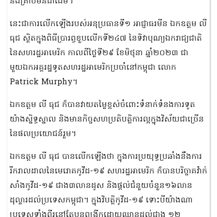
និងគ្រាប់មីនជាដើម។
នេះជាការលើកឡើងរបស់អនុប្រធានទី១ អាជ្ញាធរមីន ឯកឧត្តម លី
ធុជ ស្ថិតក្នុងពិធីប្រារព្ធខួបលើកទី២៤៧ នៃទិវាបុណ្យឯករាជ្យជាតិ
នៃសហរដ្ឋអាមេរិក កាលពីថ្ងៃទី២៩ ខែមិថុនា ឆ្នាំ២០២៣ ជា
មួយឯកអគ្គរដ្ឋទូតសហរដ្ឋអាមេរិកប្រចាំនៅកម្ពុជា លោក
Patrick Murphy។
ឯកឧត្តម លី ធុជ ក៏បានវាយតម្លៃខ្ពស់ចំពោះទំនាក់ទំនងការទូត
យ៉ាងស្និទ្ធស្នាល និងមានកិច្ចសហប្រតិបត្តិការល្អក្នុងវិស័យជាច្រើន
នៃផលប្រយោជន៍រួម។
ឯកឧត្តម លី ធុជ បានលើកឡើងថា ក្នុងការប្រយុទ្ធប្រឆាំងនឹងការ
រីករាលដាលនៃមេរោគកូវីដ-១៩ សហរដ្ឋអាមេរិក ក៏បានបរិច្ចាគវ៉ាក់
សាំងកូវីដ-១៩ ជាង៣លានដូស និងផ្តល់ជំនួយចំនួន១៦លាន
ដុល្លារដល់ប្រទេសកម្ពុជា។ ក្នុងវិបត្តិកូវីដ-១៩ ទោះបីយ៉ាងណា
ប្រទេសទាំងពីរនៅតែបន្តពង្រីកដោយឈានដល់ជាង ១២