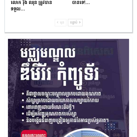
លោក រ៉ុង ឈុន ត្រូវបាន
បានទេ!…
ទទួល…
មុន
បន្ទាប់