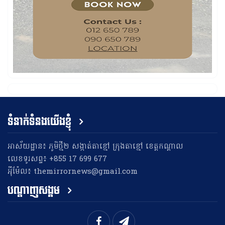
ទំនាក់ទំនងយើងខ្ញុំ
អាស័យដ្ឋាន៖ ភូមិថ្មី២ សង្កាត់តាខ្មៅ ក្រុងតាខ្មៅ ខេត្តកណ្តាល
លេខទូរសព្ទ៖ +855 17 699 677
អុីម៉ែល៖ themirrornews@gmail.com
បណ្តាញសង្គម