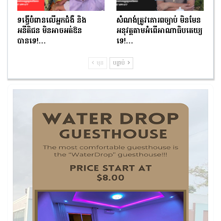
ទង្វើបំពានលើអ្នកជំងឺ និង
សំណង់ត្រូវគោរពច្បាប់ មិនមែន
អនីតិជន មិនអាចអត់ឱន
អនុវត្តតាមអំពើអាណាធិបតេយ្យ
បានទេ!…
ទេ!…
មុន
បន្ទាប់