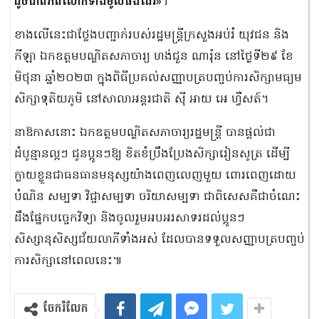
ដូចជាពិភពលោកទាំងមូលផងដែរ»
។
ខាងលើនេះជាថ្លែងបញ្ជាក់របស់រដ្ឋមន្ត្រីក្រសួងអប់រំ យុវជន និង
កីឡា ឯកឧត្តមបណ្ឌិតសភាចារ្យ ហង់ជួន ណារ៉ុន នៅថ្ងៃទី២៩ ខែ
មិថុនា ឆ្នាំ២០២៣ ក្នុងពិធីប្រគល់សញ្ញាបត្របញ្ចប់ការសិក្សាមធ្យម
សិក្សាទុតិយភូមិ នៅសាលាអន្តរជាតិ ស៊ី អាយ អេ ហ្វឺសត៍។
នាឱកាសនោះ ឯកឧត្តមបណ្ឌិតសភាចារ្យរដ្ឋមន្ត្រី បានផ្ដល់ជា
ដំបូន្មានល្អៗ ជូនប្អូនៗឱ្យ ខិតខំប្រឹងប្រែងសិក្សារៀនសូត្រ ដើម្បី
ក្លាយខ្លួនជាធនធានមនុស្សយ៉ាងពេញលេញមួយ ពោរពេញដោយ
បំណិន សម្បទា វិជ្ជាសម្បទា ចរិយាសម្បទា ជាពិសេសគឺជាចំណេះ
ដឹងផ្នែកបច្ចេកវិទ្យា និងចូលរួមអបអរសាទរដល់ប្អូនៗ
សិស្សានុសិស្សជ័យលាភីទាំងអស់ ដែលបានទទួលសញ្ញាបត្របញ្ចប់
ការសិក្សានៅពេលនេះ៕
ចែករំលែក