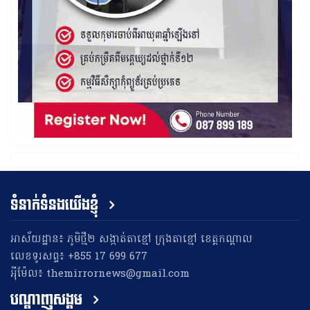
ទំនាក់ទំនងយើងខ្ញុំ
អាស័យដ្ឋាន៖ ភូមិថ្មី២ សង្កាត់តាខ្មៅ ក្រុងតាខ្មៅ ខេត្តកណ្តាល
លេខទូរសព្ទ៖ +855 17 699 677
អុីម៉ែល៖ themirrornews@gmail.com
បណ្តាញសង្គម