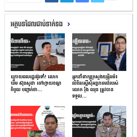
អត្ថបទដែលជាប់ទាក់ទង
ក្រោយពលរដ្ឋរអ៊ូរទាំ! លោក
អ្នកនាំពាក្យក្រសួងយុត្តិធម៌៖
ឃឹម ស៊ុនសូដា ចៅហ្វាយខណ្ឌ
លិខិតស្នើសុំអន្តរាគមន៍របស់
កំបូល បញ្ជាក់ថា…
លោក រ៉ុង ឈុន ត្រូវបាន
ទទួល…