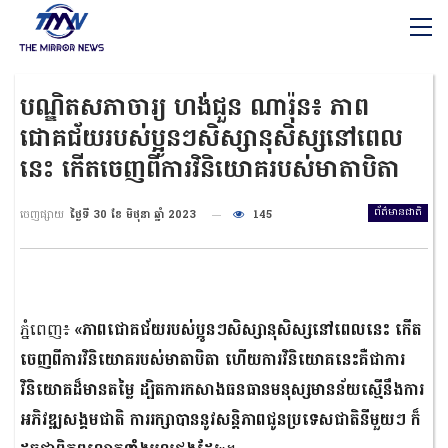
បណ្ឌិតសភាចារ្យ ហង់ជួន ណារ៉ុន៖ ភាព
ជោគជ័យរបស់ប្អូនៗសិស្សានុសិស្សនៅពេល
នេះ កើតចេញពីការវិនិយោគរបស់មាតាបិតា
ព័ត៌មានជាតិ
ចេញផ្សាយ
ថ្ងៃទី 30 ខែ មិថុនា ឆ្នាំ 2023
145
ភ្នំពេញ៖
«ភាពជោគជ័យរបស់ប្អូនៗសិស្សានុសិស្សនៅពេលនេះ កើត
ចេញពីការវិនិយោគរបស់មាតាបិតា ហើយការវិនិយោគនេះគឺជាការ
វិនិយោគដ៏មានតម្លៃ ដ្បិតការកសាងធនធានមនុស្សមានន័យស្មើនឹងការ
អភិវឌ្ឍសង្គមជាតិ ការរក្សាបាននូវសន្តិភាពជូនប្រទេសជាតិនីមួយៗ ក៏