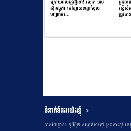
ក្រោយពលរដ្ឋរអ៊ូរទាំ! លោក ឃឹម
អ្នកនាំ
ស៊ុនសូដា ចៅហ្វាយខណ្ឌកំបូល
ស្នើសុ
បញ្ជាក់ថា…
ត្រូវ
ទំនាក់ទំនងយើងខ្ញុំ
អាស័យដ្ឋាន៖ ភូមិថ្មី២ សង្កាត់តាខ្មៅ ក្រុងតាខ្មៅ ខេត្