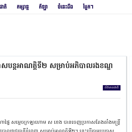
រជាតិ
កម្សាន្ត
កីឡា
ចំនេះដឹង
ប្លែកៗ
្រកាសបន្ដអាណត្តិទី២ សម្រាប់អភិបាលរងខណ្ឌ
ព័ត៌មានជាតិ
រសួងមហាផ្ទៃ សម្ដេចក្រឡាហោម ស ខេង បានចេញប្រកាសតែងតាំងមន្ដ្រី
ឋបាលរាជធានីភ្នំពេញ សម្រាប់អាណត្តិទី២។ នេះបើតាមប្រកាស