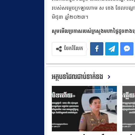
របស់សម្ដេចក្រឡាហោម ស ខេង ដែលបណ្ដ
មិថុនា ឆ្នាំ២០២៣។
សូមមើល
ប្រកាសរបស់ក្រសួងមហាផ្ទៃដូចខាងក
ចែករំលែក
អត្ថបទដែលជាប់ទាក់ទង