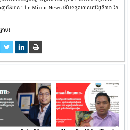
ាញព័ត៌មាន The Mirror News ទើបទទួលបាននៅថ្ងៃទី៣០ ខែ
្រោម៖