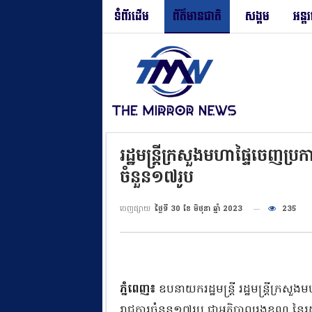
ទំព័រដើម
ព័ត៌មានជាតិ
សង្គម
អន្ត
រដ្ឋមន្ដ្រីក្រសួងមហាផ្ទៃចេញប
ចំនួន១៧រូប
ចេញផ្សាយ
ថ្ងៃទី 30 ខែ មិថុនា ឆ្នាំ 2023
235
ភ្នំពេញ៖
ឧបនាយករដ្ឋមន្ដ្រី រដ្ឋមន្ដ្រីក្
រាជការចំនួន១៧រូប ជាអភិបាលរងខណ្ឌ នៃរដ្