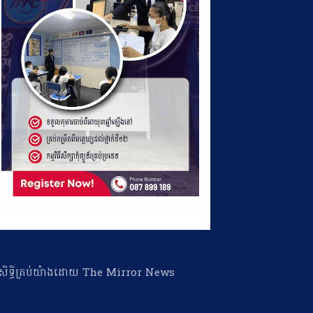
ា​សិទ្ធិ​គ្រប់​យ៉ាង​ដោយ​ The Mirror News