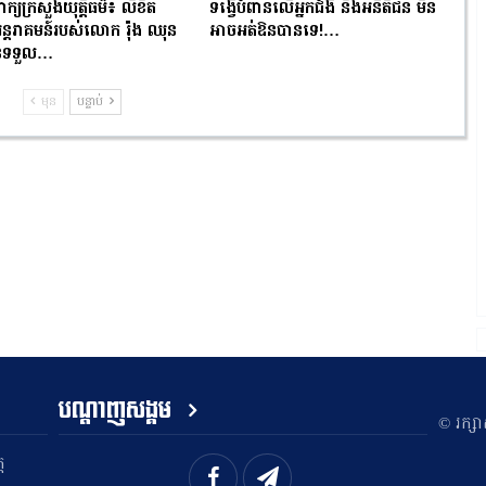
ពាក្យក្រសួងយុត្តិធម៌៖ លិខិត
ទង្វើបំពានលើអ្នកជំងឺ និងអនីតិជន មិន
ំអន្តរាគមន៍របស់លោក រ៉ុង ឈុន
អាចអត់ឱនបានទេ!…
បានទទួល…
មុន
បន្ទាប់
បណ្តាញសង្គម
​© រក្ស
ត