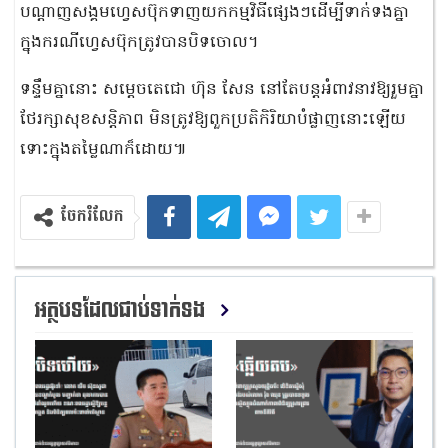
បណ្តាញសង្គមហ្វេសប៊ុកទាញយកកម្មវិធីផ្សេងៗដើម្បីទាក់ទងគ្នា
ក្នុងករណីហ្វេសប៊ុកត្រូវបានបិទចោល។
ទន្ទឹមគ្នានោះ សម្តេចតេជោ ហ៊ុន សែន នៅតែបន្តអំពាវនាវឱ្យរួមគ្នា
ថែរក្សាសុខសន្តិភាព មិនត្រូវឱ្យពួកប្រតិកិរិយាបំផ្លាញនោះឡើយ
ទោះក្នុងតម្លៃណាក៏ដោយ៕
ចែករំលែក
អត្ថបទដែលជាប់ទាក់ទង