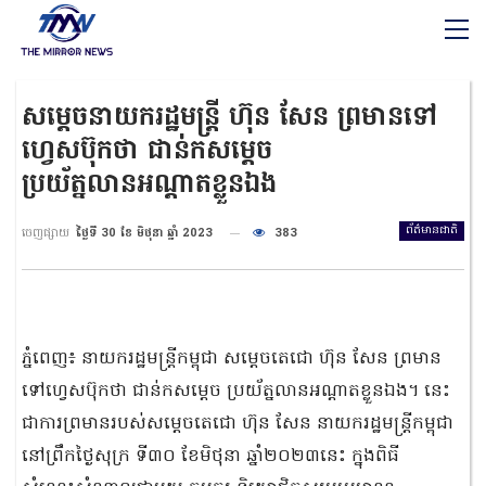
សម្តេចនាយករដ្ឋមន្ត្រី ហ៊ុន សែន ព្រមានទៅ
ហ្វេសប៊ុកថា ជាន់កសម្តេច
ប្រយ័ត្នលានអណ្តាតខ្លួនឯង
ព័ត៌មានជាតិ
ចេញផ្សាយ
ថ្ងៃទី 30 ខែ មិថុនា ឆ្នាំ 2023
383
ភ្នំពេញ៖ នាយករដ្ឋមន្ត្រីកម្ពុជា សម្តេចតេជោ ហ៊ុន សែន ព្រមាន
ទៅហ្វេសប៊ុកថា ជាន់កសម្តេច ប្រយ័ត្នលានអណ្តាតខ្លួនឯង។ នេះ
ជាការព្រមានរបស់សម្តេចតេជោ ហ៊ុន សែន នាយករដ្ឋមន្ត្រីកម្ពុជា
នៅព្រឹកថ្ងៃសុក្រ ទី៣០ ខែមិថុនា ឆ្នាំ២០២៣នេះ ក្នុងពិធី