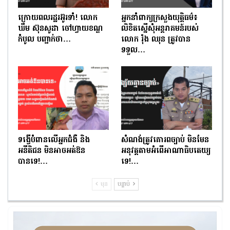
ក្រោយពលរដ្ឋរអ៊ូរទាំ! លោក
អ្នកនាំពាក្យក្រសួងយុត្តិធម៌៖
ឃឹម ស៊ុនសូដា ចៅហ្វាយខណ្ឌ
លិខិតស្នើសុំអន្តរាគមន៍របស់
កំបូល បញ្ជាក់ថា…
លោក រ៉ុង ឈុន ត្រូវបាន
ទទួល…
ទង្វើបំពានលើអ្នកជំងឺ និង
សំណង់ត្រូវគោរពច្បាប់ មិនមែន
អនីតិជន មិនអាចអត់ឱន
អនុវត្តតាមអំពើអាណាធិបតេយ្យ
បានទេ!…
ទេ!…
មុន
បន្ទាប់