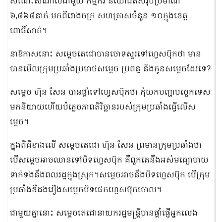
សំណេះសំណាលជាមួយ កម្មករ និយោជិតសរុបប្រមាណ
៦,៨៦៨នាក់ មកពីរោងចក្រ សហគ្រាសចំនួន ១០ក្នុងខេត្ត
ពោធិ៍សាត់។
នាឱកាសនោះ សម្តេចតេជោបានចោទសួរទៅហ្វេសប៊ុកថា មាន
បានមើលក្រុមប្រឆាំងប្រមាថសម្តេច ប្រពន្ធ និងកូនសម្តេចដែរទេ?
សម្តេច ហ៊ុន សែន បានផ្តាំទៅហ្វេសប៊ុកថា កុំយកបញ្ហាបច្ចេកទេស
មកនិយាយហើយបំភ្លេចភាពតិរិច្ឆានរបស់ក្រុមប្រឆាំងធ្វើលើស
ម្តេច។
ក្នុងពិធីខាងលើ សម្តេចតេជោ ហ៊ុន សែន ព្រមានក្រុមប្រឆាំងថា
បើសម្តេចអាចឈានទៅបិទហ្វេសប៊ុក គឺពួកគេនឹងអស់មធ្យោបាយ
ទាក់ទងនឹងពលរដ្ឋក្នុងស្រុក។សម្តេចអាចនឹងបិទហ្វេសប៊ុក បើក្រុម
ប្រឆាំងឌឺដងរឿងសម្តេចបិទផេកហ្វេសប៊ុកចោល។
ជាមួយគ្នានោះ សម្តេចតេជោនាយករដ្ឋមន្ត្រីបានផ្តាំផ្ញើអ្នកលេង