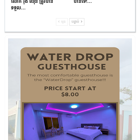
លោក រ៉ុង ឈុន ត្រូវបាន
បានទេ!…
ទទួល…
មុន
បន្ទាប់