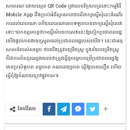
សាធារណៈដោយសេ្កន QR Code ឬវាលេខវិក្កយបត្រនោះកម្មវិធី
Mobile App នឹងប្រាប់អំពីស្ថានភាពថាតើពាក្យស្នើសុំនេះដំណើរ
ការដល់ពេលណា ហើយពេលណាអាចទទួលបានពាក្យស្នើសុំសេវា
នោះ។ឯកឧត្តមបន្តថា៖«ធ្វើម៉េចយកសេវានេះឱ្យកៀកប្រជាពលរដ្ឋ
យើងផ្តល់ភាពងាយស្រួលដល់ប្រជាពលរដ្ឋរបស់យើង។ នេះជាអនុ
សាសន៍របស់សម្តេច ថាយើងត្រូវបម្រើរាស្ត្រ ក្នុងន័យបម្រើរាស្ត្រ
គឺជាការគិតគូរឈ្វេងយល់ថាត្រូវធ្វើដូចម្តេចបម្រើប្រជាពលរដ្ឋឱ្យ
មានប្រសិទ្ធភាព តម្លាភាព គណនេយ្យភាព ធ្វើឱ្យបានលឿន ហើយ
ធ្វើកុំឱ្យចំណាយក្រៅផ្លូវការ»៕
ចែករំលែក