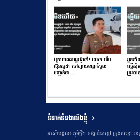
ក្រោយពលរដ្ឋរអ៊ូរទាំ! លោក ឃឹម
អ្នកនាំ
ស៊ុនសូដា ចៅហ្វាយខណ្ឌកំបូល
ស្នើសុ
បញ្ជាក់ថា…
ត្រូវ
ទំនាក់ទំនងយើងខ្ញុំ
អាស័យដ្ឋាន៖ ភូមិថ្មី២ សង្កាត់តាខ្មៅ ក្រុងតាខ្មៅ ខេត្