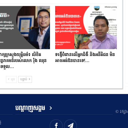
ពាក្យក្រសួងយុត្តិធម៌៖ លិខិត
ទង្វើបំពានលើអ្នកជំងឺ និងអនីតិជន មិន
ំអន្តរាគមន៍របស់លោក រ៉ុង ឈុន
អាចអត់ឱនបានទេ!…
បានទទួល…
មុន
បន្ទាប់
បណ្តាញសង្គម
​© រក្ស
ត