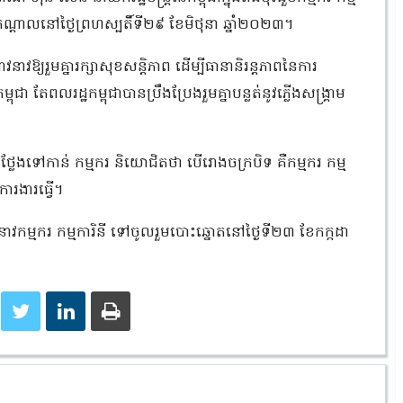
្តកណ្តាលនៅថ្ងៃព្រហស្បតិ៍ទី២៩ ខែមិថុនា ឆ្នាំ២០២៣។
ាវឱ្យរួ​មគ្នារក្សាសុខសន្តិភាព ដើម្បីធានានិរន្តភាពនៃការ
ពុជា តែពលរដ្ឋកម្ពុជាបានប្រឹងប្រែងរួមគ្នាបន្លត់នូវភ្លើងសង្គ្រាម
្លែងទៅកាន់ កម្មករ និយោជិតថា បើរោងចក្របិទ គឺកម្មករ កម្ម
ការងារធ្វើ។
វនាវកម្មករ កម្មការិនី ទៅចូលរួមបោះឆ្នោតនៅថ្ងៃទី២៣ ខែកក្កដា