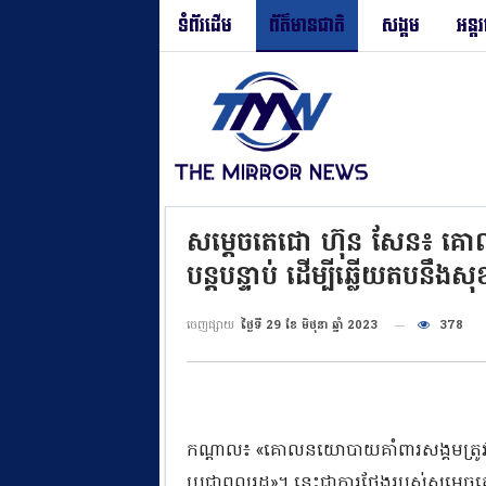
ទំព័រដើម
ព័ត៌មានជាតិ
សង្គម
អន្ត
សម្ដេចតេជោ ហ៊ុន សែន៖ គោ
បន្តបន្ទាប់ ដើម្បីឆ្លើយតបនឹង
ចេញផ្សាយ
ថ្ងៃទី 29 ខែ មិថុនា ឆ្នាំ 2023
378
កណ្ដាល៖ «គោលនយោបាយគាំពារសង្គមត្រូវបា
ប្រជាពលរដ្ឋ»។ នេះជាការថ្លែងរបស់សម្តេចតេជោ