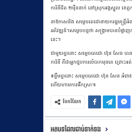
ការិនីជិត ២ម៉ឺននាក់ នៅស្រុកអង្គស្នួល ខេត
នាឱកាសនិង សម្ដេចតេជោនាយករដ្ឋមន្ត្រីអំពាវន
អភិវឌ្ឍន៍។សម្ដេចបន្តថា សង្គ្រាមបានបំផ្លាញកម្
នេះ។
ជាមួយគ្នានោះ សម្ដេចតេជោ ហ៊ុន សែន បានថ
ការិនី គឺជាអ្នកជួបការលំបាកមុនគេ ព្រោះអត់
ទន្ទឹមគ្នានោះ សម្តេ​ចតេជោ ហ៊ុន សែន អំពា
ហើយហាមការផឹកស្រា៕
ចែករំលែក
អត្ថបទដែលជាប់ទាក់ទង