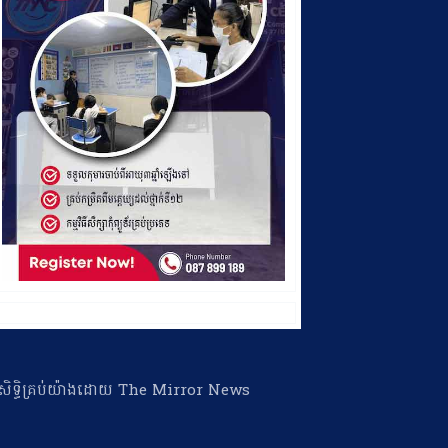
ា​សិទ្ធិ​គ្រប់​យ៉ាង​ដោយ​ The Mirror News