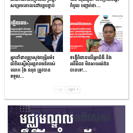
សម្រេចគោលដៅបន្តបន្ទាប់
កំបូល បញ្ជាក់ថា…
អ្នកនាំពាក្យក្រសួងយុត្តិធម៌៖
ទង្វើបំពានលើអ្នកជំងឺ និង
លិខិតស្នើសុំអន្តរាគមន៍របស់
អនីតិជន មិនអាចអត់ឱន
លោក រ៉ុង ឈុន ត្រូវបាន
បានទេ!…
ទទួល…
មុន
បន្ទាប់