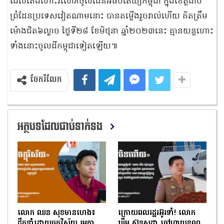
ដែលតែងហោះរំលោភចូលដែនអធិបតេយ្យកម្ពុជា ក្នុងខេត្តជាប់
ព្រំដែនប្រទេសវៀតណាមនោះ បានតម្លើងរួចរាល់ហើយ គិតត្រឹម
ម៉ោងជិត៦ល្ងាច ថ្ងៃទី២៨ ខែមិថុនា ឆ្នាំ២០២៣នេះ គ្មានយន្ដហោះ
ទាំងនោះចូលដីកម្ពុជាទៀតឡើយ៕
ចែករំលែក
អត្ថបទដែលជាប់ទាក់ទង
លោក ឈន សុខមានហេង៖
ក្រោយពលរដ្ឋរអ៊ូរទាំ! លោក
ដឹកនាំដោយចក្ខុវិស័យ រួមគ្នា
ឃឹម ស៊ុនសូដា ចៅហ្វាយខណ្ឌ