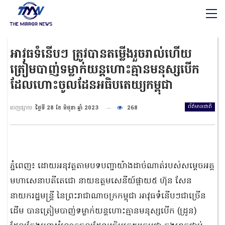
អាវុធទំនើបៗ ត្រូវបានតម្លើងរួចរាល់ហើយ
ត្រៀមបាញ់ទម្លាក់យន្ដហោះគ្មានមនុស្សបើក
ដែលហោះចូលដែនអធិបតេយ្យកម្ពុជា
ព័ត៌មានជាតិ
ចេញផ្សាយ
ថ្ងៃទី 28 ខែ មិថុនា ឆ្នាំ 2023
268
ភ្នំពេញ៖ ដោយអនុវត្តតាមបទបញ្ជាយ៉ាងដាច់ណាត់របស់សម្ដេចអគ្គ
មហាសេនាបតីតេជោ នាយឧត្តមសេនីយ៍ផ្កាយ៥ ហ៊ុន សែន
នាយករដ្ឋមន្ដ្រី នៃព្រះរាជាណាចក្រកម្ពុជា អាវុធទំនើបៗជាច្រើន
ដើម បានត្រៀមបាញ់ទម្លាក់យន្ដហោះគ្មានមនុស្សបើក (ដ្រូន)