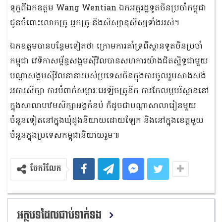
ទុក្ខពីឯកឧត្តម Wang Wentian ឯកអគ្គរដ្ឋទូតចិនប្រចាំកម្ពុជា
ជូនចំពោះលោកគ្រូ អ្នកគ្រូ និងសិស្សានុសិស្សទាំងអស់។
ឯកឧត្តមបានបន្ថែមទៀតថា ក្រោមការគាំទ្រពីស្ថានទូតចិនប្រចាំ
កម្ពុជា វេទិកាសម្ព័ន្ធសង្គមស៊ីវិលបានសហការយ៉ាងជិតស្និទ្ធជាមួយ
បណ្តាសង្គមស៊ីវិលនានារបស់ប្រទេសចិនក្នុងការចូលរួមសាងសង់
អគារសិក្សា ការបំពាក់សម្ភារៈអេឡិចត្រូនិក ការកែលម្អបរិស្ថាននៅ
ក្នុងសាលាបឋមសិក្សាអង្គកំនប់ ក៏ដូចជាបណ្តាសាលារៀនមួយ
ចំនួនទៀតនៅក្នុងឃុំដូងនិយាយដោយឡែក និងនៅក្នុងខេត្តមួយ
ចំនួនក្នុងប្រទេសកម្ពុជានិយាយរួម៕
ចែករំលែក
អត្ថបទដែលជាប់ទាក់ទង