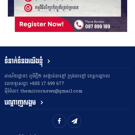
ទំនាក់ទំនងយើងខ្ញុំ
អាស័យដ្ឋាន៖ ភូមិថ្មី២ សង្កាត់តាខ្មៅ ក្រុងតាខ្មៅ ខេត្តកណ្តាល
លេខទូរសព្ទ៖ +855 17 699 677
អុីម៉ែល៖ themirrornews@gmail.com
បណ្តាញសង្គម