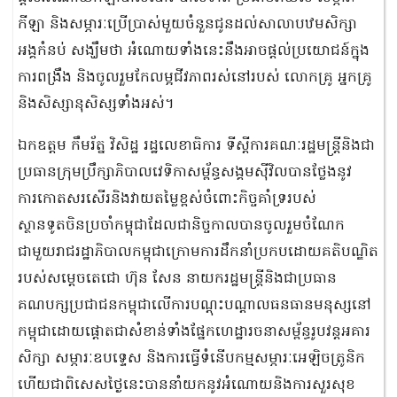
កីឡា និងសម្ភារៈប្រើប្រាស់មួយចំនួនជូនដល់សាលាបឋមសិក្សា
អង្គកំនប់ សង្ឃឹមថា អំណោយទាំងនេះនឹងអាចផ្តល់ប្រយោជន៍ក្នុង
ការពង្រឹង និងចូលរួមកែលម្អជីវភាពរស់នៅរបស់ លោកគ្រូ អ្នកគ្រូ
និងសិស្សានុសិស្សទាំងអស់។
ឯកឧត្តម កឹមរ័ត្ន វិសិដ្ឋ រដ្ឋលេខាធិការ ទីស្តីការគណៈរដ្ឋមន្ត្រីនិងជា
ប្រធានក្រុមប្រឹក្សាភិបាលវេទិកាសម្ព័ន្ធសង្គមស៊ីវិលបានថ្លែងនូវ
ការកោតសរសើរនិងវាយតម្លៃខ្ពស់ចំពោះកិច្ចគាំទ្ររបស់
ស្ថានទូតចិនប្រចាំកម្ពុជាដែលជានិច្ចកាលបានចូលរួមចំណែក
ជាមួយរាជរដ្ឋាភិបាលកម្ពុជាក្រោមការដឹកនាំប្រកបដោយគតិបណ្ឌិត
របស់សម្តេចតេជោ ហ៊ុន សែន នាយករដ្ឋមន្ត្រីនិងជាប្រធាន
គណបក្សប្រជាជនកម្ពុជាលើការបណ្តុះបណ្តាលធនធានមនុស្សនៅ
កម្ពុជាដោយផ្តោតជាសំខាន់ទាំងផ្នែកហេដ្ឋារចនាសម្ព័ន្ធរូបវន្តអគារ
សិក្សា សម្ភារៈឧបទ្ទេស និងការធ្វើទំនើបកម្មសម្ភារៈអេឡិចត្រូនិក
ហើយជាពិសេសថ្ងៃនេះបាននាំយកនូវអំណោយនិងការសួរសុខ