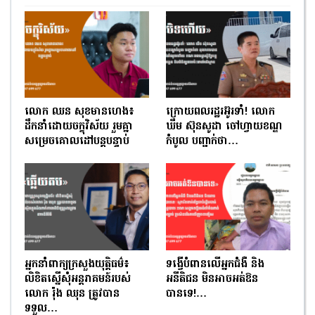
លោក ឈន សុខមានហេង៖
ក្រោយពលរដ្ឋរអ៊ូរទាំ! លោក
ដឹកនាំដោយចក្ខុវិស័យ រួមគ្នា
ឃឹម ស៊ុនសូដា ចៅហ្វាយខណ្ឌ
សម្រេចគោលដៅបន្តបន្ទាប់
កំបូល បញ្ជាក់ថា…
អ្នកនាំពាក្យក្រសួងយុត្តិធម៌៖
ទង្វើបំពានលើអ្នកជំងឺ និង
លិខិតស្នើសុំអន្តរាគមន៍របស់
អនីតិជន មិនអាចអត់ឱន
លោក រ៉ុង ឈុន ត្រូវបាន
បានទេ!…
ទទួល…