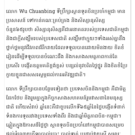
លោក Wu Chuanbing ទីប្រឹក្សាស្ថានទូតចិនប្រចាំកម្ពុជា មាន
ប្រសាសន៍ ទៅកាន់គណៈគ្រប់គ្រង និងសិស្សានុសិស្ស
ចំនួន៦៥រូបថា សិស្សានុសិស្សគឺជាអនាគតរបស់ប្រទេសជាតិកម្ពុជា
និងជាក្តីសង្ឃឹមរបស់ប្រទេសជាតិ សង្ឃឹមថាក្មួយៗទាំងអស់គ្នានឹង
ថ្នាក់ថ្នមនូវជីវភាពដ៏រីករាយដែលទទួលបានដោយមិនងាយ ខិតខំ
រៀនដើម្បីទទួលបានចំណេះដឹង និងកសាងសមត្ថភាពកាន់តែ
ប្រសើរ បង្កើតឧត្តមគតិខ្ពង់ខ្ពស់ បន្សល់នូវចរិតថ្លៃថ្នូរ និងខិតខំប្រែ
ក្លាយខ្លួនជាសសរស្តម្ភដល់ការអភិវឌ្ឍជាតិ។
លោក ទីប្រឹក្សាបានបន្ថែមទៀតថា ប្រទេសចិននិងកម្ពុជា គឺជាមិត្ត
ដែកថែប និងរួមគ្នាក្នុងកិច្ចកសាងសហគមន៍រួមវាសនានៃមនុស្ស
ជាតិ ហើយសំរាប់ ឆ្នាំនេះគឺជាខួបលើកទី៦៥ឆ្នាំនៃថ្ងៃបង្កើតទំនាក់
ទំនងការទូតរវាងប្រទេសទាំងពីរ និងជាឆ្នាំមិត្តភាពចិន-កម្ពុជា។
ឆ្លៀតក្នុងឱកាសដ៏ថ្លៃថ្លា ស្ថានទូតចិនប្រចាំនៅកម្ពុជាបានសម្រេច
ផ្តល់អំណោយកីឡាបាល់បោះ បាល់ទាត់ ប្រដាប់វាយសី សម្ភារៈ