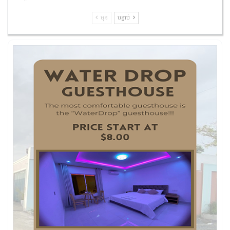
មុន
បន្ទាប់