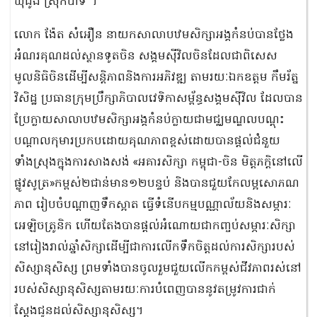
ឃុំដូង ស្រុកបាទី ។
លោក ង៉ែត សំអឿន នាយកសាលាបឋមសិក្សាអង្គកំនប់បានថ្លែង
អំណរគុណដល់ស្ថានទូតចិន សង្គមស៊ីវិលចិនដែលជាពិសេស
មូលនិធិចិនដើម្បីសន្តិភាពនិងការអភិវឌ្ឍ តាមរយៈឯកឧត្តម កឹមរ័ត្ន
វិសិដ្ឋ ប្រធានក្រុមប្រឹក្សាភិបាលវេទិកាសម្ព័ន្ធសង្គមស៊ីវិល ដែលបាន
ប្រែក្លាយសាលាបឋមសិក្សាអង្គកំនប់ក្លាយជាមជ្ឈមណ្ឌលបណ្តុះ
បណ្តាលកុមារប្រកបដោយគុណភាពខ្ពស់ដោយបានផ្តល់ជំនួយ
ទាំងស្រុងក្នុងការសាងសង់ «អគារសិក្សា កម្ពុជា-ចិន មិត្តភក្តិនៅលើ
ផ្លូវសូត្រ»កម្ពស់២ជាន់មាន១២បន្ទប់ និងបានជួយកែលម្អសោភណ
ភាព រៀបចំបណ្តាញទឹកស្អាត ធ្វើទំនើបកម្មបណ្ណាល័យនិងសម្ភារៈ
អេឡិចត្រូនិក ហើយតែងបានផ្តល់អំណោយជាកញ្ចប់សម្ភារៈសិក្សា
នៅរៀងរាល់ឆ្នាំសិក្សាដើម្បីជាការលើកទឹកចិត្តដល់ការសិក្សារបស់
សិស្សានុសិស្ស ព្រមទាំងបានចូលរួមជួយលើកកម្ពស់ជីវភាពរស់នៅ
របស់សិស្សានុសិស្សតាមរយៈការបំពេញបាននូវតម្រូវការជាក់
ស្តែងជូនដល់សិស្សានុសិស្ស។