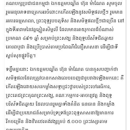
គណបក្សប្រជាជនកម្ពុជា ឯកឧត្តមបណ្ឌិត ហ៊ុន ម៉ាណែត សូមចូល
រួមអនុមោទនាត្រេកអរចំពោះកកើតឡើងនូវសមិទ្ធផលថ្មីៗ រួមមាន
អគារធម្មសាលា, ព្រះពុទ្ធរូបចតុទិស និងសមិទ្ធផលថ្មីៗជាច្រើន នៅ
ក្នុងទីអារាមនៃវត្តភ្នៀតសិម្ពលី ដែលមានអាយុកាលដ៏ចំណាស់
ប្រមាណ ៤៩១ ឆ្នាំ សម្រាប់ព្រះសង្ឃ និងពុទ្ធបរិស័ទជិតឆ្ងាយ
គោរពបូជា និងប្រើប្រាស់តាមប្រពៃណីជំនឿសាសនា ដើម្បីជាទី
ស្ងប់សុខផ្លូវចិត្ត។
ទន្ទឹមគ្នានោះ ឯកឧត្តមបណ្ឌិត ហ៊ុន ម៉ាណែត បានគូសបញ្ជាក់ថា
សមិទ្ធផលដែលត្រូវបានកសាងលេចចេញជារូបរាងឡើងមកនេះ គឺ
កើតឡើងដោយសារកម្លាំងសទ្ធាជ្រះថ្លារបស់ព្រះចៅអធិការ,
ព្រះតេជព្រះគុណព្រះសង្ឃ, គណៈកម្មការ-អាចារ្យវត្ត និងពុទ្ធ
បរិស័ទជិតឆ្ងាយ ដែលបានរួមគ្នាទាំងគំនិត ធនធាន និងកម្លាំង
ដើម្បីជាប្រយោជន៍សម្រាប់ទ្រទ្រង់ព្រះពុទ្ធសាសនាឱ្យមានការ
រីកចម្រើន និងឋិតថេរគង់វង្សគ្រប់ ៥.០០០ ព្រះវស្សាតាម