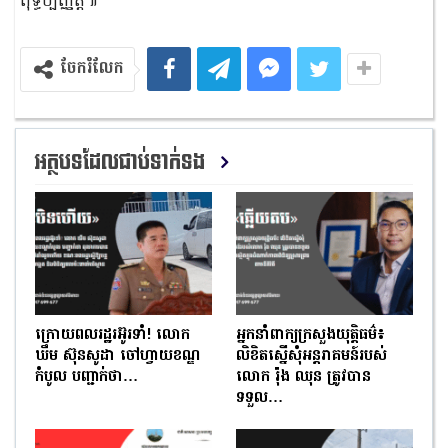
ពុទ្ធប្បញ្ញត្តិ៕
ចែករំលែក
អត្ថបទដែលជាប់ទាក់ទង
ក្រោយពលរដ្ឋរអ៊ូរទាំ! លោក
អ្នកនាំពាក្យក្រសួងយុត្តិធម៌៖
ឃឹម ស៊ុនសូដា ចៅហ្វាយខណ្ឌ
លិខិតស្នើសុំអន្តរាគមន៍របស់
កំបូល បញ្ជាក់ថា…
លោក រ៉ុង ឈុន ត្រូវបាន
ទទួល…