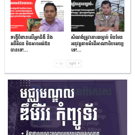
ទង្វើបំពានលើអ្នកជំងឺ និង
សំណង់ត្រូវគោរពច្បាប់ មិនមែន
អនីតិជន មិនអាចអត់ឱន
អនុវត្តតាមអំពើអាណាធិបតេយ្យ
បានទេ!…
ទេ!…
មុន
បន្ទាប់