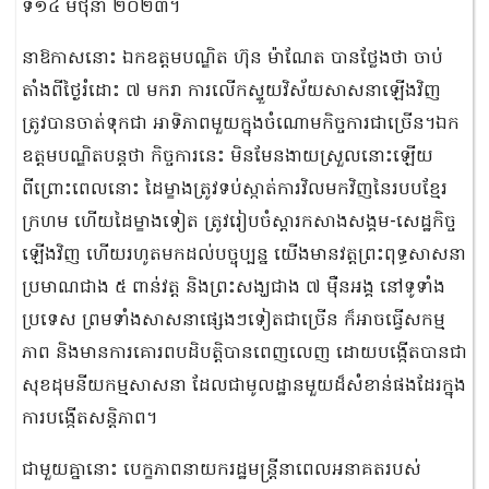
ទី១៤ មិថុនា ២០២៣។
នាឱកាសនោះ ឯកឧត្តមបណ្ឌិត ហ៊ុន ម៉ាណែត បានថ្លែងថា ចាប់
តាំងពីថ្ងៃរំដោះ ៧ មករា ការលើកស្ទួយវិស័យសាសនាឡើងវិញ
ត្រូវបានចាត់ទុកជា អាទិភាពមួយក្នុងចំណោមកិច្ចការជាច្រើន។ឯក
ឧត្តមបណ្ឌិតបន្តថា កិច្ចការនេះ មិនមែនងាយស្រួលនោះឡើយ
ពីព្រោះពេលនោះ ដៃម្ខាងត្រូវទប់ស្កាត់ការវិលមកវិញនៃរបបខ្មែរ
ក្រហម ហើយដៃម្ខាងទៀត ត្រូវរៀបចំស្តារកសាងសង្គម-សេដ្ឋកិច្ច
ឡើងវិញ ហើយរហូតមកដល់បច្ចុប្បន្ន យើងមានវត្តព្រះពុទ្ធសាសនា
ប្រមាណជាង ៥ ពាន់វត្ត និងព្រះសង្ឃជាង ៧ ម៉ឺនអង្គ នៅទូទាំង
ប្រទេស ព្រមទាំងសាសនាផ្សេងៗទៀតជាច្រើន ក៏អាចធ្វើសកម្ម
ភាព និងមានការគោរពបដិបត្តិបានពេញលេញ ដោយបង្កើតបានជា
សុខដុមនីយកម្មសាសនា ដែលជាមូលដ្ឋានមួយដ៏សំខាន់ផងដែរក្នុង
ការបង្កើតសន្តិភាព។
ជាមួយគ្នានោះ បេក្ខភាពនាយករដ្ឋមន្ត្រីនាពេលអនាគតរបស់