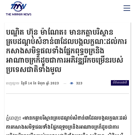
បណ្ឌិត ហ៊ុន ម៉ាណែត៖ មានកត្តាបរិស្ថាន
គ្របដណ្តប់សំខាន់៣ដែលបង្កលក្ខណៈដល់ការ
កសាងសមិទ្ធផលទាំងផ្នែកពុទ្ធចក្រនិង
អាណាចក្រក៏ដូចជាការអភិវឌ្ឍរីកចម្រើនរបស់
ប្រទេសជាតិទាំងមូល
ព័ត៌មានជាតិ
ចេញផ្សាយ
ថ្ងៃទី 14 ខែ មិថុនា ឆ្នាំ 2023
323
ភ្នំពេញ៖
«មានកត្តាបរិស្ថានគ្របដណ្តប់សំខាន់៣ដែលបង្កលក្ខណៈដល់
ការកសាងសមិទ្ធផលទាំងផ្នែកពុទ្ធចក្រនិងអាណាចក្រក៏ដូចជាការ