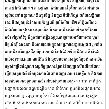
អភិវឌ្ឍរីកចម្រើនរបស់ប្រទេសជាតិទាំងមូលគឺ៖ សន្តិភាព, សិទ្ធិសេរី
ភាព និងជីវភាព។ ទី១.សន្តិភាព គឺជាគុណតម្លៃនៃការរស់នៅដោយ
ស្ងប់សុខទាំងផ្លូវកាយ និងផ្លូវចិត្ត និងគ្មានអំពើហិង្សា ហើយសន្តិភាព
នេះ គឺជាមូលគ្រឹះនៃការអភិវឌ្ឍលើគ្រប់វិស័យ។ទី២.សិទ្ធិសេរីភាព
គឺជាអំណាចក្នុងការសម្រេចចិត្ត និងការជ្រើសរើសទាំងក្នុងជីវភាព
រស់នៅប្រចាំថ្ងៃ ក៏ដូចជាការរៀនសូត្រ,ការប្រកបអាជីពការងារ ឬធុរ
កិច្ច,ជំនឿសាសនា និងការចូលរួមក្នុងសកម្មភាពសង្គមផ្សេងៗ រួមទាំង
ការជ្រើសរើសអ្នកដឹកនាំប្រទេសជាតិផងដែរ។ទី៣.ជីវភាព គឺសំដៅ
ដល់សុខភាព,គុណភាពជីវិត និងសុខុមាលភាពសង្គមក៏ដូចជាការលើក
កម្ពស់កម្រិតចំណូលសេដ្ឋកិច្ចគ្រួសារឱ្យកាន់តែល្អប្រសើរហើយដែល
ធ្វើឱ្យសង្គមជាតិទាំងមូលកាន់តែពោរពេញដោយសេចក្តីសុខ និងភាព
សុខដុមរមនាសម្រាប់ការរស់នៅរបស់ប្រជាពលរដ្ឋ»
។ នេះជាការថ្លែង
បញ្ជាក់របស់ឯកឧត្ដមបណ្ឌិត ហ៊ុន ម៉ាណែត ក្នុងពិធីសម្ពោធអគារ
ធម្មសាលា ព្រះពុទ្ធរូបចតុទិស និងសមិទ្ធផលនានា នៅវត្តភ្នៀត
សិម្ពលី ស្ថិតក្នុងសង្កាត់ស្នោរ ខណ្ឌកំបូល រាជធានីភ្នំពេញនៅថ្ងៃពុធ