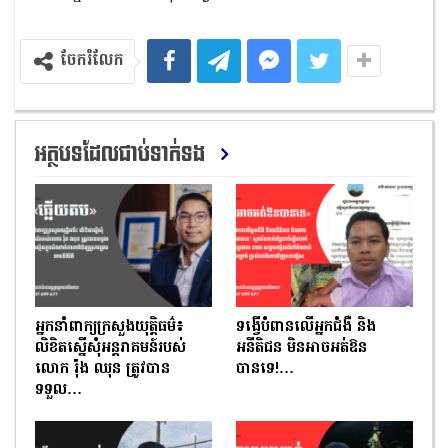
ចែករំលែក
អត្ថបទដែលជាប់ទាក់ទង
អ្នកនាំពាក្យក្រសួងយុត្តិធម៌៖
ទង្វើបំពានលើអ្នកជំងឺ និង
លិខិតស្នើសុំអន្តរាគមន៍របស់
អនីតិជន មិនអាចអត់ឱន
លោក រ៉ុង ឈុន ត្រូវបាន
បានទេ!…
ទទួល…