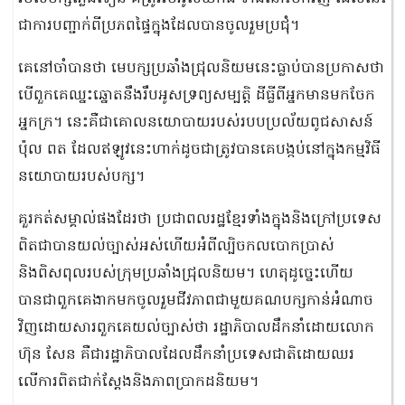
ជាការបញ្ជាក់ពីប្រភពផ្ទៃក្នុងដែលបានចូលរួមប្រជុំ។
គេនៅចាំបានថា មេបក្សប្រឆាំងជ្រុលនិយមនេះធ្លាប់បានប្រកាសថា
បើពួកគេឈ្នះឆ្នោតនឹងរឹបអូសទ្រព្យសម្បត្តិ ដីធ្លីពីអ្នកមានមកចែក
អ្នកក្រ។ នេះគឺជាគោលនយោបាយរបស់របបប្រល័យពូជសាសន៍
ប៉ុល ពត ដែលឥឡូវនេះហាក់ដូចជាត្រូវបានគេបង្កប់នៅក្នុងកម្មវិធី
នយោបាយរបស់បក្ស។
គួរកត់សម្គាល់ផងដែរថា ប្រជាពលរដ្ឋខ្មែរទាំងក្នុងនិងក្រៅប្រទេស
ពិតជាបានយល់ច្បាស់អស់ហើយអំពីល្បិចកលបោកប្រាស់
និងពិសពុលរបស់ក្រុមប្រឆាំងជ្រុលនិយម។ ហេតុដូច្នេះហើយ
បានជាពួកគេងាកមកចូលរួមជីវភាពជាមួយគណបក្សកាន់អំណាច
វិញដោយសារពួកគេយល់ច្បាស់ថា រដ្ឋាភិបាលដឹកនាំដោយលោក
ហ៊ុន សែន គឺជារដ្ឋាភិបាលដែលដឹកនាំប្រទេសជាតិដោយឈរ
លើការពិតជាក់ស្តែងនិងភាពប្រាកដនិយម។