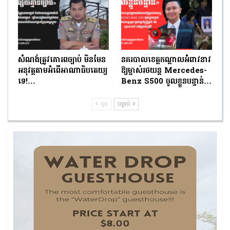
សំណង់ត្រូវគោរពច្បាប់ មិនមែន
នគរបាលខេត្តកណ្តាលអំពាវនាវ
អនុវត្តតាមអំពើអាណាធិបតេយ្យ
ឱ្យម្ចាស់រថយន្ត Mercedes-
ទេ!…
Benz S500 ចូលខ្លួនបន្ទាន់…
មុន
បន្ទាប់