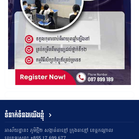
ទំនាក់ទំនងយើងខ្ញុំ
អាស័យដ្ឋាន៖ ភូមិថ្មី២ សង្កាត់តាខ្មៅ ក្រុងតាខ្មៅ ខេត្តកណ្តាល
លេខទូរសព្ទ៖ +855 17 699 677