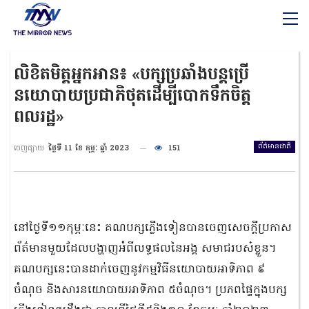
លិខិតមិត្តអ្នកអាន៖ «បក្សប្រឆាំងបន្តប្រើ
នយោបាយប្រជាភិថុតដើម្បីបោកទឹកចិត្ត
ពលរដ្ឋ»
ព័ត៌មានជាតិ
ចេញផ្សាយ
ថ្ងៃទី 11 ខែ កុម្ភៈ ឆ្នាំ 2023
151
នៅថ្ងៃទី១១កុម្ភៈនេះ គណបក្សភ្លើងទៀនបានចេញសេចក្តីប្រកាស
ព័ត៌មានមួយដែលបង្ហាញអំពីលទ្ធផលនៃអង្គ សមាជរបស៎ខ្លួន។
គណបក្សនេះបានដាក់ចេញនូវកម្មវិធីនយោបាយអាទិភាព ៩
ចំណុច និងសារនយោបាយអាទិភាព ៥ចំណុច។ ប្រភពផ្ទៃក្នុងបក្ស