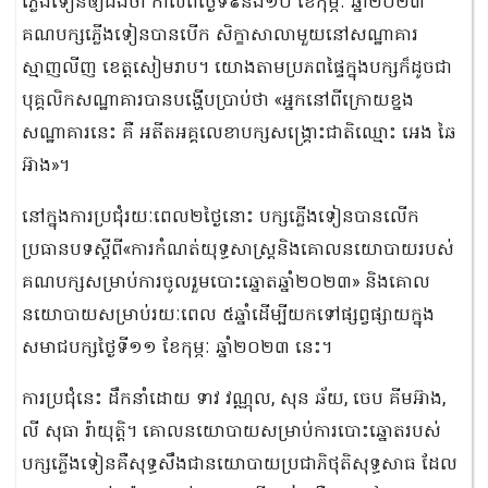
ភ្លើងទៀនឲ្យដឹងថា កាលពីថ្ងៃទី៩និង១០ ខែកុម្ភៈ ឆ្នាំ២០២៣
គណបក្សភ្លើងទៀនបានបើក សិក្ខាសាលាមួយនៅសណ្ឋាគារ
ស្មាញលីញ ខេត្តសៀមរាប។ យោងតាមប្រភពផ្ទៃក្នុងបក្សក៏ដូចជា
បុគ្គលិកសណ្ឋាគារបានបង្ហើបប្រាប់ថា «អ្នកនៅពីក្រោយខ្នង
សណ្ឋាគារនេះ គឺ អតីតអគ្គលេខាបក្សសង្គ្រោះជាតិឈ្មោះ អេង ឆៃ
អ៊ាង»។
នៅក្នុងការប្រជុំរយៈពេល២ថ្ងៃនោះ បក្សភ្លើងទៀនបានលើក
ប្រធានបទស្តីពី«ការកំណត់យុទ្ធសាស្ត្រនិងគោលនយោបាយរបស់
គណបក្សសម្រាប់ការចូលរួមបោះឆ្នោតឆ្នាំ២០២៣» និងគោល
នយោបាយសម្រាប់រយៈពេល ៥ឆ្នាំដើម្បីយកទៅផ្សព្វផ្សាយក្នុង
សមាជបក្សថ្ងៃទី១១ ខែកុម្ភៈ ឆ្នាំ២០២៣ នេះ។
ការប្រជុំនេះ ដឹកនាំដោយ ទាវ វណ្ណុល, សុន ឆ័យ, ចេប គីមអ៊ាង,
លី សុធា រ៉ាយុត្តិ។ គោលនយោបាយសម្រាប់ការបោះឆ្នោតរបស់
បក្សភ្លើងទៀនគឺសុទ្ធសឹងជានយោបាយប្រជាភិថុតិសុទ្ធសាធ ដែល