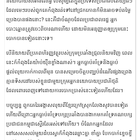
នយោបាយសំអាងលើអ្វី បើសូម្បីតែក្នុងប្រទេសប្រជាធិបតេយ្យធំៗ
ដែលមេៗរបស់ពួកគេកំពុងរត់ទៅនៅជ្រកកោនក៏មិនអាចទប់តម្លៃ
ប្រេងបានផងនោះ? នេះគឺជាចំណុចដែលប្រជាពលរដ្ឋ អ្នក
បោះឆ្នោតត្រូវចេះពិចារណាហើយ ដោយមិនអនុញ្ញាតឲ្យក្រុមនេះ
បោកបានទៀតនោះទេ។
បើនិយាយពីប្រភពហិរញ្ញវត្ថុរបស់ក្រុមប្រឆាំងជ្រុលនិយមវិញ ពេល
នេះក៍កំពុងតែយ៉ាប់យ៉ឺនខ្លាំងណាស់។ អ្នកធ្លាប់គាំទ្រនិងធ្លាប់
ផ្តល់លុយកាក់កាលពីមុន បានសម្រេចចិត្តបញ្ឈប់ដំណើរផ្សងព្រេង
គ្មានទិសដៅរបស់ខ្លួនជាមួយក្រុមអ្នកនយោបាយប្រជាភិថុតិ
ដែលពោរពេញទៅដោយការបោកប្រាស់នេះទៀតហើយដែរ។
បច្ចុប្បន្ន ពួកគេរៃអង្គាសលុយពីខ្មែរក្រៅស្រុកលែងសូវបានទៀត
ហើយពីព្រោះអ្នកធ្លាប់គាំទ្របក្សប្រឆាំងបានងាកមកគាំទ្រគណបក្ស
ប្រជាជនកម្ពុជាស្ទើរតែអស់ទៅហើយ។ ចំណែកអ្នកដែល
នៅសេសសល់មួយដំបរស្វាក៏កំពុងឈ្លោះគ្នា ខាំគ្នា បែកបាក់ខ្ទេចខ្ទី