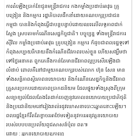
ការតំឡើងប្រាក់ខែជូនមន្ត្រីរាជការ កងកម្លាំងប្រដាប់អាវុធ គ្រូ
បង្រៀន និងកម្មករ រដ្ឋាភិបាលដឹកនាំដោយគណបក្សប្រជាជន
កម្ពុជា បាននិងកំពុងធ្វើជាបន្តបន្ទាប់ដោយឈរលើលទ្ធភាពជាក់
ស្តែង ស្របតាមកំណើនសេដ្ឋកិច្ចជាតិ។ បច្ចុប្បន្ន ទាំងមន្ត្រីរាជការ
ស៊ីវិល កម្លាំងប្រដាប់អាវុធ គ្រូបង្រៀន កម្មករ ក៏ដូចជាពលរដ្ឋទូទៅ
កំពុងសប្បាយរីករាយនឹងកំណើនជីវភាពរបស់ខ្លួន ហើយសង្ឃឹមថា
ទៅថ្ងៃអនាគត ពួកគេនឹងកាន់តែមានជីវភាពល្អប្រសើរឡើងជា
លំដាប់ ពោលគឺនៅជាមួយគណបក្សរបស់លោក ហ៊ុន សែន មាន
ទាំងសន្តិភាពស្ថិរភាពនយោបាយ និងកំណើនសេដ្ឋកិច្ចនិងជីវភាព
គ្រួសារប្រកបដោយភាពប្រាកដនិយម ដែលផ្ទុយទាំងស្រុងពីក្រុម
សន្យាខ្យល់ដែលតែងតែដាក់ចេញនូវគោលនយោបាយប្រជាភិថុតិ
និងប្រជោនិយមនៅរៀងរាល់រដូវឃោសនាបោះឆ្នោតនោះឡើយ។
ពលរដ្ឋខ្មែរក៏រឹតតែខ្លាចរអាថែមទៀតនូវការអនុវត្តនយោបាយ
របស់របបបនប្រល័យពូជសាសន៍ប៉ុល ពត៕
ដោយ : អ្នកនយោបាយតុកាហ្វេ