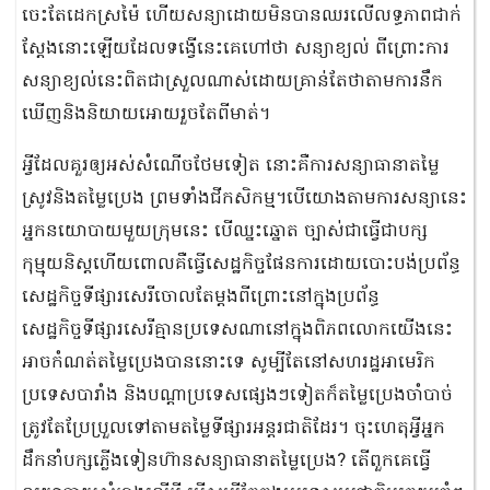
ចេះតែដេកស្រម៉ៃ ហើយសន្យាដោយមិនបានឈរលើលទ្ធភាពជាក់
ស្តែងនោះឡើយដែលទង្វើនេះគេហៅថា សន្យាខ្យល់ ពីព្រោះការ
សន្យាខ្យល់នេះពិតជាស្រួលណាស់ដោយគ្រាន់តែថាតាមការនឹក
ឃើញនិងនិយាយអោយរួចតែពីមាត់។
អ្វីដែលគួរឲ្យអស់សំណើចថែមទៀត នោះគឺការសន្យាធានាតម្លៃ
ស្រូវនិងតម្លៃប្រេង ព្រមទាំងជីកសិកម្ម។បើយោងតាមការសន្យានេះ
អ្នកនយោបាយមួយក្រុមនេះ បើឈ្នះឆ្នោត ច្បាស់ជាធ្វើជាបក្ស
កុម្មុយនិស្តហើយពោលគឺធ្វើសេដ្ឋកិច្ចផែនការដោយបោះបង់ប្រព័ន្ធ
សេដ្ឋកិច្ចទីផ្សារសេរីចោលតែម្តងពីព្រោះនៅក្នុងប្រព័ន្ធ
សេដ្ឋកិច្ចទីផ្សារសេរីគ្មានប្រទេសណានៅក្នុងពិភពលោកយើងនេះ
អាចកំណត់តម្លៃប្រេងបាននោះទេ សូម្បីតែនៅសហរដ្ឋអាមេរិក
ប្រទេសបារាំង និងបណ្តាប្រទេសផ្សេងៗទៀតក៏តម្លៃប្រេងចាំបាច់
ត្រូវតែប្រែប្រួលទៅតាមតម្លៃទីផ្សារអន្តរជាតិដែរ។ ចុះហេតុអ្វីអ្នក
ដឹកនាំបក្សភ្លើងទៀនហ៊ានសន្យាធានាតម្លៃប្រេង? តើពួកគេធ្វើ