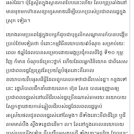
អស់ដែរ។ ប៉ុន្តែស្ថិតក្នុងស្ថានភាពបែបនេះហើយ តែបក្សប្រឆាំងនៅ
មានមុខមកហ៊ានសន្យាហួសមាឌដើម្បីបោកប្រាស់ប្រជាពលរដ្ឋក្នុង
ស្រុក ទៀត។
យោងតាមប្រភពផ្ទៃក្នុងបក្សក៏ដូចជាបុគ្គលិកសណ្ឋាគារក៍បានបង្ហើប
ប្រាប់ថែមទៀតថា ចំពោះកម្មវិធីនយោបាយ៩ចំណុច សម្រាប់រយៈ
ពេល ៥ឆ្នាំដែលបានសម្រេចដោយអង្គប្រជុំកាលពីថ្ងៃ ទី១០ កុម្ភៈ
វិញ ក៏មាន ចំណុចដ៍គ្រោះថ្នាក់ ហើយដែលអ្នកវិនិយោគ ជាពិសេស
ប្រជាពលរដ្ឋខ្មែរត្រូវតែប្រយ័ត្នបំផុតនោះគឺគោល
នយោបាយរឹបអូសដីធ្លីដែលពួកគេចោទថាជាដីរបស់រដ្ឋ។ កន្លងទៅ
នេះ រដ្ឋាភិបាលដឹកនាំដោយលោក ហ៊ុន សែន បានអនុញ្ញាតឲ្យ
ប្រជាពលរដ្ឋរស់នៅលើដីរបស់រដ្ឋច្រើនណាស់តាមរយៈនយោបាយ
ស្បែកខ្លាដោយកាត់ឆ្វៀលដីរបស់រដ្ឋដែលពលរដ្ឋធ្លាប់
អាស្រ័យផលជូនពលរដ្ឋរស់នៅតែម្តង។ ដីទាំងនោះគឺជាដីព្រៃ ឬដី
តាមមាត់បឹង ស្ទឹងទន្លេជាដើម។ ល។ តែនៅក្នុងគោលនយោបាយ
របស់បក្សភ្លើងទៀន គឺត្រូវរឹបអូសយកដី ទាំងនោះមកវិញ ដែលនេះ