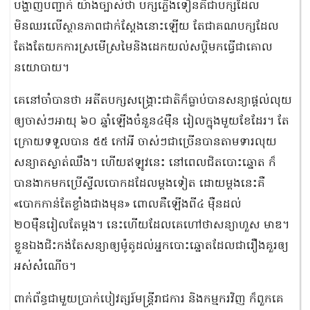
បង្ហាញបញ្ជាក់ យ៉ាងច្បាស់ថា បក្សភ្លើងទៀនគឺជាបក្សដែល
មិនឈរលើស្ថានភាពជាក់ស្តែងនោះឡើយ តែជាគណបក្សដែល
តែងតែយកការស្រមើស្រមៃនិងដេកយល់សប្តិមកធ្វើជាគោល
នយោបាយ។
គេនៅចាំបានថា អតីតបក្សសង្គ្រោះជាតិក៏ធ្លាប់បានសន្យាផ្តល់លុយ
ឲ្យចាស់ៗអាយុ ៦០ ឆ្នាំឡើងចំនួន៤ម៉ឺន រៀលក្នុងមួយខែដែរ។ តែ
ក្រោយទទួលបាន ៥៥ កៅអី ចាស់ៗជាច្រើនបានតាមទារលុយ
សន្យាតស្ងាត់ឈឹង។ ហើយឥឡូវនេះ នៅពេលជិតបោះឆ្នោត ក៏
បានងាកមកប្រើស្ទីលបោកដដែលម្តងទៀត ដោយម្តងនេះគឺ
«បោកកាន់តែខ្លាំងជាងមុន» ពោលគឺឡើងពី៤ ម៉ឺនដល់
២០ម៉ឺនរៀលតែម្តង។ នេះហើយដែលគេហៅថាសន្យាហួស មាឌ។
ខ្លួនឯងជិះកង់តែសន្យាឲ្យម៉ូតូដល់អ្នកបោះឆ្នោតដែលជារឿងគួរឲ្យ
អស់សំណើច។
ពាក់ព័ន្ធជាមួយប្រាក់បៀវត្សរ៍មន្ត្រីរាជការ និងកម្មករវិញ ក៏ពួកគេ