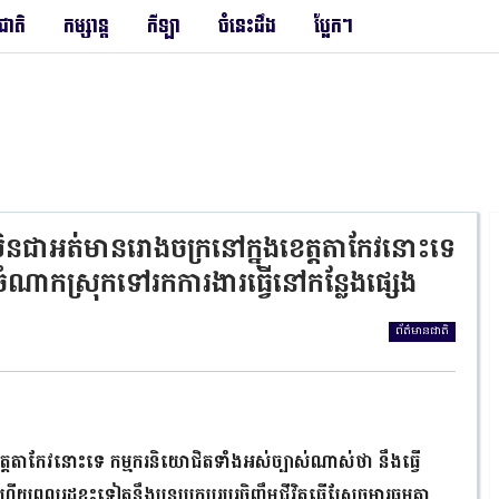
រជាតិ
កម្សាន្ត
កីឡា
ចំនេះដឹង
ប្លែកៗ
នជាអត់មានរោងចក្រនៅក្នុងខេត្តតាកែវនោះទេ
ចំណាកស្រុកទៅរកការងារធ្វើនៅកន្លែងផ្សេង
ព័ត៌មានជាតិ
្តតាកែវនោះទេ កម្មករនិយោជិតទាំងអស់ច្បាស់ណាស់ថា នឹងធ្វើ
លរដ្ឋខ្លះទៀតនឹងបន្តប្រកបរបរចិញ្ចឹមជីវិតធ្វើស្រែចម្ការធម្មតា