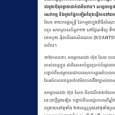
ជាមួយឪពុកម្ដាយជាក់ជាមិនខាន។ សម្តេចបន្តថា 
សេវាកម្ម និងមួយផ្នែកទៀតកំពុងធ្វើការនៅត
សែន នាយករដ្ឋមន្ត្រី​ នៃកម្ពុជាក្នុងពិធី
ចក្រ សហគ្រាសចំនួន១២ នៅថ្ងៃអាទិត្យ ទី
ខេមបូឌា អ៉ិនធើណេសិនណល (KUANTECH 
តាកែវ។
នាឱកាសនោះ សម្តេចតេជោ ហ៊ុន សែន បានណែ
របស់ខេត្តខ្លួន ជាពិសេសចំនួនប្រាក់ចំណូលរប
បន្ទាប់ពីសម្ដេចតេជោបានសាកសួរអភិបាលខេត្តត
តែអភិបាលខេត្តតាកែវមិនបានដឹងច្បាស់លា
សម្តេចតេជោ ហ៊ុន សែន ពិតជារីករាយដែលបា
នេះជាថ្មីម្ដងទៀត បន្ទាប់ពីបានជួបកាលព
ពង្រាយនៅទូទាំង ២៥ខេត្តក្រុងនៅទូទាំង