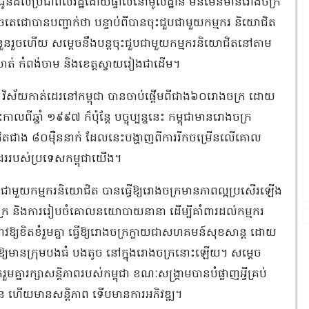
រងារជូនដល់ប្រជាពលរដ្ឋដោយផ្ទាល់នៅមូលដ្ឋាន មិនមែនមានរោងចក្រ
េចតេជោបានបញ្ជាក់ថា បន្ទាប់ពីបានចុះជួបជាមួយកម្មករ និយោជិត
ំនួនរួចហើយ សម្ដេចនឹងបន្តចុះជួបជាមួយកម្មករនិយោជិតនៅតាម
សាត់ កំពង់ចាម និងខេត្តស្វាយរៀងជាដើម។
ថា វិស័យកាត់ដេរនៅកម្ពុជា បានចាប់ផ្ដើមពីជាង៦០រោងចក្រ ដោយ
ពីឆ្នាំ ១៩៩៧ ក៏ប៉ុន្តែ បច្ចុប្បន្ននេះ កម្ពុជាមានរោងចក្រ
តជាង ៨០ម៉ឺននាក់ ដែលនេះបង្ហាញពីការរីកចម្រើនលើគោល
ររបស់ប្រទេសកម្ពុជាយើង។
 ជាមួយកម្មករនិយោជិត បានធ្វើឱ្យរោងចក្រមានភាពល្អប្រសើរឡើង
ចក្រ និងការរៀបចំគោលនយោបាយនានា ដើម្បីគាំពារដល់កម្មករ
្យខិតខំរួមគ្នា ធ្វើឱ្យរោងចក្រក្លាយជាសហគមន៍សុខសាន្ត ដោយ
នឱ្យមានក្រុមបងធំ បងតូច នៅក្នុងរោងចក្រនោះឡើយ។ សម្តេច
្នារក្សាសន្ដិភាពរបស់កម្ពុជា ខណៈសង្គ្រាមបានបំផ្លាញអ្វីគ្រប់
ើន ហើយមានសន្តិភាព ទើបមានការអភិវឌ្ឍ។