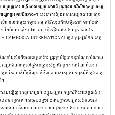
បច្ចុប្បន្ននេះ កម្លាំងពលកម្មមួយភាគធំ ត្រូវចូលមកវិស័យឧស្សាហកម្ម
ាមបណ្ដាប្រទេសជិតខាង»
។ នេះជាការថ្លែងរបស់សម្តេចតេជោ ហ៊ុន
សំណេះសំណាលជាមួយកម្មករ កម្មការិនីសរុបជិត២ម៉ឺននាក់ មកពីរោង
១១ ខែមិថុនា ឆ្នាំ២០២៣នេះ ធ្វើឡើងនៅរោង ចក្រ គ័នថេក
CAMBODIA INTERNATIONAL)ក្នុងស្រុកត្រាំកក់ ខេត្ត
នាំដល់អភិបាលខេត្តតាកែវ ត្រូវក្ដាប់ឱ្យបាននូវចំណូលចំណាយ
ស់ប្រជាពលរដ្ឋនៅក្នុងខេត្តរបស់ខ្លួនតែម្តង។ ការណែនាំនេះ គឺ
ាកែវ ពាក់ព័ន្ធនឹងប្រាក់ចំណូលរបស់កម្មករ កម្មការិនី ក្នុងខេត្ត
ស់។
នអញ្ជើញមកជួបជាមួយបងប្អូនកម្មករ កម្មការិនីនៅខេត្តតាកែវ
ីឆ្នាំ២០១៩កន្លងទៅ។សម្តេចបន្តថា រោងចក្រសហគ្រាសដែលបាន
ប្រទេសកម្ពុជា គឺជាគោលនយោបាយពង្រាយរោងចក្រ ទៅតាមបណ្ដា