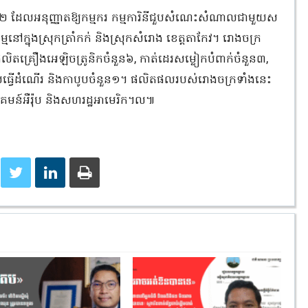
 ដែលអនុញ្ញាត​ឱ្យ​កម្មករ កម្មការិនីជួបសំណេះសំណាលជាមួយស
​នៅក្នុង​ស្រុកត្រាំកក់ និងស្រុក​សំរោង ខេត្តតាកែវ។ រោងចក្រ
តគ្រឿងអេឡិចត្រូនិកចំនួន៦, កាត់ដេរសម្លៀកបំពាក់ចំនួន៣,
ើដំណើរ និងកាបូបចំនួន១។ ផលិត​ផលរបស់​រោងចក្រ​ទាំង​នេះ
គមន៍​អឺរ៉ុប និងសហរដ្ឋអាមេរិក។ល៕