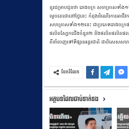
គួរជម្រាបជូនថា រោងចក្រ សហគ្រាសទាំង១២
ម្តេចតេជោនៅថ្ងៃនេះ កំពុងដំណើរការអាជីវកម្ម
សហគ្រាសទាំង១២នេះ ជាប្រភេទរោង​ចក្រផលិ
ផលិតស្បែកជើងចំនួន២ និងផលិតផលិតផលធ្វ
គឺនាំចេញទៅទីផ្សារអន្តរជាតិ ជាពិសេសសហ
ចែករំលែក
អត្ថបទដែលជាប់ទាក់ទង