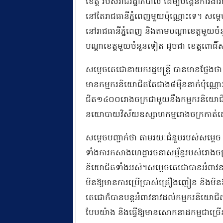
ខេត្ត របស់រាជរដ្ឋាភិបាល ដើម្បីបង្កើនកា
នៅតែរាជធានីភ្នំពេញមួយប៉ុណ្ណោះទេ។ សម្ដ
នៅរាជធានីភ្នំពេញ និងតាមបណ្ដាខេត្តមួយច
បណ្ដាខេត្តមួយចំនួនទៀត ដូចជា ខេត្តពោធិ៍
សម្តេចតេជោនាយករដ្ឋមន្ត្រី បានមានថ្លែង
មានកម្មករនិយោជិតតែជាង៨ម៉ឺននាក់ប៉ុណ្ណោះកាល
ជិត១៤០០រោងចក្រជាមួយនឹងកម្មករនិយោជិ
នយោបាយវិស័យឧស្សាហកម្មរោងចក្រកាត់ដេ
សម្តេចបញ្ជាក់ថា តាមរយៈជំនួបរបស់សម្ដេច
ទាំងការកសាងហេដ្ឋារចនាសម្ព័ន្ធរបស់រោង
និយោជិតទាំងអស់។សម្ដេចតេជោបានអំពាវនាវឱ
មិនឱ្យមានការប្រើប្រាស់គ្រឿងញៀន និងមិ
តេជោក៏បានបន្តអំពាវនាវដល់កម្មករនិយោជិតរួមគ
បែបយ៉ាង និងធ្វើឱ្យមានសោកនាដកម្មជាច្រ