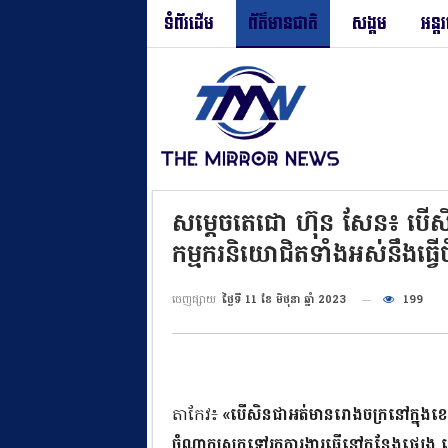
ទំព័រដើម
ព័ត៌មានជាតិ
សង្គម
អន្ត
សម្តេចតេជោ ហ៊ុន សែន៖ បើសិ
កម្មករនិយោជិតទាំងអស់នឹងធ្វើ
ចេញផ្សាយ
ថ្ងៃទី 11 ខែ មិថុនា ឆ្នាំ 2023
199
តាកែវ៖
«បើសិនជាអត់មានរោងចក្រនៅក្នុងខេត
ចំណាកស្រុកទៅរកការងារធ្វើនៅកន្លែងផ្សេង ហើយព