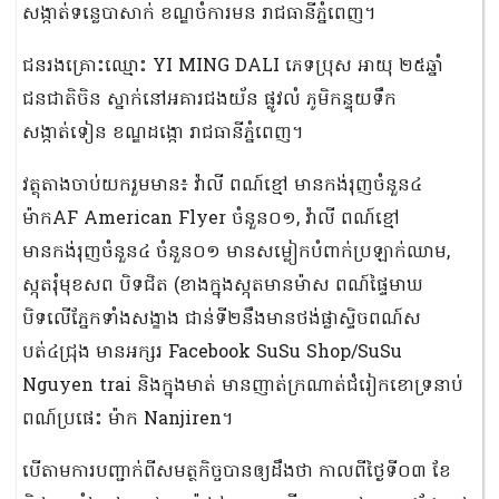
សង្កាត់ទន្លេបាសាក់ ខណ្ឌចំការមន រាជធានីភ្នំពេញ។
ជនរងគ្រោះឈ្មោះ YI MING DALI ភេទប្រុស អាយុ ២៥ឆ្នាំ
ជនជាតិចិន ស្នាក់នៅអគារជងយ័ន ផ្លូវលំ ភូមិកន្ទុយទឹក
សង្កាត់ទៀន ខណ្ឌដង្កោ រាជធានីភ្នំពេញ។
វត្ថុតាងចាប់យករួមមាន៖ វ៉ាលី ពណ៍ខ្មៅ មានកង់រុញចំនួន៤
ម៉ាកAF American Flyer ចំនួន០១, វ៉ាលី ពណ៍ខ្មៅ
មានកង់រុញចំនួន៤ ចំនួន០១ មានសម្លៀកបំពាក់ប្រឡាក់ឈាម,
ស្កុតរុំមុខសព បិទជិត (ខាងក្នុងស្កុតមានម៉ាស ពណ៍ផ្ទៃមាឃ
បិទលើភ្នែកទាំងសង្ខាង ជាន់ទី២នឹងមានថង់ផ្លាស្ទិចពណ៍ស
បត់៤ជ្រុង មានអក្សរ Facebook SuSu Shop/SuSu
Nguyen trai និងក្នុងមាត់ មានញាត់ក្រណាត់ជំរៀកខោទ្រនាប់
ពណ៍ប្រផេះ ម៉ាក Nanjiren។
បើតាមការបញ្ជាក់ពីសមត្ថកិច្ចបានឲ្យដឹងថា កាលពីថ្ងៃទី០៣ ខែ