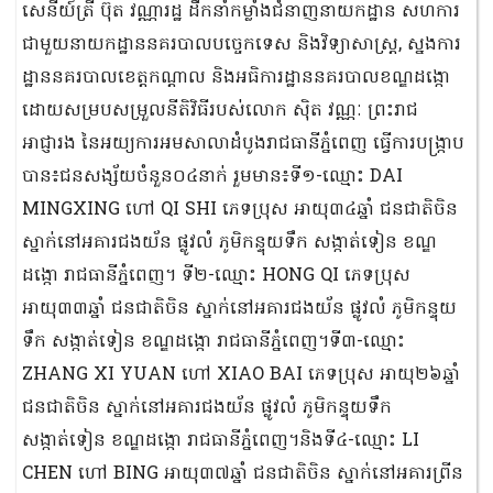
សេនីយ៍ត្រី ប៊ុត វណ្ណារដ្ឋ ដឹកនាំកម្លាំងជំនាញនាយកដ្ឋាន​ សហការ
ជាមួយនាយកដ្ឋាននគរបាលបច្ចេកទេស និងវិទ្យាសាស្ត្រ, ស្នងការ
ដ្ឋាននគរបាលខេត្ដកណ្ដាល និងអធិការដ្ឋាននគរបាលខណ្ឌដង្កោ
ដោយសម្របសម្រួលនីតិវិធីរបស់លោក ស៊ិត វណ្ណៈ ព្រះរាជ
អាជ្ញារង នៃអយ្យការអមសាលាដំបូងរាជធានីភ្នំពេញ ធ្វើការបង្ក្រាប
បាន៖ជនសង្ស័យចំនួន០៤នាក់​ រួមមាន​៖ទី១-ឈ្មោះ DAI
MINGXING ហៅ QI SHI ភេទប្រុស អាយុ៣៤ឆ្នាំ ជនជាតិចិន
ស្នាក់នៅអគារជងយ័ន ផ្លូវលំ ភូមិកន្ទុយទឹក សង្កាត់ទៀន ខណ្ឌ
ដង្កោ រាជធានីភ្នំពេញ។ ទី២-ឈ្មោះ HONG QI ភេទប្រុស
អាយុ៣៣ឆ្នាំ ជនជាតិចិន ស្នាក់នៅអគារជងយ័ន ផ្លូវលំ ភូមិកន្ទុយ
ទឹក សង្កាត់ទៀន ខណ្ឌដង្កោ រាជធានីភ្នំពេញ។ទី៣-ឈ្មោះ
ZHANG XI YUAN ហៅ XIAO BAI ភេទប្រុស អាយុ២៦ឆ្នាំ
ជនជាតិចិន ស្នាក់នៅអគារជងយ័ន ផ្លូវលំ ភូមិកន្ទុយទឹក
សង្កាត់ទៀន ខណ្ឌដង្កោ រាជធានីភ្នំពេញ។និងទី៤-ឈ្មោះ LI
CHEN ហៅ BING អាយុ៣៧ឆ្នាំ ជនជាតិចិន ស្នាក់នៅអគារព្រីន