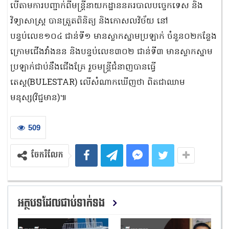
បើតាមការបញ្ជាក់ពីមន្ត្រីនាយកដ្ឋាននគរបាលបច្ចេកទេស និង
វិទ្យាសាស្រ្ត បានត្រួតពិនិត្យ និងកោសលវិច័យ នៅ
បន្ទប់លេខ១០៤ ជាន់ទី១ មានស្លាកស្នាមប្រឡាក់ ចំនួន០២កន្លែង
ក្រោមជើងវាំងនន និងបន្ទប់លេខ៣០២ ជាន់ទី៣ មានស្លាកស្នាម
ប្រឡាក់ជាប់នឹងជើងគ្រែ រួចមន្រ្តីជំនាញបានធ្វើ
តេស្ត(BULESTAR) លើសំណាកឃើញថា ពិតជាឈាម
មនុស្ស(វិជ្ជមាន)៕
509
ចែករំលែក
អត្ថបទដែលជាប់ទាក់ទង