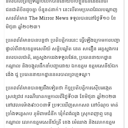
នគរបាលព្រហ្មទណ្ឌបំបែកបានដោយចាប់ខ្លួនជនដៃដល់ជា
ជនជាតិចិនដូចគ្នា ចំនួន៤នាក់។ នេះបើតាមប្រភពដែលបណ្ដាញ
សារព័ត៌មាន The Mirror News ទទួលបាននៅថ្ងៃទី១០ ខែ
មិថុនា ឆ្នាំ២០២៣។
ប្រភពព័ត៌មានបានបន្តថា ប្រតិបត្តិការនេះ ធ្វើឡើងក្រោមការបញ្ជា
ផ្ទាល់ពីនាយឧត្តមសេនីយ៍ សន្ដិបណ្ឌិត នេត សាវឿន អគ្គស្នងការ
នគរបាលជាតិ, អគ្គស្នងការរងទទួលផែន, ប្រធាននាយកដ្ឋាន
កណ្ដាល និងចង្អុលដឹកនាំបញ្ជាដោយ ឯកឧត្តម ឧត្តមសេនីយ៍ឯក
ង៉េង ជួ ប្រធាននាយកដ្ឋាននគរបាលព្រហ្មទណ្ឌ។
ប្រភពព័ត៌មានបានឲ្យដឹងទៀតថា កិច្ចប្រតិបត្ដិការ​ស៊ើបអង្កេត
ស្រាវជ្រាវ ករណីឃាតកម្មកាលពីថ្ងៃទី០៣ ខែមិថុនា ឆ្នាំ២០២៣
នៅវេលាម៉ោង៩៖០០នាទី ប្រទះឃើញសាកសព នៅចំណុច មាត់
ច្រាំងទន្លេសាប ភូមិពាមជំនីក ឃុំកំពង់លួង ស្រុកពញាឮ ខេត្ត
កណ្តាល លោកឧត្តមសេនីយ៍ត្រី ខេង ម៉េឈាង និងលោកឧត្តម