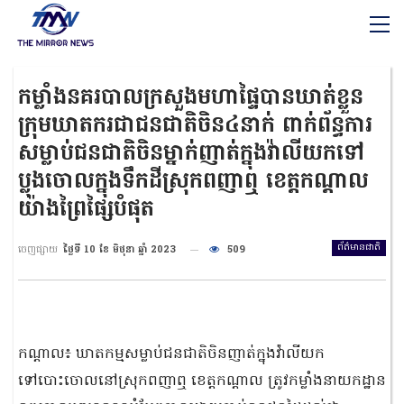
កម្លាំងនគរបាលក្រសួងមហាផ្ទៃបានឃាត់ខ្លួន
ក្រុមឃាតករជាជនជាតិចិន៤នាក់ ពាក់ព័ន្ធការ
សម្លាប់ជនជាតិចិនម្នាក់ញាត់ក្នុងវ៉ាលីយកទៅ
ប្លុងចោលក្នុងទឹកដីស្រុកពញាឮ ខេត្តកណ្តាល
យ៉ាងព្រៃផ្សៃបំផុត
ព័ត៌មានជាតិ
ចេញផ្សាយ
ថ្ងៃទី 10 ខែ មិថុនា ឆ្នាំ 2023
509
កណ្តាល៖ ឃាតកម្មសម្លាប់ជនជាតិចិនញាត់ក្នុងវ៉ាលីយក
ទៅបោះចោលនៅស្រុកពញាឮ ខេត្តកណ្ដាល ត្រូវកម្លាំងនាយកដ្ឋាន