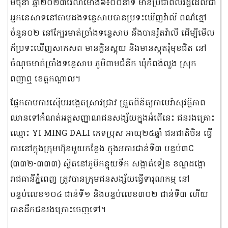
មិថុនា ឆ្នាំ២០២៣វេលាម៉ោង៦៖០០នាទី មានប្រជាពលរដ្ឋដែលជា
អ្នកនេសាទនៅតាមដងទន្លេសាបបានប្រទះឃើញវ៉ាលី ពណ៌ខ្មៅ
ចំនួន០២ នៅក្បែរមាត់ច្រាំងទន្លេសាប នឹងបានរ៉ូតវ៉ាលី ដើម្បីមើល
ក៏ប្រទះឃើញសាកសព មានក្លិនស្អុយ និងមានស្កុតរុំមុខជិត នៅ
ចំណុចមាត់ច្រាំងទន្លេសាប ភូមិពាមជំនីក ឃុំកំពង់លួង ស្រុក
ពញាឮ ខេត្តកណ្តាល។
ផ្អែកតាមការស៊ើបអង្កេតស្រាវជ្រាវ ត្រួតពិនិត្យកាមេរ៉ាសុវត្ថិភាព
ឈានទៅកំណត់អត្ដសញ្ញាណជនសង្ស័យក្នុងអំពើនេះ ជនរងគ្រោះ
ឈ្មោះ YI MING DALI ភេទប្រុស អាយុ២៥ឆ្នាំ ជនជាតិចិន ធ្វើ
ការនៅក្នុងក្រុមហ៊ុនមួយកន្លែង ក្នុងអគារជាន់ទី៣ បន្ទប់៣C
(៣៣២-៣៣៣) ស្ថិតនៅភូមិកន្ទុយទឹក សង្កាត់ទៀន ខណ្ឌដង្កោ
រាជធានីភ្នំពេញ ត្រូវបានក្រុមជនសង្ស័យធ្វើទារុណកម្ម នៅ
បន្ទប់លេខ១០៤ ជាន់ទី១ និងបន្ទប់លេខ៣០២ ជាន់ទី៣ ហើយ
បានដឹកជនរងគ្រោះចេញទៅ។