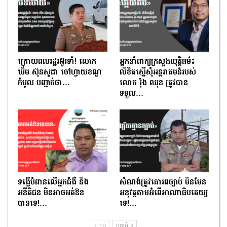
ក្រោយពលរដ្ឋរអ៊ូរទាំ! លោក
អ្នកនាំពាក្យក្រសួងយុត្តិធម៌៖
ឃឹម ស៊ុនសូដា ចៅហ្វាយខណ្ឌ
លិខិតស្នើសុំអន្តរាគមន៍របស់
កំបូល បញ្ជាក់ថា…
លោក រ៉ុង ឈុន ត្រូវបាន
ទទួល…
ទង្វើបំពានលើអ្នកជំងឺ និង
សំណង់ត្រូវគោរពច្បាប់ មិនមែន
អនីតិជន មិនអាចអត់ឱន
អនុវត្តតាមអំពើអាណាធិបតេយ្យ
បានទេ!…
ទេ!…
មុន
បន្ទាប់