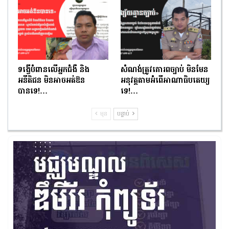
ទង្វើបំពានលើអ្នកជំងឺ និង
សំណង់ត្រូវគោរពច្បាប់ មិនមែន
អនីតិជន មិនអាចអត់ឱន
អនុវត្តតាមអំពើអាណាធិបតេយ្យ
បានទេ!…
ទេ!…
មុន
បន្ទាប់