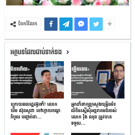
ចែករំលែក
អត្ថបទដែលជាប់ទាក់ទង
ក្រោយពលរដ្ឋរអ៊ូរទាំ! លោក
អ្នកនាំពាក្យក្រសួងយុត្តិធម៌៖
ឃឹម ស៊ុនសូដា ចៅហ្វាយខណ្ឌ
លិខិតស្នើសុំអន្តរាគមន៍របស់
កំបូល បញ្ជាក់ថា…
លោក រ៉ុង ឈុន ត្រូវបាន
ទទួល…