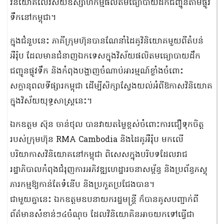
វិនិយោគលើវិស័យឧស្សាហកម្មផលិតមធ្យោបាយដឹកជញ្ជូនតាមផ្លូវ
ទឹកនៅកម្ពុជា។
ក្នុងជំនួបនេះ ភាគីក្រុមហ៊ុនបានណែនាំដៃគូវិនិយោគមួយពីតំបន់
អឺរ៉ុប ដែលមានជំនាញឯកទេសក្នុងវិស័យផលិតមធ្យោបាយដឹក
ជញ្ជូនផ្លូវទឹក និងកំពុងបង្ហាញចំណាប់អារម្មណ៍ខ្លាំងចំពោះ
សក្តានុពលទីផ្សារកម្ពុជា ដើម្បីសិក្សាស្វែងយល់អំពីឱកាសវិនិយោគ
ក្នុងវិស័យយុទ្ធសាស្ត្រនេះ។
ឯកឧត្តម ស៊ុន ចាន់ថុល បានវាយតម្លៃខ្ពស់ចំពោះការជឿទុកចិត្ត
របស់ក្រុមហ៊ុន RMA Cambodia និងដៃគូអឺរ៉ុប មកលើ
បរិយាកាសវិនិយោគនៅកម្ពុជា ពិសេសក្នុងបរិបទដែលរាជ
រដ្ឋាភិបាលកំពុងជំរុញការអភិវឌ្ឍហេដ្ឋារចនាសម្ព័ន្ធ និងប្រព័ន្ធភស្តុ
ភារកម្មឱ្យកាន់តែទំនើប និងប្រកួតប្រជែងបាន។
ជាមួយគ្នានេះ ឯកឧត្តមឧបនាយករដ្ឋមន្ត្រី ក៏បានគូសបញ្ជាក់ពី
ព័ត៌មានសំខាន់ៗ៤ចំណុច ដែលវិនិយោគិនអាចយកទៅធ្វើជា