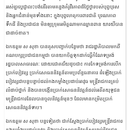
អស់គ្នាប្តេជ្ញាលះបង់ដើរតាមគន្លងគំរូវីរភាពដ៏ថ្លៃថ្លារបស់បុព្វបុរស
និងអ្នកជំនាន់មុនទាំងនោះ ក្នុងបុព្វហេតុការពារជាតិ បូរណភាព
ទឹកដី និងប្រជាជន មិនឲ្យក្រុមអមិត្តណាមកឈ្លានពាន យារយីបាន
ជាដាច់ខាត។
ឯកឧត្តម ស សុខា បានគូសបញ្ជាក់បន្ថែមថា រាជរដ្ឋាភិបាលមកពី
គណបក្សប្រជាជនកម្ពុជា បានយកចិត្តទុកដាក់ធ្វើកំណែទម្រង់
រដ្ឋបាលសាធារណៈ ដោយជោគជ័យដូចជា៖ ការកែទម្រង់ការបើក
ប្រាក់បៀវត្ស ប្រាក់សោធននិវត្តន៍តាមប្រព័ន្ធធនាគារ ដំឡើងប្រាក់
បៀវត្សជាបន្តបន្ទាប់ដល់កងកម្លាំងប្រដាប់អាវុធ មន្ត្រីរាជការគ្រប់
លំដាប់ថ្នាក់ និងបានបង្កើនប្រាក់សោធននិវត្តន៍ដល់អតីតយុទ្ធជន
មន្ត្រីរាជការដែលបានចូលនិវត្តន៍មុនៗ ដែលមានកម្រិតប្រាក់
សោធននិវត្តន៍ទាប។
ឯកឧត្តម ស សុខា បន្តទៀតថា ជាក់ស្តែងប្រាក់បៀវត្សមន្ត្រីរាជការ