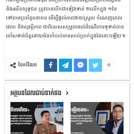
កងកម្លាំងប្រដាប់អាវុធ និងប្រាក់សោធននិវត្តន៍សម្រាប់និវត្តជន
និងអតីតយុទ្ធជន ត្រូវបានបើកជាទៀងទាត់ ២លើកក្នុង ១ខែ
ទៅតាមប្រព័ន្ធធនាគារ ដើម្បីផ្តល់ភាពងាយស្រួល ចំណេញពេល
វេលា និងសុវត្ថិភាព ជាពិសេសសម្រួលដល់ដំណើរការទូទាត់បាន
រហ័សទាន់ចិត្តដោយមិនចាំបាច់មានសាច់ប្រាក់ក្នុងដៃនោះឡើយ៕
ចែករំលែក
អត្ថបទដែលជាប់ទាក់ទង