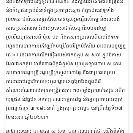
និងចងចាំទុកជានិច្ចនូវគុណបំណាច់ និងស្នាដៃរបស់អតីតយុទ្ធជន
និងនិវត្តជនគ្រប់ជំនាន់ក្នុងស្រុកព្រះស្តេច ក៏ដូចជានៅទូទាំង
ប្រទេស ជាពិសេសអ្នកដែលបានចូលរួមធ្វើពលិកម្ម និងលះបង់
សាច់ស្រស់ឈាម រំដោះប្រទេសជាតិចេញពីរបបអាវខ្មៅ
ប្រល័យពូជសាសន៍ ប៉ុល ពត និងកសាងប្រទេសពីបាតដៃទទេ
រហូតដល់មានការអភិវឌ្ឍរីកចម្រើនលើគ្រប់វិស័យ នាពេលបច្ចុប្បន្ន
នេះ»។ នេះជាការលើកឡើងរបស់ឯកឧត្តម ស សុខា ក្នុងឱកាស
ដែលឯកឧត្តម ជាតំណាងដ៏ខ្ពង់ខ្ពស់សម្តេចក្រឡាហោម ស ខេង
ឧបនាយករដ្ឋមន្ត្រី រដ្ឋមន្ត្រីក្រសួងមហាផ្ទៃ និងជាប្រធានក្រុម
ការងាររាជរដ្ឋាភិបាលចុះមូលដ្ឋានខេត្តព្រៃវែងក្នុងពិធី
សំណេះសំណាលជាមួយមន្ត្រីរាជការ កងកម្លាំងប្រដាប់អាវុធ អតីត
យុទ្ធជន និវត្តជន អាចារ្យ គណៈកម្មការវត្ត និងអ្នកប្រកបរបរក្រៅ
ប្រព័ន្ធ ចំនួន ៣ ១៨០នាក់ ក្នុងស្រុកព្រះស្តេច នៅព្រឹកថ្ងៃទី២៧
ខែឧសភា ឆ្នាំ២០២៣។
នាឱកាសនោះ ឯកឧត្តម ស សុខា បានគូសបញ្ជាក់ថា យើងខ្ញុំទាំង