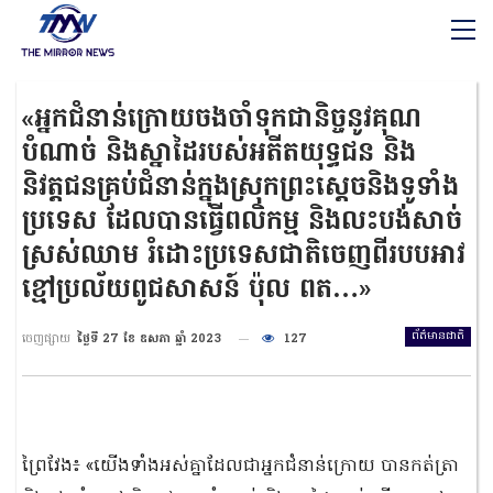
«អ្នកជំនាន់ក្រោយចងចាំទុកជានិច្ចនូវគុណ
បំណាច់ និងស្នាដៃរបស់អតីតយុទ្ធជន និង
និវត្តជនគ្រប់ជំនាន់ក្នុងស្រុកព្រះស្តេចនិងទូទាំង
ប្រទេស ដែលបានធ្វើពលិកម្ម និងលះបង់សាច់
ស្រស់ឈាម រំដោះប្រទេសជាតិចេញពីរបបអាវ
ខ្មៅប្រល័យពូជសាសន៍ ប៉ុល ពត…»
ព័ត៌មានជាតិ
ចេញផ្សាយ
ថ្ងៃទី 27 ខែ ឧសភា ឆ្នាំ 2023
127
ព្រៃវែង៖ «យើងទាំងអស់គ្នាដែលជាអ្នកជំនាន់ក្រោយ បានកត់ត្រា