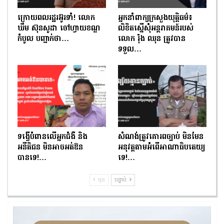
ក្រោយពលរដ្ឋរអ៊ូរទាំ! លោក
អ្នកនាំពាក្យក្រសួងយុត្តិធម៌៖
ឃឹម ស៊ុនសូដា ចៅហ្វាយខណ្ឌ
លិខិតស្នើសុំអន្តរាគមន៍របស់
កំបូល បញ្ជាក់ថា…
លោក រ៉ុង ឈុន ត្រូវបាន
ទទួល…
ទង្វើបំពានលើអ្នកជំងឺ និង
សំណង់ត្រូវគោរពច្បាប់ មិនមែន
អនីតិជន មិនអាចអត់ឱន
អនុវត្តតាមអំពើអាណាធិបតេយ្យ
បានទេ!…
ទេ!…
មុន
បន្ទាប់