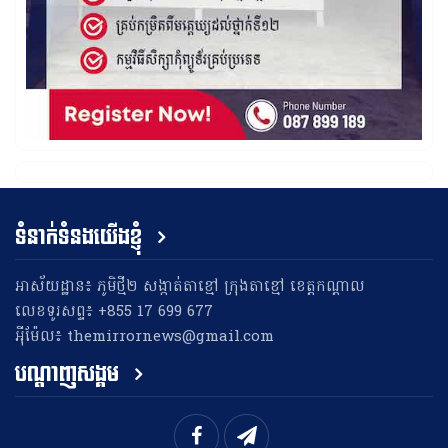
ទំនាក់ទំនងយើងខ្ញុំ
អាស័យដ្ឋាន៖ ភូមិថ្មី២ សង្កាត់តាខ្មៅ ក្រុងតាខ្មៅ ខេត្តកណ្តាល
លេខទូរសព្ទ៖ +855 17 699 677
អុីម៉ែល៖ themirrornews@gmail.com
បណ្តាញសង្គម