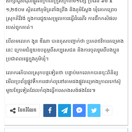
សិក្សាជួសជុលផ្លូវលំក្រាលក្រួសក្រហម១ខ្សែ ប្រវែង ៦ម x
១,២៥០ម ស្ថិតនៅភូមិត្រពាំងព្រីង និងភូមិស្លែង ឃុំគោកព្រេច
ស្រុកគិរីវង់ ក្នុងការជួយសម្រួលការធ្វើដំណើរ ការដឹកកសិផល
របស់ពួកគាត់។
បើតាមលោក ងួន ឌីណា បានគូសបញ្ជាក់ថា ប្រភពថវិការគម្រោង
នេះ ក្រោមជំនួយឧបត្ថម្ភពីសប្បុរសជន និងការចូលរួមពីបងប្អូន
ប្រជាពលរដ្ឋក្នុងភូមិឃុំ។
លោកអភិបាលស្រុកបន្តទៀតថា បន្ទាប់មកលោកបានចុះពិនិត្យ
មើលប្រព័ន្ធផ្លូវទឹកការដាក់លូនៅតាមដងផ្លូវគម្រោងក្រាលកៅស៊ូ
មួយខ្សែទៀតដែលកំពុងធ្វើការសាងសង់ផងដែរ៕
ចែករំលែក