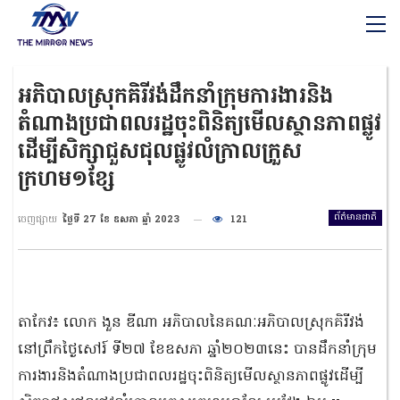
អភិបាលស្រុកគិរីវង់ដឹកនាំក្រុមការងារនិង
តំណាងប្រជាពលរដ្ឋចុះពិនិត្យមើលស្ថានភាពផ្លូវ
ដើម្បីសិក្សាជួសជុលផ្លូវលំក្រាលក្រួស
ក្រហម១ខ្សែ
ព័ត៌មានជាតិ
ចេញផ្សាយ
ថ្ងៃទី 27 ខែ ឧសភា ឆ្នាំ 2023
121
តាកែវ៖ លោក ងួន ឌីណា អភិបាលនៃគណៈអភិបាលស្រុកគិរីវង់
នៅព្រឹកថ្ងៃសៅរ៍ ទី២៧ ខែឧសភា ឆ្នាំ២០២៣នេះ បានដឹកនាំក្រុម
ការងារនិងតំណាងប្រជាពលរដ្ឋចុះពិនិត្យមើលស្ថានភាពផ្លូវដើម្បី