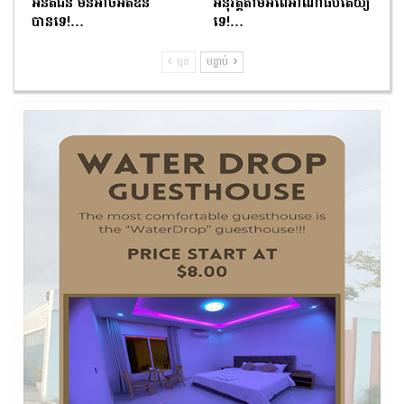
អនីតិជន មិនអាចអត់ឱន
អនុវត្តតាមអំពើអាណាធិបតេយ្យ
បានទេ!…
ទេ!…
មុន
បន្ទាប់