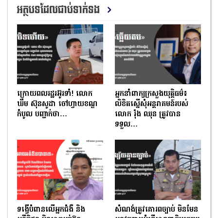
អត្ថបទដែលជាប់ទាក់ទង
ក្រោយពលរដ្ឋរអ៊ូរទាំ! លោក
អ្នកនាំពាក្យក្រសួងយុត្តិធម៌៖
ឃឹម ស៊ុនសូដា ចៅហ្វាយខណ្ឌ
លិខិតស្នើសុំអន្តរាគមន៍របស់
កំបូល បញ្ជាក់ថា…
លោក រ៉ុង ឈុន ត្រូវបាន
ទទួល…
ទង្វើបំពានលើអ្នកជំងឺ និង
សំណង់ត្រូវគោរពច្បាប់ មិនមែន