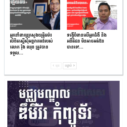
អ្នកនាំពាក្យក្រសួងយុត្តិធម៌៖
ទង្វើបំពានលើអ្នកជំងឺ និង
លិខិតស្នើសុំអន្តរាគមន៍របស់
អនីតិជន មិនអាចអត់ឱន
លោក រ៉ុង ឈុន ត្រូវបាន
បានទេ!…
ទទួល…
មុន
បន្ទាប់