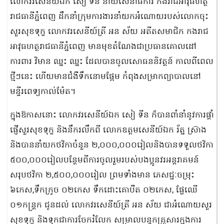
លោកវរសេនីយ៍ឯក សៀ ទីន នាយសេនាធិការ កងរាជអាវុធហត្ថ
រាជធានីភ្នំពេញ ដឹកនាំក្រុមការងារនាំយកអំណោយរបស់លោកចុះ
សួរសុខទុក្ខ លោកវរសេនីយ៍ត្រី អន ស័យ អតីតសមាជិក កងរាជ
អាវុធហត្ថរាជធានីភ្នំពេញ មានមុខតំណែងជាប្រធានគោលដៅ
ការពារ វិមាន ឈ្នះ ឈ្នះ ដែលបានចូលសោធននិវត្តន៍ កាលពីពេល
ថ្មីៗនេះ ហើយមានជំងឺទឹកនោមផ្អែម កំពុងសម្រាកព្យាបាលនៅ
មន្ទីរពេទ្យកាល់ម៉ែត។
ក្នុងឱកាសនោះ លោកវរសេនីយ៍ឯក សៀ ទីន ក៏បានពាំនាំនូវការផ្តាំ
ផ្ញើសួរសុខទុក្ខ និងនឹករលឹកពី លោកឧត្តមសេនីយ៍ឯក រ័ត្ន ស្រ៊ាង
និងបាននាំយកថវិកាចំនួន ២,០០០,០០០រៀលនិងបានទទួលថវិកា
៥០០,០០០រៀលបន្ថែមពីការចូលរួមរបស់បងប្អូនវរអន្តរាគមន៍
សរុបថវិកា ២,៥០០,០០០រៀល ព្រមទាំងមាន ភេសជ្ជៈចម្រុះ
៦កេស,ទឹកក្រូច ០២កេស ទឹកដោះគោបឺត ០២កេស, ផ្លែឈេី
០១កន្រ្តក ជូនដល់ លោកវរសេនីយ៍ត្រី អន ស័យ ជាអំណោយសួរ
សុខទុក្ខ និងទុកជាការចែករំលែក សម្រាលបន្ទុកគ្រួសារក្នុងការ