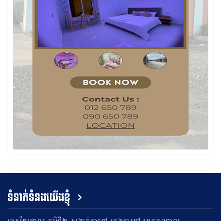
ទំនាក់ទំនងយើងខ្ញុំ