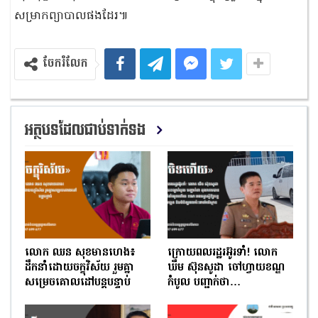
សម្រាកព្យាបាលផងដែរ៕
ចែករំលែក
អត្ថបទដែលជាប់ទាក់ទង
លោក ឈន សុខមានហេង៖
ក្រោយពលរដ្ឋរអ៊ូរទាំ! លោក
ដឹកនាំដោយចក្ខុវិស័យ រួមគ្នា
ឃឹម ស៊ុនសូដា ចៅហ្វាយខណ្ឌ
សម្រេចគោលដៅបន្តបន្ទាប់
កំបូល បញ្ជាក់ថា…