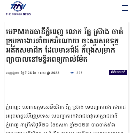
មេPMរាជធានីភ្នំពេញ លោក រ័ត្ន ស្រ៊ាង ចាត់
ក្រុមការងារនាំយកអំណោយ ចុះសួរសុខទុក្ខ
អតីតសមាជិក ដែលមានជំងឺ កំពុងសម្រាក
ព្យាបាលនៅមន្ទីរពេទ្យកាល់ម៉ែត
ព័ត៌មានជាតិ
ចេញផ្សាយ
ថ្ងៃទី 26 ខែ ឧសភា ឆ្នាំ 2023
228
ភ្នំពេញ៖ លោកឧត្តមសេនីយ៍ឯក រ័ត្ន ស្រ៊ាង មេបញ្ជាការរង កងរាជ
អាវុធហត្ថលើផ្ទៃប្រទេស មេបញ្ជាការកងរាជអាវុធហត្ថរាជធានី
ភ្នំពេញ នាព្រឹកថ្ងៃទី២៦ ខែឧសភា ឆ្នាំ២០២៣ បានចាត់តាំង