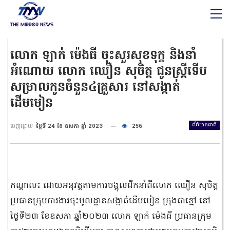
លោក ឡាក់ ម៉េងធី ចុះសួរសុខទុក្ខ និងនាំ
អំណោយ លោក ឈឿន សុចិត្ត ជូនស្ដ្រីទើប
សម្រាលកូនចំនួន៤គ្រួសារ នៅសង្កាត់
ដើមមៀន
ព័ត៌មានជាតិ
ចេញផ្សាយ
ថ្ងៃទី 24 ខែ ឧសភា ឆ្នាំ 2023
256
កណ្តាល៖ ដោយអនុវត្តតាមការចង្អុលដឹកនាំពីលោក ឈឿន សុចិត្ត
ប្រធានក្រុមការងារចុះមូលដ្ឋានសង្កាត់ដើមមៀន ក្រុងតាខ្មៅ នៅ
ថ្ងៃទី២៣ ខែឧសភា ឆ្នាំ២០២៣ លោក ឡាក់ ម៉េងធី ប្រធានក្រុម