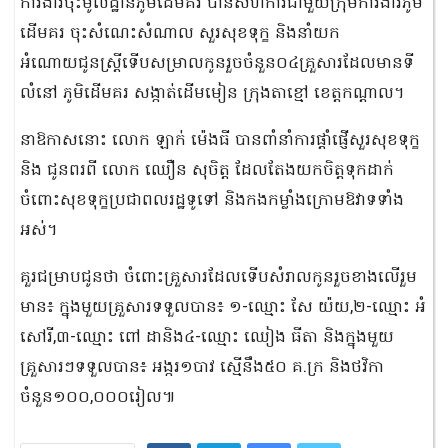
ការងារចុះមូលដ្ឋានភូមិដើមគរ បានសហការជាមួយក្រុមការងារភូមិ
ដើមគរ ចុះសំណេះសំណាល សួរសុខទុក្ខ និងនាំយក
អំណោយជូនស្ដ្រីទើបសម្រាលកូនរួចចំនួន០៤គ្រួសារដែលមានទី
លំនៅ ភូមិដើមគរ សង្កាត់ដើមមៀន ក្រុងតាខ្មៅ ខេត្ដកណ្ដាល។
នាឱកាសនោះ លោក ឡាក់ ម៉េងធី បានពាំនាំការផ្តាំផ្ញើសួរសុខទុក្ខ
និង ជូនពរពី លោក ឈឿន សុចិត្ត ដែលតែងយកចិត្ដទុកដាក់
ចំពោះសុខទុក្ខប្រជាពលរដ្ឋទូទៅ និងកងកម្លាំងក្រោមឱវាទទាំង
អស់។
គួរជម្រាបជូនថា ចំពោះគ្រួសារដែលទើបសំរាលកូនរួចខាងលើរួម
មាន៖ ក្នុងមួយគ្រួសារទទួលបាន៖ ១-ឈ្មោះ សែ យ៉យ,២-ឈ្មោះ អំ
សៅរី,៣-ឈ្មោះ ពៅ ដានិង៤-ឈ្មោះ ឈៀង ធីតា និងក្នុងមួយ
គ្រួសារៗទទួលបាន៖ អង្ករ១បាវ ស្មើនឹង៥០ គ.ក្រ និងថវិកា
ចំនួន១០០,០០០រៀល៕