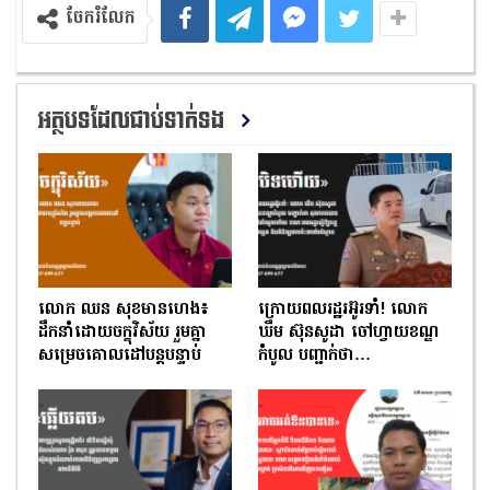
ចែករំលែក
អត្ថបទដែលជាប់ទាក់ទង
លោក ឈន សុខមានហេង៖
ក្រោយពលរដ្ឋរអ៊ូរទាំ! លោក
ដឹកនាំដោយចក្ខុវិស័យ រួមគ្នា
ឃឹម ស៊ុនសូដា ចៅហ្វាយខណ្ឌ
សម្រេចគោលដៅបន្តបន្ទាប់
កំបូល បញ្ជាក់ថា…