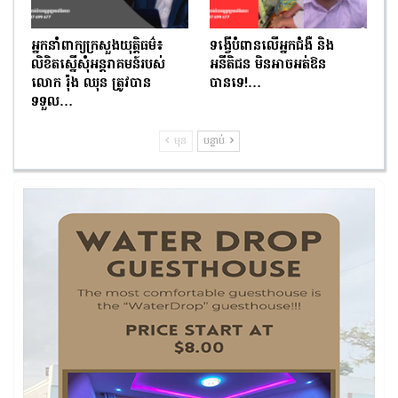
អ្នកនាំពាក្យក្រសួងយុត្តិធម៌៖
ទង្វើបំពានលើអ្នកជំងឺ និង
លិខិតស្នើសុំអន្តរាគមន៍របស់
អនីតិជន មិនអាចអត់ឱន
លោក រ៉ុង ឈុន ត្រូវបាន
បានទេ!…
ទទួល…
មុន
បន្ទាប់