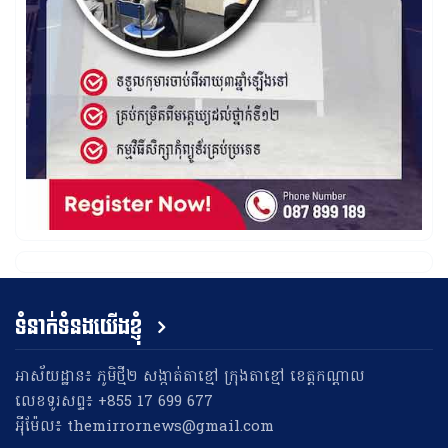
ទំនាក់ទំនងយើងខ្ញុំ
អាស័យដ្ឋាន៖ ភូមិថ្មី២ សង្កាត់តាខ្មៅ ក្រុងតាខ្មៅ ខេត្តកណ្តាល
លេខទូរសព្ទ៖ +855 17 699 677
អុីម៉ែល៖ themirrornews@gmail.com