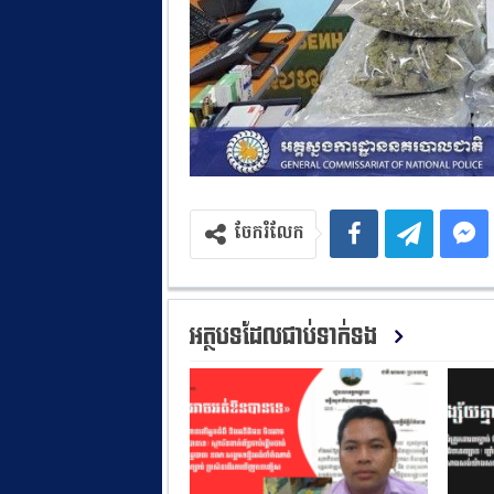
ចែករំលែក
អត្ថបទដែលជាប់ទាក់ទង