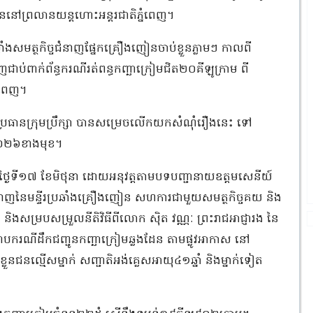
បាននៅព្រលានយន្តហោះអន្តរជាតិភ្នំពេញ។
ាំងសមត្ថកិច្ចជំនាញផ្នែកគ្រឿងញៀនចាប់ខ្លួនភ្លាមៗ កាលពី
ជាប់ពាក់ព័ន្ធករណីរត់ពន្ធកញ្ឆាក្រៀមជិត២០គីឡូក្រាម ពី
នំពេញ។
្រធានក្រុមប្រឹក្សា បានសម្រេចលើកយកសំណុំរឿងនេះ ទៅ
ំ២០២៦ខាងមុខ។
ាលពីថ្ងៃទី១៧ ខែមិថុនា ដោយអនុវត្ដតាមបទបញ្ជានាយឧត្តមសេនីយ៍
ំនាញនៃមន្ទីរប្រឆាំងគ្រឿងញៀន សហការជាមួយសមត្ថកិច្ចគយ និង
េញ និងសម្របសម្រួលនីតិវិធីពីលោក ស៊ិត វណ្ណៈ ព្រះរាជអាជ្ញារង នៃ
រាបករណីដឹកជញ្ជូនកញ្ឆាក្រៀមឆ្លងដែន តាមផ្លូវអាកាស នៅ
ខ្លួនជនល្មើសម្នាក់ សញ្ជាតិអង់គ្លេសអាយុ៤១ឆ្នាំ និងម្នាក់ទៀត