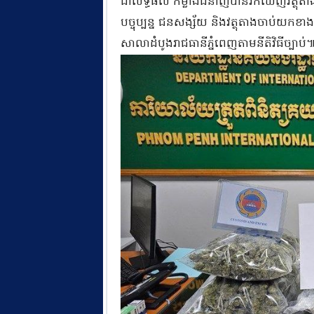
ជាលទ្ធផល កម្លាំងជំនាញបានរកឃើញវត្ថុតាង
បច្ចុប្បន្ន ជនសង្ស័យ និងវត្ថុតាងចាប់យកខ
សាលាដំបូងរាជធានីភ្នំពេញតាមនីតិវិធីច្បាប់