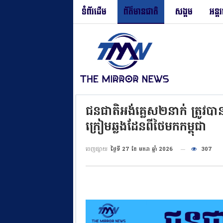
ទំព័រដើម
ព័ត៌មានជាតិ
សង្គម
អន្ត
ជនជាតិអង់គ្លេស២នាក់ ត្រូវបា
ក្រៀមឆ្លងដែនពីថៃមកកម្ពុជា
ចេញផ្សាយ
ថ្ងៃទី 27 ខែ មករា ឆ្នាំ 2026
307