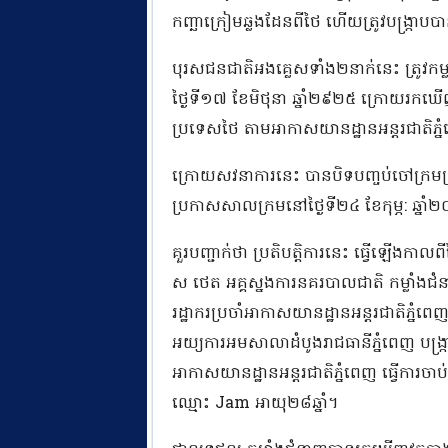
កញ្ឆាក្រៀមឆ្លងដែនពីថៃ ហើយត្រូវបង្ក្រាប
បុរសជនជាតិអងគ្លេសទាំង២នាក់នេះ ត្រូវកម្ល
ថ្ងៃទី១៧ ខែមិថុនា ឆ្នាំ២៩២៥ ក្រោយរកឃើញ
ប្រទេសថៃ តាមអាកាសយានដ្ឋានអន្តរជាតិភ្
ក្រោយសវនាការនេះ បានបិទបញ្ចប់ចៅក្រមប
ប្រកាសសាលក្រមនៅថ្ងៃទី២៤ ខែកុម្ភ: ឆ្នា
គួរបញ្ជាក់ថា ប្រតិបត្តិការនេះ​ ធ្វើឡើងក
ស ថេត អគ្គស្នងការនគរបាលជាតិ កម្លាំងជ
រដ្ឋាករប្រចាំអាកាសយានដ្ឋានអន្តរជាតិភ្នំព
អយ្យការអមសាលាដំបូងរាជធានីភ្នំពេញ បង្ក្
អាកាសយានដ្ឋានអន្តរជាតិភ្នំពេញ ធ្វើការចាប់
ឈ្មោះ Jam អាយុ២៨ឆ្នាំ។