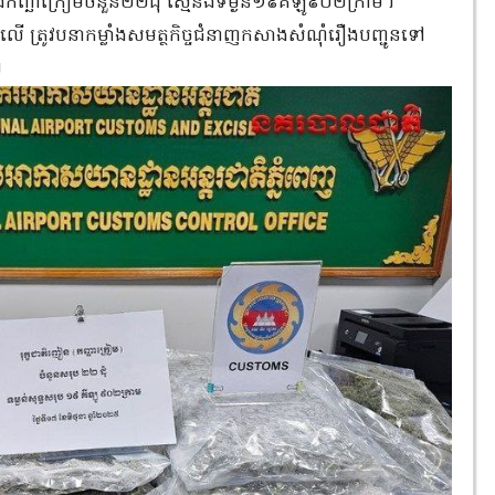
កញ្ឆាក្រៀមចំនួន២២ដុំ ស្មើនឹងទម្ងន់១៩គីឡូ៩០២ក្រាម។
ាងលើ ត្រូវបនាកម្លាំងសមត្ថកិច្ចជំនាញកសាងសំណុំរឿងបញ្ជូនទៅ
៕