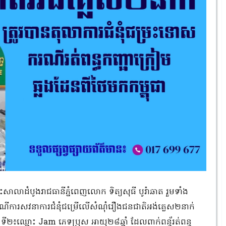
ម្រះសាលាដំបូងរាជធានីភ្នំពេញលោក ទិត្យសុធី បូរ៉ាឆាត រួមទាំង
ការសវនាការជំនុំជម្រើលើសំណុំរឿងជនជាតិអង់គ្លេស២នាក់
ទី២៖ឈ្មោះ Jam ភេទប្រុស អាយុ២៨ឆ្នាំ ដែលពាក់ពន្ធ័រត់ពន្ធ