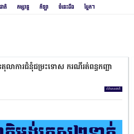
រជាតិ
កម្សាន្ត
កីឡា
ចំនេះដឹង
ប្លែកៗ
នតុលាការជំនុំជម្រះទោស ករណីរត់ពន្ធកញ្ឆា
ព័ត៌មានជាតិ