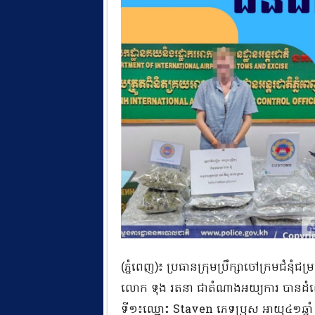
(ភ្នំពេញ)៖ ប្រធានក្រុមប្រឹក្សាចៅក្រមជំនុំជ
លោក ទុង រតនា ជាតំណាងអយ្យការ បានដំណើ
ទី១៖ឈ្មោះ Staven ភេទប្រុស អាយុ៤១ឆ្នាំ 