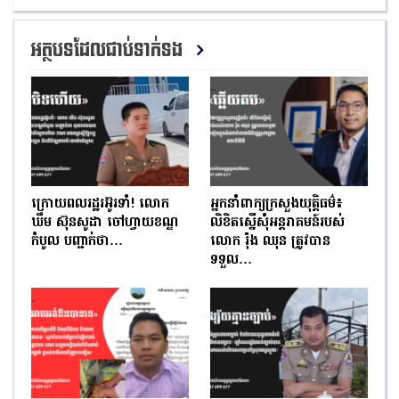
អត្ថបទដែលជាប់ទាក់ទង
ក្រោយពលរដ្ឋរអ៊ូរទាំ! លោក
អ្នកនាំពាក្យក្រសួងយុត្តិធម៌៖
ឃឹម ស៊ុនសូដា ចៅហ្វាយខណ្ឌ
លិខិតស្នើសុំអន្តរាគមន៍របស់
កំបូល បញ្ជាក់ថា…
លោក រ៉ុង ឈុន ត្រូវបាន
ទទួល…