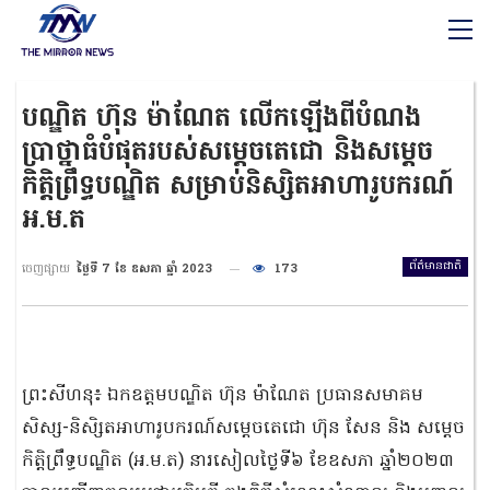
បណ្ឌិត ហ៊ុន ម៉ាណែត លើកឡើងពីបំណង
ប្រាថ្នាធំបំផុតរបស់សម្តេចតេជោ និងសម្តេច
កិត្តិព្រឹទ្ធបណ្ឌិត សម្រាប់និស្សិតអាហារូបករណ៍
អ.ម.ត
ព័ត៌មានជាតិ
ចេញផ្សាយ
ថ្ងៃទី 7 ខែ ឧសភា ឆ្នាំ 2023
173
ព្រះសីហនុ៖ ឯកឧត្តមបណ្ឌិត ហ៊ុន ម៉ាណែត ប្រធានសមាគម
សិស្ស-និសិ្សតអាហារូបករណ៍សម្ដេចតេជោ ហ៊ុន សែន និង សម្តេច
កិត្តិព្រឹទ្ធបណ្ឌិត (អ.ម.ត) នារសៀលថ្ងៃទី៦ ខែឧសភា ឆ្នាំ២០២៣