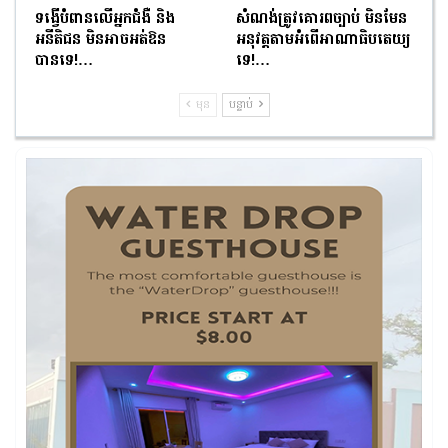
ទង្វើបំពានលើអ្នកជំងឺ និង
សំណង់ត្រូវគោរពច្បាប់ មិនមែន
អនីតិជន មិនអាចអត់ឱន
អនុវត្តតាមអំពើអាណាធិបតេយ្យ
បានទេ!…
ទេ!…
មុន
បន្ទាប់