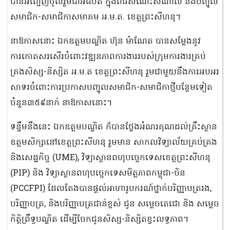
បានអញ្ជើញចូលរួមជាអធិបតី ក្នុងពិធីសំណេះសំណាល និងបញ្ចូល
សមាជិក-សមាជិកាសមាគម អ.ម.ត. ខេត្តព្រះសីហនុ។
នាឱកាសនោះ ឯកឧត្តមបណ្ឌិត ហ៊ុន ម៉ាណែត បានសម្តែងនូវ
ការកោតសរសើរចំពោះវឌ្ឍនភាពការងាររបស់ក្រុមការងារគ្រប់
គ្រងសិស្ស-និស្សិត អ.ម.ត ខេត្តព្រះសីហនុ រួមជាមួយនឹងការអបអរ
សាទរចំពោះការប្រកាសបញ្ចូលសមាជិក-សមាជិកាថ្មីបន្ថែមទៀត
ចំនួន៣៥៩នាក់ នាឱកាសនោះ។
ទន្ទឹមនឹងនេះ ឯកឧត្តមបណ្ឌិត ក៏បានថ្លែងអំណរគុណដល់គ្រឹះស្ថាន
ឧត្តមសិក្សានៅខេត្តព្រះសីហនុ រួមមាន សាកលវិទ្យាល័យគ្រប់គ្រង
និងសេដ្ឋកិច្ច (UME), វិទ្យាស្ថានពហុបច្ចេកទេសខេត្តព្រះសីហនុ
(PIP) និង វិទ្យាស្ថានពហុបច្ចេកទេសមិត្តភាពកម្ពុជា-ចិន
(PCCFPI) ដែលតែងបានផ្តល់អាហារូបករណ៍ថ្នាក់បរិញ្ញាបត្ររង,
បរិញ្ញាបត្រ, និងបរិញ្ញាបត្រជាន់ខ្ពស់ ជូន សម្តេចតេជោ និង សម្តេច
កិត្តិព្រឹទ្ធបណ្ឌិត ដើម្បីចែកជូនសិស្ស-និស្សិតខ្វះលទ្ធភាព។