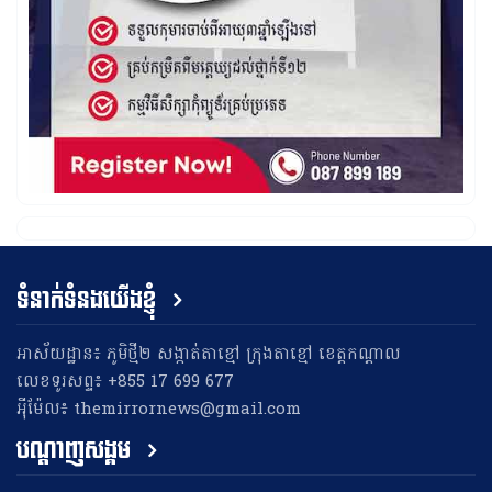
ទំនាក់ទំនងយើងខ្ញុំ
អាស័យដ្ឋាន៖ ភូមិថ្មី២ សង្កាត់តាខ្មៅ ក្រុងតាខ្មៅ ខេត្តកណ្តាល
លេខទូរសព្ទ៖ +855 17 699 677
អុីម៉ែល៖ themirrornews@gmail.com
បណ្តាញសង្គម