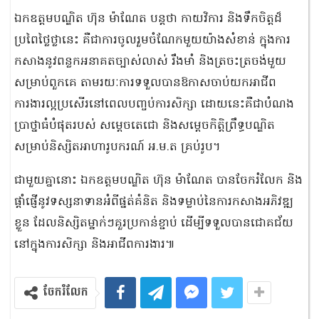
ឯកឧត្តមបណ្ឌិត ហ៊ុន ម៉ាណែត បន្ដថា កាយវិការ និងទឹកចិត្តដ៏
ប្រពៃថ្លៃថ្លានេះ គឺជាការចូលរួមចំណែកមួយយ៉ាងសំខាន់ ក្នុងការ
កសាងនូវពន្លកអនាគតច្បាស់លាស់ រឹងមាំ និងត្រចះត្រចង់មួយ
សម្រាប់ពួកគេ តាមរយៈការទទួលបានឱកាសចាប់យកអាជីព
ការងារល្អប្រសើរនៅពេលបញ្ចប់ការសិក្សា ដោយនេះគឺជាបំណង
ប្រាថ្នាធំបំផុតរបស់ សម្តេចតេជោ និងសម្តេចកិត្តិព្រឹទ្ធបណ្ឌិត
សម្រាប់និស្សិតអាហារូបករណ៍ អ.ម.ត គ្រប់រូប។
ជាមួយគ្នានោះ ឯកឧត្តមបណ្ឌិត ហ៊ុន ម៉ាណែត បានចែករំលែក និង
ផ្តាំផ្ញើនូវទស្សនាទានអំពីផ្នត់គំនិត និងទម្លាប់នៃការកសាងអភិវឌ្ឍ
ខ្លួន ដែលនិស្សិតម្នាក់ៗគួរប្រកាន់ខ្ជាប់ ដើម្បីទទួលបានជោគជ័យ
នៅក្នុងការសិក្សា និងអាជីពការងារ៕
ចែករំលែក