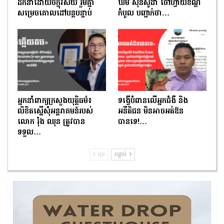
ដឹកនាំដោយចក្ខុវិស័យ រួមគ្នា
ឃឹម ស៊ុនសូដា ចៅហ្វាយខណ្ឌ
សម្រេចគោលដៅបន្តបន្ទាប់
កំបូល បញ្ជាក់ថា…
អ្នកនាំពាក្យក្រសួងយុត្តិធម៌៖
ទង្វើបំពានលើអ្នកជំងឺ និង
លិខិតស្នើសុំអន្តរាគមន៍របស់
អនីតិជន មិនអាចអត់ឱន
លោក រ៉ុង ឈុន ត្រូវបាន
បានទេ!…
ទទួល…
មុន
បន្ទាប់