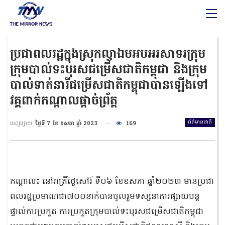
ប្រជាពលរដ្ឋក្នុងស្រុកល្វាឯមអបអរសាទរក្រុម
ក្រុមបាល់ទះបុរសជម្រើសជាតិកម្ពុជា និងក្រុម
បាល់ទាត់នារីជម្រើសជាតិកម្ពុជាបានឡើងទៅ
វគ្គពាក់កណ្តាលផ្តាច់ព្រ័ត្ត
ព័ត៌មានជាតិ
ចេញផ្សាយ
ថ្ងៃទី 7 ខែ ឧសភា ឆ្នាំ 2023
169
កណ្តាល៖ នៅរាត្រីថ្ងៃសៅរ៍ ទី០៦ ខែឧសភា ឆ្នាំ២០២៣ មានប្រជា
ពលរដ្ឋប្រមាណជា៧០០នាក់បានចូលរួមទស្សនាការផ្សាយបន្ត
ផ្ទាល់ការប្រកួត ការប្រកួតក្រុមបាល់ទះបុរសជម្រើសជាតិកម្ពុជា