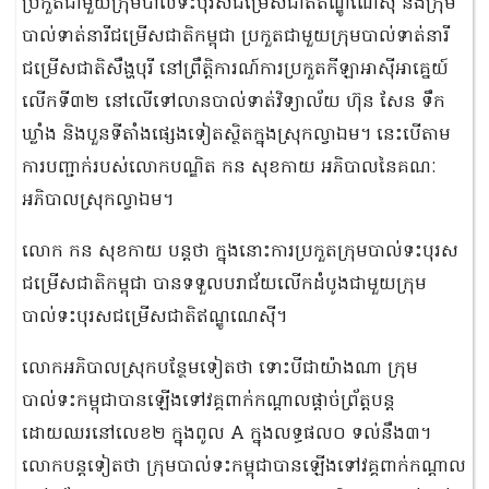
ប្រកួតជាមួយក្រុមបាល់ទះបុរសជម្រើសជាតិឥណ្ឌូណេស៊ី និងក្រុម
បាល់ទាត់នារីជម្រើសជាតិកម្ពុជា ប្រកួតជាមួយក្រុមបាល់ទាត់នារី
ជម្រើសជាតិសឹង្ហបុរី នៅព្រឹត្តិការណ៍ការប្រកួតកីឡាអាស៊ីអាគ្នេយ៍
លើកទី៣២ នៅលើទៅលានបាល់ទាត់វិទ្យាល័យ ហ៊ុន សែន ទឹក
ឃ្លាំង និងបួនទីតាំងផ្សេងទៀតស្ថិតក្នុងស្រុកល្វាឯម។ នេះបើតាម
ការបញ្ជាក់របស់លោកបណ្ឌិត កន សុខកាយ អភិបាលនៃគណៈ
អភិបាលស្រុកល្វាឯម។
លោក កន សុខកាយ បន្តថា ក្នុងនោះការប្រកួតក្រុមបាល់ទះបុរស
ជម្រើសជាតិកម្ពុជា បានទទួលបរាជ័យលើកដំបូងជាមួយក្រុម
បាល់ទះបុរសជម្រើសជាតិឥណ្ឌូណេស៊ី។
លោកអភិបាលស្រុកបន្ថែមទៀតថា ទោះបីជាយ៉ាងណា ក្រុម
បាល់ទះកម្ពុជាបានឡើងទៅវគ្គពាក់កណ្តាលផ្តាច់ព្រ័ត្តបន្ត
ដោយឈរនៅលេខ២ ក្នុងពូល A ក្នុងលទ្ធផល០ ទល់នឹង៣។
លោកបន្តទៀតថា ក្រុមបាល់ទះកម្ពុជាបានឡើងទៅវគ្គពាក់កណ្តាល