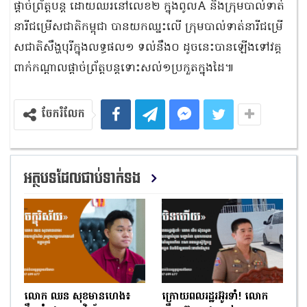
ផ្តាច់ព្រ័ត្តបន្ត ដោយឈរនៅលេខ២ ក្នុងពូលA និងក្រុមបាល់ទាត់
នារីជម្រើសជាតិកម្ពុជា បានយកឈ្នះលើ ក្រុមបាល់ទាត់នារីជម្រើ
សជាតិសឹង្ហបុរីក្នុងលទ្ធផល១ ទល់នឹង០ ដូចនេះបានឡើងទៅវគ្គ
ពាក់កណ្តាលផ្តាច់ព្រ័ត្តបន្តទោះសល់១ប្រកួតក្នុងដៃ៕
ចែករំលែក
អត្ថបទដែលជាប់ទាក់ទង
លោក ឈន សុខមានហេង៖
ក្រោយពលរដ្ឋរអ៊ូរទាំ! លោក