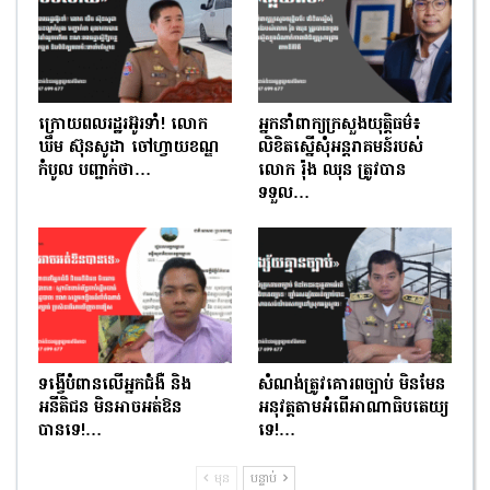
ក្រោយពលរដ្ឋរអ៊ូរទាំ! លោក
អ្នកនាំពាក្យក្រសួងយុត្តិធម៌៖
ឃឹម ស៊ុនសូដា ចៅហ្វាយខណ្ឌ
លិខិតស្នើសុំអន្តរាគមន៍របស់
កំបូល បញ្ជាក់ថា…
លោក រ៉ុង ឈុន ត្រូវបាន
ទទួល…
ទង្វើបំពានលើអ្នកជំងឺ និង
សំណង់ត្រូវគោរពច្បាប់ មិនមែន
អនីតិជន មិនអាចអត់ឱន
អនុវត្តតាមអំពើអាណាធិបតេយ្យ
បានទេ!…
ទេ!…
មុន
បន្ទាប់