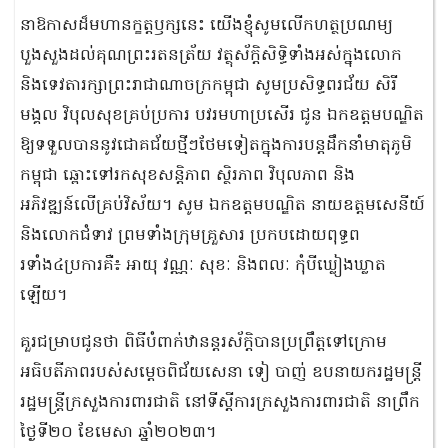
នាឱកាសដ៏មហានក្ខត្តឫក្សនេះ យើងខ្ញុំសូមលើកហត្ថប្រណម្យ
បួងសួងដល់គុណព្រះរតនត្រ័យ វត្ថុស័ក្ដិសិទ្ធិទាំងអស់ក្នុងលោក
និងទេវតារក្សាព្រះរាជាណាចក្រកម្ពុជា សូមប្រសិទ្ធពរជ័យ សិរី
មង្គល វិបុលសុខគ្រប់ប្រការ បវរមហាប្រសើរ ជូន ឯកឧត្តមបណ្ឌិត
ឱ្យទទួលបាននូវជោគជ័យថ្មីៗថែមទៀតក្នុងការបន្តដឹកនាំមាតុភូមិ
កម្ពុជា ឆ្ពោះទៅរកសុខសន្តិភាព ស្ថិរភាព វិបុលភាព និង
អភិវឌ្ឍន៍លើគ្រប់វិស័យ។ សូម ឯកឧត្តមបណ្ឌិត នាយឧត្តមសេនីយ៍
និងលោកជំទាវ ព្រមទាំងក្រុមគ្រួសារ ប្រកបដោយពុទ្ធព
រទាំង៤ប្រការគឺ៖ អាយុ វណ្ណៈ សុខៈ និងពលៈ កុំបីឃ្លៀងឃ្លាត
ឡើយ។
គួរជម្រាបជូនថា ពិធីបំពាក់ឋានន្តរស័ក្តិបានប្រព្រឹត្តទៅក្រោម
អធិបតីភាពរបស់សម្តេចពិជ័យសេនា ទៀ បាញ់ ឧបនាយករដ្ឋមន្ត្រី
រដ្ឋមន្ត្រីក្រសួងការពារជាតិ នៅទីស្តីការក្រសួងការពារជាតិ នាព្រឹក
ថ្ងៃទី២០ ខែមេសា ឆ្នាំ២០២៣។