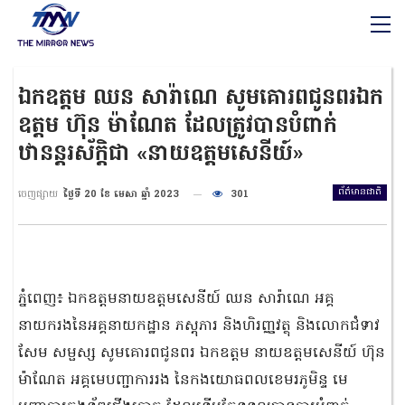
ឯកឧត្តម ឈន សារ៉ាណេ សូមគោរពជូនពរឯក
ឧត្តម ហ៊ុន ម៉ាណែត ដែលត្រូវបានបំពាក់
ឋានន្តរស័ក្តិជា «នាយឧត្តមសេនីយ៍»
ព័ត៌មានជាតិ
ចេញផ្សាយ
ថ្ងៃទី 20 ខែ មេសា ឆ្នាំ 2023
301
ភ្នំពេញ៖ ឯកឧត្តមនាយឧត្តមសេនីយ៍ ឈន សារ៉ាណេ អគ្គ
នាយករងនៃអគ្គនាយកដ្ឋាន ភស្តុភារ និងហិរញ្ញវត្ថុ និងលោកជំទាវ
សែម សម្ផស្ស សូមគោរពជូនពរ ឯកឧត្តម នាយឧត្តមសេនីយ៍ ហ៊ុន
ម៉ាណែត អគ្គមេបញ្ជាការរង នៃកងយោធពលខេមរភូមិន្ទ មេ