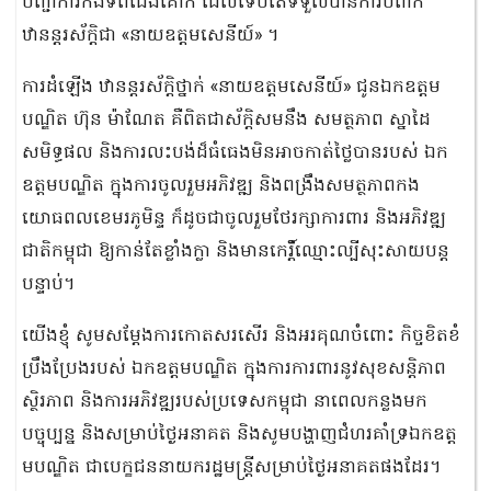
បញ្ជាការកងទ័ពជើងគោក ដែលទើបតែទទួលបានការបំពាក់
ឋានន្តរស័ក្តិជា «នាយឧត្តមសេនីយ៍» ។
ការដំឡើង ឋានន្តរស័ក្តិថ្នាក់ «នាយឧត្តមសេនីយ៍» ជូនឯកឧត្តម
បណ្ឌិត ហ៊ុន ម៉ាណែត គឺពិតជាស័ក្តិសមនឹង សមត្ថភាព ស្នាដៃ
សមិទ្ធផល និងការលះបង់ដ៏ធំធេងមិនអាចកាត់ថ្លៃបានរបស់ ឯក
ឧត្តមបណ្ឌិត ក្នុងការចូលរួមអភិវឌ្ឍ និងពង្រឹងសមត្ថភាពកង
យោធពលខេមរភូមិន្ទ ក៏ដូចជាចូលរួមថែរក្សាការពារ និងអភិវឌ្ឍ
ជាតិកម្ពុជា ឱ្យកាន់តែខ្លាំងក្លា និងមានកេរ្តិ៍ឈ្មោះល្បីសុះសាយបន្ត
បន្ទាប់។
យើងខ្ញុំ សូមសម្តែងការកោតសរសើរ និងអរគុណចំពោះ កិច្ចខិតខំ
ប្រឹងប្រែងរបស់ ឯកឧត្តមបណ្ឌិត ក្នុងការការពារនូវសុខសន្តិភាព
ស្ថិរភាព និងការអភិវឌ្ឍរបស់ប្រទេសកម្ពុជា នាពេលកន្លងមក
បច្ចុប្បន្ន និងសម្រាប់ថ្ងៃអនាគត និងសូមបង្ហាញជំហរគាំទ្រឯកឧត្ត
មបណ្ឌិត ជាបេក្ខជននាយករដ្ឋមន្ត្រីសម្រាប់ថ្ងៃអនាគតផងដែរ។