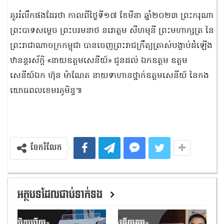
គួររំលឹកផងដែរថា កាលពីថ្ងៃទី១៧ ខែមីនា ឆ្នាំ២០២៣ ព្រះករុណា
ព្រះបាទសម្តេច ព្រះបរមនាថ នរោត្តម សីហមុនី ព្រះមហាក្សត្រ នៃ
ព្រះរាជាណាចក្រកម្ពុជា បានចេញព្រះរាជក្រឹត្យត្រាស់បង្គាប់ដំឡើង
ឋានន្តរស័ក្តិ «នាយឧត្តមសេនីយ៍» ជូនដល់ ឯកឧត្តម ឧត្តម
សេនីយ៍ឯក ហ៊ុន ម៉ាណែត នាយទាហានថ្នាក់ឧត្តមសេនីយ៍ នៃកង
យោធពលខេមរភូមិន្ទ៕
ចែករំលែក
អត្ថបទដែលជាប់ទាក់ទង