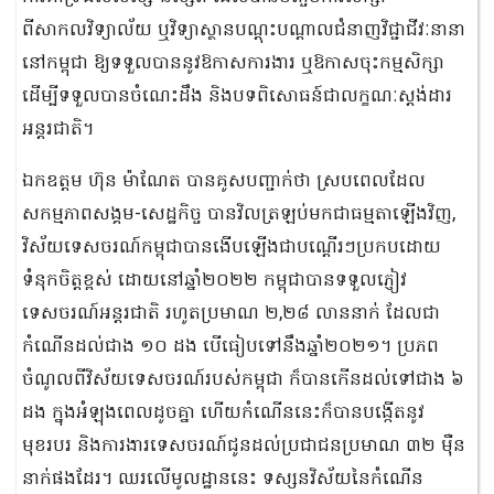
ពីសាកលវិទ្យាល័យ ឬវិទ្យាស្ថានបណ្ដុះបណ្ដាលជំនាញវិជ្ជាជីវៈនានា
នៅកម្ពុជា ឱ្យទទួលបាននូវឱកាសការងារ ឬឱកាសចុះកម្មសិក្សា
ដើម្បីទទួលបានចំណេះដឹង និងបទពិសោធន៍ជាលក្ខណៈស្តង់ដារ
អន្តរជាតិ។
ឯកឧត្តម ហ៊ុន ម៉ាណែត បានគូសបញ្ជាក់ថា ស្របពេលដែល
សកម្មភាពសង្គម-សេដ្ឋកិច្ច បានវិលត្រឡប់មកជាធម្មតាឡើងវិញ,
វិស័យទេសចរណ៍កម្ពុជាបានងើបឡើងជាបណ្តើរៗប្រកបដោយ
ទំនុកចិត្តខ្ពស់ ដោយនៅឆ្នាំ២០២២ កម្ពុជាបានទទួលភ្ញៀវ
ទេសចរណ៍អន្តរជាតិ រហូតប្រមាណ ២,២៨ លាននាក់ ដែលជា
កំណើនដល់ជាង ១០ ដង បើធៀបទៅនឹងឆ្នាំ២០២១។ ប្រភព
ចំណូលពីវិស័យទេសចរណ៍របស់កម្ពុជា ក៏បានកើនដល់ទៅជាង ៦
ដង ក្នុងអំឡុងពេលដូចគ្នា ហើយកំណើននេះក៏បានបង្កើតនូវ
មុខរបរ និងការងារទេសចរណ៍ជូនដល់ប្រជាជនប្រមាណ ៣២ ម៉ឺន
នាក់ផងដែរ។ ឈរលើមូលដ្ឋាននេះ ទស្សនវិស័យនៃកំណើន