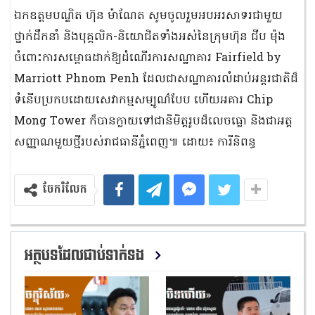
ឯកឧត្តមបណ្ឌិត ហ៊ុន ម៉ាណែត សូមចូលរួមអបអរសាទរជាមួយ
ថ្នាក់ដឹកនាំ និងបុគ្គលិក-និយោជិតទាំងអស់នៃក្រុមហ៊ុន ជីប ម៉ុង
ចំពោះការសម្ពោធដាក់ឱ្យដំណើរការសណ្ឋាគារ Fairfield by
Marriott Phnom Penh ដែលជាសណ្ឋាគារលំដាប់អន្តរជាតិដ៏
ទំនើបប្រកបដោយសេវាកម្មសម្បូណ៌បែប ហើយអគារ Chip
Mong Tower ក៏បានក្លាយទៅជានិមិត្តរូបដ៏លេចធ្លោ និងជាអត្ត
សញ្ញាណមួយថ្មីរបស់រាជធានីភ្នំពេញ៕ ដោយ៖ ការីនិពន្ធ
ចែករំលែក
អត្ថបទដែលជាប់ទាក់ទង