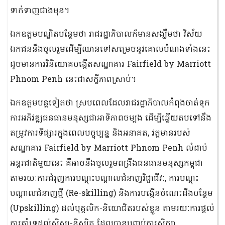
ទាក់ទាញជាងមុន។
ឯកឧត្តមបណ្ឌិតបន្ថែមថា រាជរដ្ឋាភិបាលក៏មានសង្ឃឹមថា វិស័យ
ឯកជននឹងចូលរួមដើម្បីឈានទៅសម្រេចនូវគោលបំណងទាំងនេះ
ដូចមានការវិនិយោគបង្កើតសណ្ឋាគារ Fairfield by Marriott
Phnom Penh នេះជាសក្ខីភាពស្រាប់។
ឯកឧត្តមបន្តទៀតថា ស្របពេលដែលរាជរដ្ឋាភិបាលកំពុងចាត់ទុក
ការអភិវឌ្ឍធនធានមនុស្សជាអាទិភាពចម្បង ដើម្បីឆ្លើយតបទៅនឹង
តម្រូវការទីផ្សារក្នុងពេលបច្ចុប្បន្ន និងអនាគត, វត្តមានរបស់
សណ្ឋាគារ Fairfield by Marriott Phnom Penh លំដាប់
អន្តរជាតិមួយនេះ គឺអាចនឹងចូលរួមពង្រឹងធនធានមនុស្សកម្ពុជា
តាមរយៈការជំរុញការបណ្តុះបណ្តាលជំនាញវិជ្ជាជីវៈ, ការបណ្តុះ
បណ្តាលជំនាញថ្មី (Re-skilling) និងការបង្កើនចំណេះដឹងបន្ថែម
(Upskilling) ដល់បុគ្គលិក-និយោជិតរបស់ខ្លួន តាមរយៈការផ្តល់
ការគាំទ្រដល់សិស្ស-និស្សិត ដែលបានបញ្ចប់ការសិក្សា