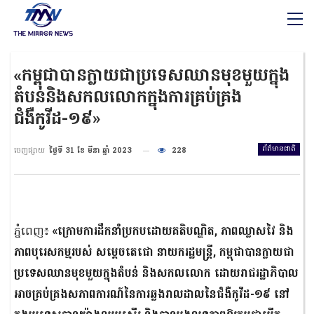
«កម្ពុជាបានក្លាយជាប្រទេសឈានមុខមួយក្នុង
តំបន់និងសកលលោកក្នុងការគ្រប់គ្រង
ជំងឺកូវីដ-១៩»
ព័ត៌មានជាតិ
ចេញផ្សាយ
ថ្ងៃទី 31 ខែ មីនា ឆ្នាំ 2023
228
ភ្នំពេញ៖
«ក្រោមការដឹកនាំប្រកបដោយគតិបណ្ឌិត, ភាពឈ្លាសវៃ និង
ភាពបុរេសកម្មរបស់ សម្តេចតេជោ នាយករដ្ឋមន្ត្រី, កម្ពុជាបានក្លាយជា
ប្រទេសឈានមុខមួយក្នុងតំបន់ និងសកលលោក ដោយរាជរដ្ឋាភិបាល
អាចគ្រប់គ្រងសភាពការណ៍នៃការឆ្លងរាលដាលនៃជំងឺកូវីដ-១៩ នៅ