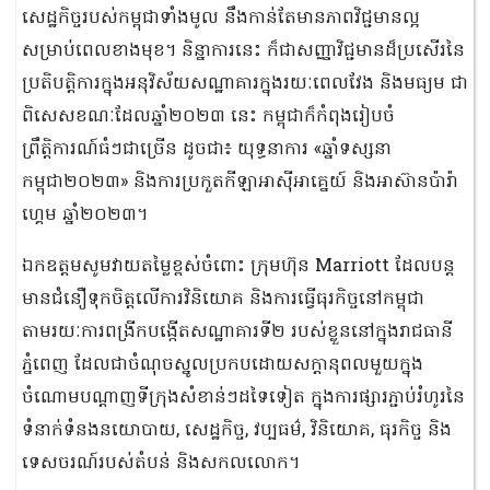
សេដ្ឋកិច្ចរបស់កម្ពុជាទាំងមូល នឹងកាន់តែមានភាពវិជ្ជមានល្អ
សម្រាប់ពេលខាងមុខ។ និន្នាការនេះ ក៏ជាសញ្ញាវិជ្ជមានដ៏ប្រសើរនៃ
ប្រតិបត្តិការក្នុងអនុវិស័យសណ្ឋាគារក្នុងរយៈពេលវែង និងមធ្យម ជា
ពិសេសខណៈដែលឆ្នាំ២០២៣ នេះ កម្ពុជាក៏កំពុងរៀបចំ
ព្រឹត្តិការណ៍ធំៗជាច្រើន ដូចជា៖ យុទ្ធនាការ «ឆ្នាំទស្សនា
កម្ពុជា២០២៣» និងការប្រកួតកីឡាអាស៊ីអាគ្នេយ៍ និងអាស៊ានប៉ារ៉ា
ហ្គេម ឆ្នាំ២០២៣។
ឯកឧត្តមសូមវាយតម្លៃខ្ពស់ចំពោះ ក្រុមហ៊ុន Marriott ដែលបន្ត
មានជំនឿទុកចិត្តលើការវិនិយោគ និងការធ្វើធុរកិច្ចនៅកម្ពុជា
តាមរយៈការពង្រីកបង្កើតសណ្ឋាគារទី២ របស់ខ្លួននៅក្នុងរាជធានី
ភ្នំពេញ ដែលជាចំណុចស្នូលប្រកបដោយសក្តានុពលមួយក្នុង
ចំណោមបណ្តាញទីក្រុងសំខាន់ៗដទៃទៀត ក្នុងការផ្សារភ្ជាប់រំហូរនៃ
ទំនាក់ទំនងនយោបាយ, សេដ្ឋកិច្ច, វប្បធម៌, វិនិយោគ, ធុរកិច្ច និង
ទេសចរណ៍របស់តំបន់ និងសកលលោក។