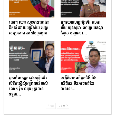
លោក ឈន សុខមានហេង៖
ក្រោយពលរដ្ឋរអ៊ូរទាំ! លោក
ដឹកនាំដោយចក្ខុវិស័យ រួមគ្នា
ឃឹម ស៊ុនសូដា ចៅហ្វាយខណ្ឌ
សម្រេចគោលដៅបន្តបន្ទាប់
កំបូល បញ្ជាក់ថា…
អ្នកនាំពាក្យក្រសួងយុត្តិធម៌៖
ទង្វើបំពានលើអ្នកជំងឺ និង
លិខិតស្នើសុំអន្តរាគមន៍របស់
អនីតិជន មិនអាចអត់ឱន
លោក រ៉ុង ឈុន ត្រូវបាន
បានទេ!…
ទទួល…
មុន
បន្ទាប់