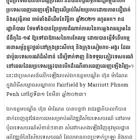
ក្នុងប្រទេសបានយ៉ាងល្អប្រសើរ និងបានបង្កលទ្ធភាពឱ្យកម្ពុជាបើក
ប្រទេសពេញលេញឡើងវិញលើគ្រប់វិស័យប្រកបដោយភាពជឿជាក់
និងសុវត្ថិភាព ចាប់តាំងពីដើមខែវិច្ឆិកា ឆ្នាំ២០២១ រហូតមក។ រាជ
រដ្ឋាភិបាល ថែមទាំងបានប្រែក្លាយដំណាក់កាលនៃការឆ្លងរាតត្បាតនៃ
ជំងឺកូវីដ-១៩ ឱ្យទៅជាឱកាសនៃការកែលម្អ ដោយបានធ្វើទំនើបកម្ម
រចនាសម្ព័ន្ធផ្លូវថ្នល់នៅក្រុងព្រះសីហនុ និងក្រុងសៀមរាប-អង្គរ ដែល
ជាប៉ូលទេសចរណ៍ដ៏សំខាន់ ដើម្បីទាក់ទាញ និងទទួលភ្ញៀវទេសចរណ៍
នៅពេលដែលប្រទេសត្រូវបានបើកដំណើរការពេញលេញឡើងវិញ»
។
នេះជាប្រសាសន៍លើកឡើងរបស់ឯកឧត្តមបណ្ឌិត ហ៊ុន ម៉ាណែត
ក្នុងពិធីសម្ពោធសណ្ឋាគារ Fairfield by Marriott Phnom
Penh នៅថ្ងៃទី៣១ ខែមីនា ឆ្នាំ២០២៣។
ឯកឧត្តមបណ្ឌិត ហ៊ុន ម៉ាណែត បានបន្តថា រាជរដ្ឋាភិបាលក៏បាន
ដាក់ចេញនូវផែនការមេសម្រាប់អភិវឌ្ឍវិស័យទេសចរណ៍ នៅតាម
ប៉ូលទេសចរណ៍សំខាន់ៗនានា សំដៅកសាងឡើងវិញនូវមូលដ្ឋាន
អភិវឌ្ឍន៍នៃវិស័យទេសចរណ៍ ដែលមានភាពប្រទាក់ក្រឡា និងភាព