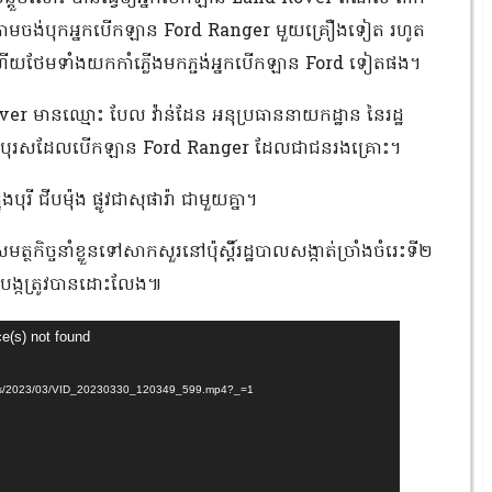
តាមចង់បុកអ្នកបើកឡាន Ford Ranger មួយគ្រឿងទៀត រហូត
ផារ៉ា ហើយថែមទាំងយកកាំភ្លើងមកភ្ជង់អ្នកបើកឡាន Ford ទៀតផង។
er មានឈ្មោះ បែល វ៉ាន់ដែន អនុប្រធាននាយកដ្ឋាន នៃរដ្ឋ
ែកបុរសដែលបើកឡាន Ford Ranger ដែលជាជនរងគ្រោះ។
ុរី ជីបម៉ុង ផ្លូវជាសុផារ៉ា ជាមួយគ្នា។
កិច្ចនាំខ្លួនទៅសាកសួរនៅប៉ុស្តិ៍រដ្ឋបាលសង្កាត់ច្រាំងចំរេះទី២
បង្កត្រូវបានដោះលែង៕
ce(s) not found
ploads/2023/03/VID_20230330_120349_599.mp4?_=1