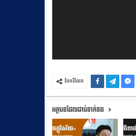
ចែករំលែក
អត្ថបទដែលជាប់ទាក់ទង