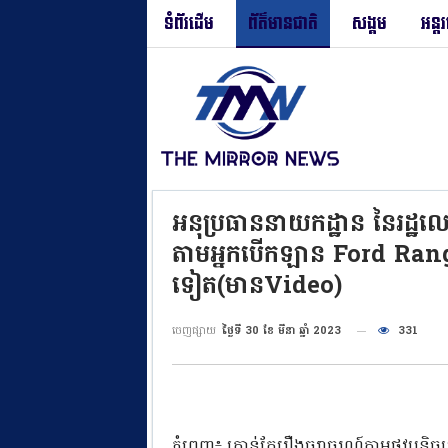
ទំព័រដើម
ព័ត៌មានជាតិ
សង្គម
អន្ត
អនុប្រធាននាយកដ្ឋាន នៃរដ្ឋល
តាមអ្នកបើកឡាន Ford Ranger
ទៀត(មានVideo)
ចេញផ្សាយ
ថ្ងៃទី 30 ខែ មីនា ឆ្នាំ 2023
331
ភ្នំពេញ៖ គ្រាន់តែរឿងចរាចរណ៍តាមផ្លូវបន្