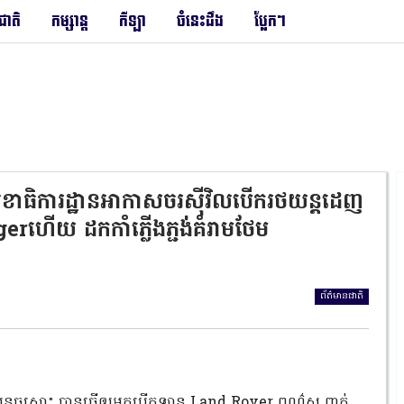
រជាតិ
កម្សាន្ត
កីឡា
ចំនេះដឹង
ប្លែកៗ
េខាធិការដ្ឋាន​អាកាសចរស៊ីវិល​បើករថយន្តដេញ
ហើយ ដកកាំភ្លើងភ្ជង់គំរាមថែម
ព័ត៌មានជាតិ
តិចបន្តួចសោះ បានធ្វើឲ្យអ្នកបើកឡាន Land Rover ពណ៌ស ពាក់