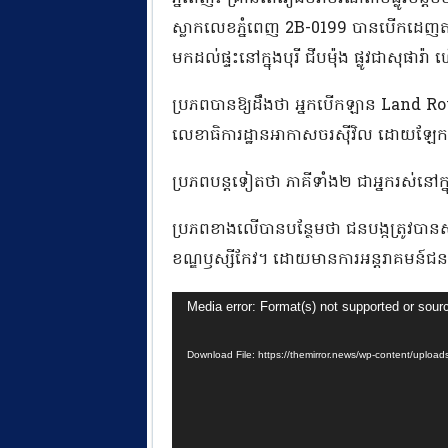
ស្លាកលេខភ្នំពេញ 2B-0199 បានបើកដេញ
មកដល់ផ្ទះនៅក្នុងបុរី ជីបម៉ុង ផ្លូវជាសុ
ប្រភពបានឱ្យដឹងថា អ្នកបើកឡាន Land Rov
លេខាធិការដ្ឋានអាកាសចរស៊ីវិល ដោយឡ
ប្រភពបន្តទៀតថា ភាគីទាំង២ ជាអ្នករស់នៅក្នុងប
ប្រភពខាងលើបានបន្ថែមថា ជនបង្កត្រូវបានសមត្ថ
ខណ្ឌឫស្សីកែវ។ ដោយមានការអន្តរាគមន៍ជន
Video
Media error: Format(s) not supported or sour
Player
Download File: https://themirror.news/wp-content/u