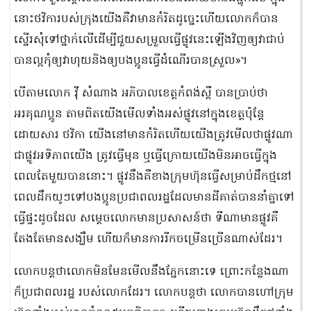
នោះថវិការបស់ក្រុងយើងគឺវាមានកំរិតដូច្នេះហើយលោកក៏បាន
ស្នើរសុំទៅថ្នាក់លើដើម្បីជួយសម្រួលធ្វើផ្លូវនេះឡើងវិញឲ្យវាជាប់
បានល្អកុំឲ្យវាហុយនិងឲ្យបងប្អូនធ្វើដំណើរបានស្រួល»។
បើតាមលោក វ៉ី សំណាង អភិបាលខេត្តកំពង់ស្ពឺ បានប្រាប់ថា
អរគុណប្អូន តាមពិតយើងមើលទាំងអស់ផ្លូវនៅក្នុងខេត្តប៉ុន្តែ
ដោយសារ ថវិកា យើងនៅមានកំរិតហើយយើងត្រូវមើលថាផ្លូវណា
ជាផ្លូវអទិភាពយើង ត្រូវធ្វើមុន ឬធ្វើក្រោយយើងមិនអាចធ្វើក្នុង
ពេលតែមួយបាននោះ។ ផ្លូវនឹងគឺខាងក្រុមហ៊ុនធ្វើសម្រាប់ដឹកថ្មនៅ
ពេលដឹកយូៗទៅបងប្អូនប្រជាពលរដ្ឋដែលមានដីគាត់បាននាំគ្នាទៅ
ធ្វើផ្ទះដូចដែល សម្តេចលោកមានប្រសាសន៍ថា ទីណាមានផ្លូវគឺ
តែងតែមានសង្ឃឹម ហើយក៏មានការរីកចម្រើនច្រើនណាស់ដែរ។
លោកបន្តថាលោកមិនមែនមើលនឹងភ្នែកនោះទេ ព្រោះកន្លែងណា
ក៏ប្រជាពលរដ្ឋ របស់លោកដែរ។ លោកបន្តថា លោកបានហៅក្រុម