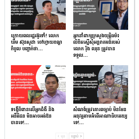
ក្រោយពលរដ្ឋរអ៊ូរទាំ! លោក
អ្នកនាំពាក្យក្រសួងយុត្តិធម៌៖
ឃឹម ស៊ុនសូដា ចៅហ្វាយខណ្ឌ
លិខិតស្នើសុំអន្តរាគមន៍របស់
កំបូល បញ្ជាក់ថា…
លោក រ៉ុង ឈុន ត្រូវបាន
ទទួល…
ទង្វើបំពានលើអ្នកជំងឺ និង
សំណង់ត្រូវគោរពច្បាប់ មិនមែន
អនីតិជន មិនអាចអត់ឱន
អនុវត្តតាមអំពើអាណាធិបតេយ្យ
បានទេ!…
ទេ!…
មុន
បន្ទាប់