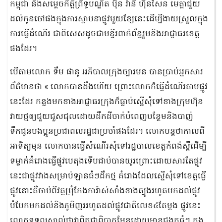
កម្ពុជា និងសម្ដេចកិត្តិព្រឹទ្ធបណ្ឌិត ប៊ុន រ៉ានី ហ៊ុនសែន មេត្តាជួយ
ដល់កូនចៅផងក្នុងការស្ថាបនាផ្លូវមួយខ្សែនេះដើម្បីងាយស្រួលក្នុង
ការធ្វើដំណើរ ជាពិសេសដូចជាមន្ទីរពាក់ព័ន្ធរួមនិងអាជ្ញាធរខេត្ត
ផងដែរ។
បើតាមលោក ទឹម ផានូ អភិបាលក្រុងច្បារមន បានប្រាប់អ្នកសារ
ព័ត៌មានថា « លោកបានដឹងហើយ ព្រោះលោកក៏ធ្វើដំណើរតាមផ្លូវ
នេះដែរ កន្លងមកខាងអាជ្ញាធរក្រុងក៏ធ្លាប់ស្នើសុំទៅខាងក្រុមហ៊ុន
វាយថ្មឲ្យជួយជួសជុលដោយដឹកដីចាក់បំពេញបន្ថែមនិងបាញ់
ទឹកជូនបងប្អូនប្រជាពលរដ្ឋជាប្រចាំផងដែរ។ លោកបន្តថាកាលពី
អាទិត្យមុន លោកបានធ្វើសំណើរសុំទៅរដ្ឋបាលខេត្តកំពង់ស្ពឺដើម្បី
ទម្លាក់គំរោងធ្វើផ្លូវបេតុងទើបជាប់បានយូរព្រោះដោយសារតែផ្លូវ
នេះជាផ្លូវវាងសម្រាប់ឡានធំៗដឹកថ្ម គំរោងដែលស្នើសុំទៅខេត្តធ្វើ
ផ្លូវនោះគឺចាប់ពីវត្តម្រុំកែងការ៉ាស់សាំងខាងត្បូងរហូតមកដល់ផ្លូវ
បំបែកមកដល់និងភូមិញររហូតដល់ផ្លូវជាតិលេខ៤តែម្តង ផ្លូវនេះ
លោកទទួលស្គាល់ថាវាពិតជាពិបាកមែនដោយមានជង្ហុកធំៗ ក្នុង