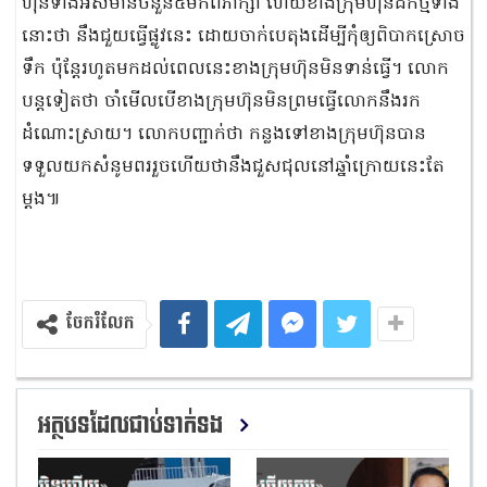
ហ៊ុនទាំងអស់មានចំនួន៥មកពិភាក្សា ហើយខាងក្រុមហ៊ុនដឹកថ្មទាំង
នោះថា នឹងជួយធ្វើផ្លូវនេះ ដោយចាក់បេតុងដើម្បីកុំឲ្យពិបាកស្រោច
ទឹក ប៉ុន្តែរហូតមកដល់ពេលនេះខាងក្រុមហ៊ុនមិនទាន់ធ្វើ។ លោក
បន្តទៀតថា ចាំមើលបើខាងក្រុមហ៊ុនមិនព្រមធ្វើលោកនឹងរក
ដំណោះស្រាយ។ លោកបញ្ជាក់ថា កន្លងទៅខាងក្រុមហ៊ុនបាន
ទទួលយកសំនូមពររួចហើយថានឹងជួសជុលនៅឆ្នាំក្រោយនេះតែ
ម្តង៕
ចែករំលែក
អត្ថបទដែលជាប់ទាក់ទង