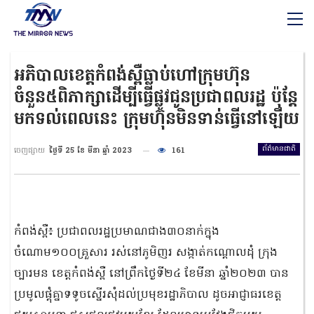
អភិបាលខេត្តកំពង់ស្ពឺធ្លាប់ហៅក្រុមហ៊ុន
ចំនួន៥ពិភាក្សាដើម្បីធ្វើផ្លូវជូនប្រជាពលរដ្ឋ ប៉ុន្តែ
មកទល់ពេលនេះ ក្រុមហ៊ុនមិនទាន់ធ្វើនៅឡើយ
ព័ត៌មានជាតិ
ចេញផ្សាយ
ថ្ងៃទី 25 ខែ មីនា ឆ្នាំ 2023
161
កំពង់ស្ពឺ៖ ប្រជាពលរដ្ឋប្រមាណជាង៣០នាក់ក្នុង
ចំណោម១០០គ្រួសារ រស់នៅភូមិញរ សង្កាត់កណ្តោលដុំ ក្រុង
ច្បារមន ខេត្តកំពង់ស្ពឺ នៅព្រឹកថ្ងៃទី២៤ ខែមីនា ឆ្នាំ២០២៣ បាន
ប្រមូលផ្តុំគ្នាទទូចស្នើរសុំដល់ប្រមុខរដ្ឋាភិបាល ដូចអាជ្ញាធរខេត្ត