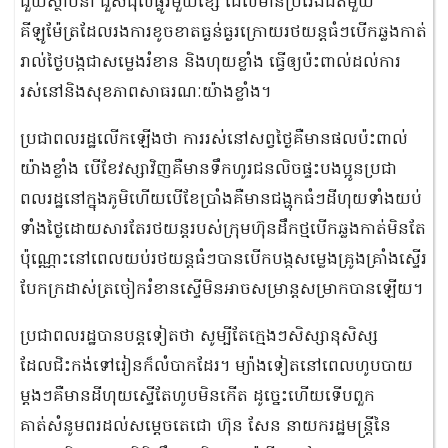
ជួយស្ថាបនា ជួសជុលផ្លូវមួយខ្សែ ដែលមានប្រវែងជិតមួយ
គីឡូម៉ែត្រដែលរងការខូចខាតធ្ងន់ធ្ងរក្រោយរថយន្តធំៗបើកឆ្លងកាត់
រាល់ថ្ងៃបង្កជាសម្លេងរំខាន និងហុយខ្លាំង ធ្វើឲ្យប៉ះពាល់ដល់ការ
រស់នៅនិងសុខភាពសាធរណៈយ៉ាងខ្លាំង។
ប្រជាពលរដ្ឋលើកឡើងថា ការរស់នៅសព្វថ្ងៃគឺមានផលប៉ះពាល់
យ៉ាងខ្លាំង បើខែវស្សាវិញគឺមានទឹកហូរជនលិចផ្ទះបងប្អូនប្រជា
ពលរដ្ឋនៅក្នុងភូមិហើយបើខែប្រាំងគឺមានជង្ហុកធំៗដីហុយទាំងយប់
ទាំងថ្ងៃដោយសារតែរថយន្តរបស់ក្រុមហ៊ុនដឹកថ្មបើកឆ្លងកាត់មិនតែ
ប៉ុណ្ណោះនៅពេលយប់រថយន្តធំៗបានបើកបង្កសម្លេងគ្រូងគ្រាំងស្ទើរ
បែកក្រដាស់ត្រចៀករំខានស្ទើមិនអាចសម្រាន្តសម្រាកបានឡើយ។
ប្រជាពលរដ្ឋបានបន្តទៀតថា សូម្បីតែក្មេងៗសិស្សានុសិស្ស
ដែលជិះកង់ទៅរៀនក៏លំបាកដែរ។ ម្យ៉ាងទៀតនៅពេលហូបបាយ
ម្តងៗគឺមានដីហុយស្ទើតែហូបមិនកើត ដូច្នេះហើយទើបពួក
គាត់សំនូមពរដល់សម្តេចតេជោ ហ៊ុន សែន នាយករដ្ឋមន្ត្រីនៃ