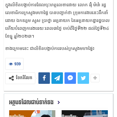
ក្នុងលិខិតបង្គាប់ការដែលចុះហត្ថលេខាដោយ លោក អ៊ុំ ម៉ារ៉ា រដ្ឋ
លេខាធិការក្រសួងមហាផ្ទៃ បានបញ្ជាក់ថា ក្រុមការងារនេះដឹកនាំ
ដោយ ឯកឧត្តម សួស ប្រាថ្នា អគ្គនាយក នៃអគ្គនាយកដ្ឋារដ្ឋបាល
ហើយបំពេញការងាររយៈពេល៣ថ្ងៃ ចាប់ពីថ្ងៃទី២២ ដល់ថ្ងៃទី២៤
ខែធ្នូ ឆ្នាំ២០២៣។
ខាងក្រោមនេះ ជាលិខិតបង្គាប់ការរបស់ក្រសួងមហាផ្ទៃ៖
939
ចែករំលែក
អត្ថបទដែលជាប់ទាក់ទង