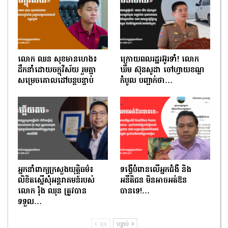
លោក ឈន សុខមានហេង៖
ក្រោយពលរដ្ឋរអ៊ូរទាំ! លោក
ដឹកនាំដោយចក្ខុវិស័យ រួមគ្នា
ឃឹម ស៊ុនសូដា ចៅហ្វាយខណ្ឌ
សម្រេចគោលដៅបន្តបន្ទាប់
កំបូល បញ្ជាក់ថា…
អ្នកនាំពាក្យក្រសួងយុត្តិធម៌៖
ទង្វើបំពានលើអ្នកជំងឺ និង
លិខិតស្នើសុំអន្តរាគមន៍របស់
អនីតិជន មិនអាចអត់ឱន
លោក រ៉ុង ឈុន ត្រូវបាន
បានទេ!…
ទទួល…
មុន
បន្ទាប់