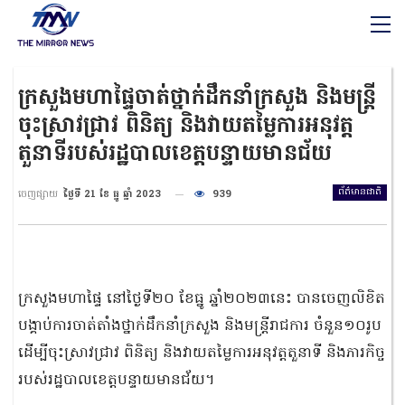
ក្រសួងមហាផ្ទៃចាត់ថ្នាក់ដឹកនាំក្រសួង និងមន្ដ្រី
ចុះស្រាវជ្រាវ ពិនិត្យ និងវាយតម្លៃការអនុវត្ត
តួនាទីរបស់រដ្ឋបាលខេត្តបន្ទាយមានជ័យ
ព័ត៌មានជាតិ
ចេញផ្សាយ
ថ្ងៃទី 21 ខែ ធ្នូ ឆ្នាំ 2023
939
ក្រសួងមហាផ្ទៃ នៅថ្ងៃទី២០ ខែធ្នូ ឆ្នាំ២០២៣នេះ បានចេញលិខិត
បង្គាប់ការចាត់តាំងថ្នាក់ដឹកនាំក្រសួង និងមន្ដ្រីរាជការ ចំនួន១០រូប
ដើម្បីចុះស្រាវជ្រាវ ពិនិត្យ និងវាយតម្លៃការអនុវត្តតួនាទី និងភារកិច្ច
របស់រដ្ឋបាលខេត្តបន្ទាយមានជ័យ។