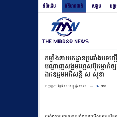
ទំព័រដើម
ព័ត៌មានជាតិ
សង្គម
អន្ត
កម្លាំងនាយកដ្ឋាន​ប្រឆាំង​បទល្
បណ្ដាញសង្គមហ្វេសប៊ុកម្នាក់ឲ្យច
ឯកឧត្ដមអភិសន្តិ ស សុខា
ចេញផ្សាយ
ថ្ងៃទី 18 ខែ ធ្នូ ឆ្នាំ 2023
990
កម្លាំងនាយកដ្ឋាន​ប្រឆាំង​បទល្មើស​បច្ចេកវ