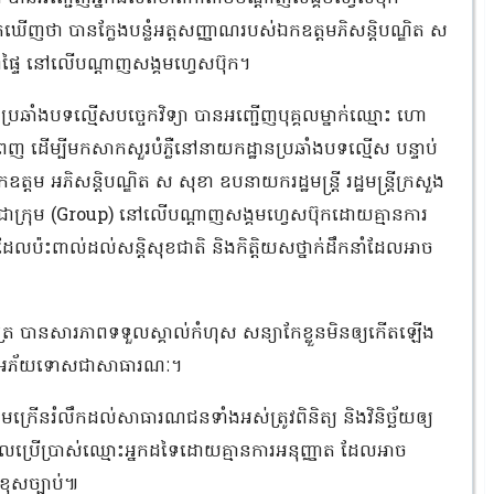
រកឃេីញថា​ បានក្លែងបន្លំអត្ដសញ្ញាណរបស់ឯកឧត្ដមភិសន្ដិបណ្ឌិត​ ស​
ង​មហាផ្ទៃ​ នៅលេីបណ្ដាញសង្គមហ្វេសប៊ុក។
នប្រឆាំងបទល្មេីសបច្ចេកវិទ្យា​ បានអញ្ជេីញបុគ្គលម្នាក់ឈ្មោះ​ ហោ
ំពេញ ដេីម្បីមកសាកសួរបំភ្លឺ​នៅ​នាយកដ្ឋាន​ប្រឆាំង​បទល្មើស​ បន្ទាប់
ម អភិសន្ដិបណ្ឌិត​ ស​ សុខា​ ឧបនាយករដ្ឋមន្ត្រី​ រដ្ឋមន្ត្រី​ក្រសួង​
ីតជា​ក្រុម​ (Group) នៅលេីបណ្ដាញសង្គមហ្វេសប៊ុក​ដោយ​គ្មាន​ការ​
ប៉ះពាល់ដល់សន្តិសុខជាតិ​​ និង​កិត្តិយស​ថ្នាក់​ដឹកនាំ​ដែល​អាច​
ិត្រ បានសារភាព​ទទួលស្គាល់កំហុស​ ​​សន្យាកែខ្លួនមិនឲ្យកើតឡើង
ំ​អភ័យទោស​ជា​សាធារណៈ​។
រើនរំលឹក​ដល់​សាធារណជន​ទាំង​អស់​ត្រូវ​ពិនិត្យ​ និង​វិនិច្ឆ័យ​ឲ្យ​
​ប្រើប្រាស់​ឈ្មោះ​អ្នក​ដទៃ​ដោយ​គ្មាន​ការ​អនុញ្ញាត​ ដែល​អាច​
ីខុសច្បាប់៕