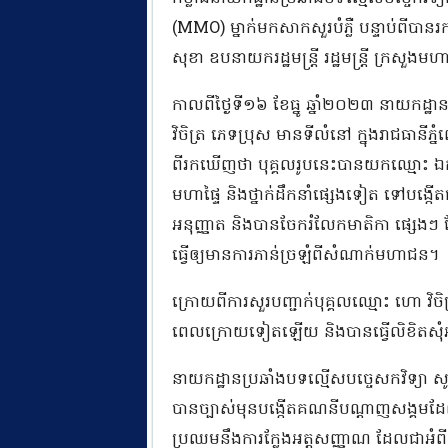
(MMO) ម្នាក់មកសាកសួរបំភ្លឺ​ បន្ទាប់ពីបាន
សុខា​ ឧបនាយករដ្ឋមន្ត្រី​ រដ្ឋមន្ត្រី​ ក្រសួ
កាលពីថ្ងៃទី១៦ ខែធ្នូ​ ឆ្នាំ​២០២៣​ នាយកដ្ឋា
វិចិត្រ ភេទប្រុស​ មានទីលំនៅ​ ក្នុងរាជធានីភ្ន
ពីរកឃេីញថា​ បុគ្គលរូបនេះបាន​យកឈ្មោះ​ ឯកឧត្ត
មហាផ្ទៃ​ និងថ្នាក់ដឹកនាំផ្សេងទៀត​ ទៅបង្កេ
អនុញ្ញាត​ និងបានចែករំលែកមាតិកា ផ្សេងៗ ដែល
ធ្វេីឲ្យមានការ​ភាន់​ច្រឡំ​ពីសំណាក់មហាជន​​។
ក្រោយពីការសួរបញ្ជាក់បុគ្គលឈ្មោះ​ ហោ វិច
ពេលក្រោយទៀតឡើយ និង​បាន​ធ្វើ​លិខិត​សុ
នាយកដ្ឋាន​ប្រឆាំងបទល្មើសបច្ចេសកវិទ្យា សូម​ក្
បាន​ច្បាស់​មុន​បង្កើត​គណនី​បណ្តាញ​សង្គម​ដែល
ប្រឈម​នឹង​ការ​ក្លែង​អត្តសញ្ញាណ​ ដែលជាអំព