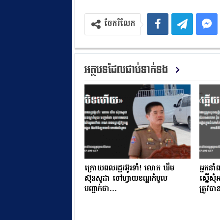
ចែករំលែក
អត្ថបទដែលជាប់ទាក់ទង
ក្រោយពលរដ្ឋរអ៊ូរទាំ! លោក ឃឹម
អ្នកនាំ
ស៊ុនសូដា ចៅហ្វាយខណ្ឌកំបូល
ស្នើសុ
បញ្ជាក់ថា…
ត្រូវ