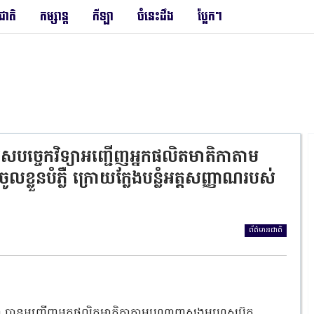
រជាតិ
កម្សាន្ត
កីឡា
ចំនេះដឹង
ប្លែកៗ
មើស​បច្ចេកវិទ្យា​អញ្ជេីញអ្នកផលិតមាតិកាតាម
ូលខ្លួនបំភ្លឺ ក្រោយក្លែងបន្លំអត្តសញ្ញាណរបស់
ព័ត៌មានជាតិ
ិទ្យា​ បានអញ្ជេីញអ្នកផលិតមាតិកាតាមបណ្ដាញសង្គមហ្វេសប៊ុក