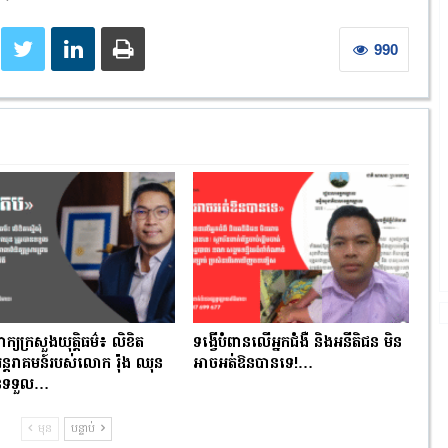
990
ពាក្យក្រសួងយុត្តិធម៌៖ លិខិត
ទង្វើបំពានលើអ្នកជំងឺ និងអនីតិជន មិន
ំអន្តរាគមន៍របស់លោក រ៉ុង ឈុន
អាចអត់ឱនបានទេ!…
បានទទួល…
មុន
បន្ទាប់