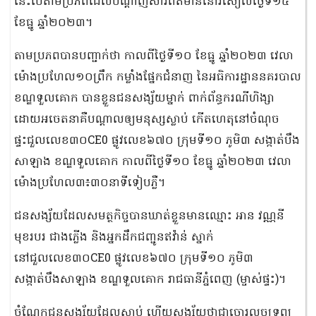
នេះបើតាមប្រភពដែលបណ្តាញសារព័ត៌មាននៅរសៀលថ្ងៃទី១៥
ខែធ្នូ ឆ្នាំ២០២៣។
តាមប្រភពបានបញ្ជាក់ថា កាលពីថ្ងៃទី១០ ខែធ្នូ ឆ្នាំ២០២៣ វេលា
ម៉ោងប្រហែល១០ព្រឹក កម្លាំងផ្នែកជំនាញ នៃអធិការដ្ឋាននគរបាល
ខណ្ឌទួលគោក បានខ្លួនជនសង្ស័យម្នាក់ ពាក់ព័ន្ធករណីហិង្សា
ដោយអចេតនាគឺបណ្ដាលឲ្យមនុស្សស្លាប់ កើតហេតុនៅចំណុច
ផ្ទះជួលលេខ៣០CE0 ផ្លូវលេខ៦៧០ ក្រុមទី១០ ភូមិ៣ សង្កាត់បឹង
សាឡាង ខណ្ឌទួលគោក កាលពីថ្ងៃទី១០ ខែធ្នូ ឆ្នាំ២០២៣ វេលា
ម៉ោងប្រហែល៣៖៣០នាទីទៀបភ្លឺ។
ជនសង្ស័យដែលសមត្ថកិច្ចបានឃាត់ខ្លួនមានឈ្មោះ អាន វណ្ណនី
មុខរបរ ជាងភ្លើង និងអ្នកដឹកជញ្ជូនឥវ៉ាន់ ស្នាក់
នៅជួលលេខ៣០CE0 ផ្លូវលេខ៦៧០ ក្រុមទី១០ ភូមិ៣
សង្កាត់បឹងសាឡាង ខណ្ឌទួលគោក រាជធានីភ្នំពេញ (ម្ចាស់ផ្ទះ)។
ចំណែកជនសង្ស័យដែលស្លាប់ ហើយសង្ស័យថាជាចោរលួចទ្រព្យ