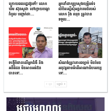
ក្រោយពលរដ្ឋរអ៊ូរទាំ! លោក
អ្នកនាំពាក្យក្រសួងយុត្តិធម៌៖
ឃឹម ស៊ុនសូដា ចៅហ្វាយខណ្ឌ
លិខិតស្នើសុំអន្តរាគមន៍របស់
កំបូល បញ្ជាក់ថា…
លោក រ៉ុង ឈុន ត្រូវបាន
ទទួល…
ទង្វើបំពានលើអ្នកជំងឺ និង
សំណង់ត្រូវគោរពច្បាប់ មិនមែន
អនីតិជន មិនអាចអត់ឱន
អនុវត្តតាមអំពើអាណាធិបតេយ្យ
បានទេ!…
ទេ!…
មុន
បន្ទាប់