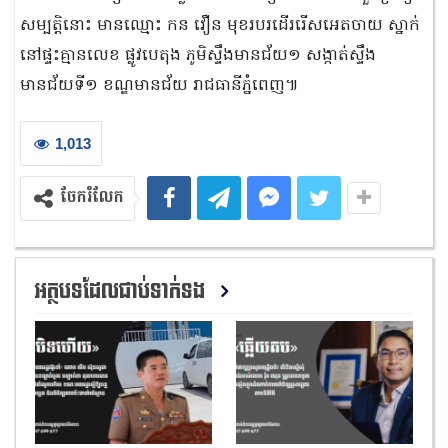
សម្បត្តិនោះ មានឈ្មោះ កន វឿន មុខរបរដើររើសអេតចាយ ស្នាក់
នៅផ្ទះគ្មានលេខ ផ្លូវបេតុង ភូមិស្ទឹងមានជ័យ១ សង្កាត់ស្ទឹង
មានជ័យទី១ ខណ្ឌមានជ័យ រាជធានីភ្នំពេញ៕
1,013
ចែករំលែក
អត្ថបទដែលជាប់ទាក់ទង