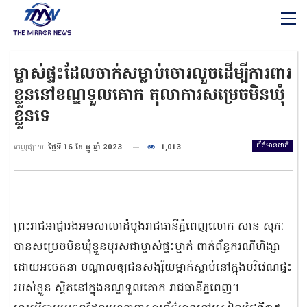
ម្ចាស់ផ្ទះដែលចាក់សម្លាប់ចោរលួចដើម្បីការពារ
ខ្លួននៅខណ្ឌទួលគោក តុលាការសម្រេចមិនឃុំ
ខ្លួនទេ
ព័ត៌មានជាតិ
ចេញផ្សាយ
ថ្ងៃទី 16 ខែ ធ្នូ ឆ្នាំ 2023
1,013
ព្រះរាជអាជ្ញារងអមសាលាដំបូងរាជធានីភ្នំពេញលោក សាន សុភ:
បានសម្រេចមិនឃុំខ្លួនបុរសជាម្ចាស់ផ្ទះម្នាក់ ពាក់ព័ន្ធករណីហិង្សា
ដោយអចេតនា បណ្ដាលឲ្យជនសង្ស័យម្នាក់ស្លាប់នៅក្នុងបរិវេណផ្ទះ
របស់ខ្លួន ស្ថិតនៅក្នុងខណ្ឌទួលគោក រាជធានីភ្នពេញ។