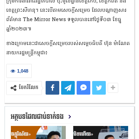
ក្រុមការងាររាជរដ្ឋាភិបាល ចុះមូលដ្ឋានខេត្តកែប, ខេត្តកំពត និង
ខេត្តព្រះសីហនុ។ នេះបើតាមសេចក្តីសម្រេច ដែលបណ្ដាញសារ
ព័ត៌មាន The Mirror News ទទួលបាននៅថ្ងៃទី០៣ ខែធ្នូ
ឆ្នាំ២០២៣៕
ខាងក្រោមនេះជាសេចក្តីសម្រេចរបស់សម្តេចធិបតី ហ៊ុន ម៉ាណែត
នាយករដ្ឋមន្ត្រីកម្ពុជា៖
1,048
ចែករំលែក
អត្ថបទដែលជាប់ទាក់ទង