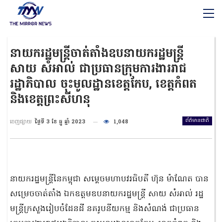
នាយករដ្ឋមន្ត្រីចាត់តាំងឧបនាយករដ្ឋមន្ត្រី
សាយ សំអាល់ ជាប្រធានក្រុមការងាររាជ
រដ្ឋាភិបាល ចុះមូលដ្ឋានខេត្តកែប, ខេត្តកំពត
និងខេត្តព្រះសីហនុ
ព័ត៌មានជាតិ
ចេញផ្សាយ
ថ្ងៃទី 3 ខែ ធ្នូ ឆ្នាំ 2023
1,048
នាយករដ្ឋមន្ត្រីនៃកម្ពុជា សម្ដេចមហាបវរធិបតី ហ៊ុន ម៉ាណែត បាន
សម្រេចចាត់តាំង ឯកឧត្តមឧបនាយករដ្ឋមន្ត្រី សាយ សំអាល់ រដ្ឋ
មន្ត្រីក្រសួងរៀបចំដែនដី នគរូបនីយកម្ម និងសំណង់ ជាប្រធាន