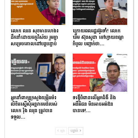
លោក ឈន សុខមានហេង៖
ក្រោយពលរដ្ឋរអ៊ូរទាំ! លោក
ដឹកនាំដោយចក្ខុវិស័យ រួមគ្នា
ឃឹម ស៊ុនសូដា ចៅហ្វាយខណ្ឌ
សម្រេចគោលដៅបន្តបន្ទាប់
កំបូល បញ្ជាក់ថា…
អ្នកនាំពាក្យក្រសួងយុត្តិធម៌៖
ទង្វើបំពានលើអ្នកជំងឺ និង
លិខិតស្នើសុំអន្តរាគមន៍របស់
អនីតិជន មិនអាចអត់ឱន
លោក រ៉ុង ឈុន ត្រូវបាន
បានទេ!…
ទទួល…
មុន
បន្ទាប់