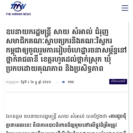
ឧបនាយករដ្ឋមន្ត្រី សាយ សំអាល់ ជំរុញ
សមាជិកគណៈស្ថាបត្យករនិងគណៈវិស្វករ
កម្ពុជាឲ្យចូលរួមការរៀបចំហេដ្ឋារចនាសម្ព័ន្ធនៅ
ថ្នាក់រាជធានី ខេត្តរហូតដល់ថ្នាក់ស្រុក ឃុំ
ប្រកបដោយគុណភាព និងប្រសិទ្ធភាព
ព័ត៌មានជាតិ
ចេញផ្សាយ
ថ្ងៃទី 1 ខែ ធ្នូ ឆ្នាំ 2023
996
ឯកឧត្តម ឧបនាយករដ្ឋមន្ត្រី សាយ សំអាល់ បានថ្លែងថា
«ការជួបជុំ
គ្នានាពេលនេះ គឺជាការបោះជំហានដ៏ល្អមួយនៅលើផ្លូវដ៏ត្រឹមត្រូវ