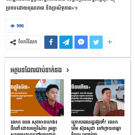
ប្រកបដោយគុណភាព និងប្រសិទ្ធភាព»
៕
996
ចែករំលែក
អត្ថបទដែលជាប់ទាក់ទង
លោក ឈន សុខមានហេង៖
ក្រោយពលរដ្ឋរអ៊ូរទាំ! លោក
ដឹកនាំដោយចក្ខុវិស័យ រួមគ្នា
ឃឹម ស៊ុនសូដា ចៅហ្វាយខណ្ឌ