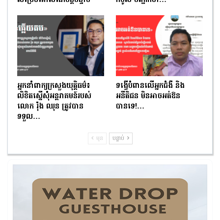
សម្រេចគោលដៅបន្តបន្ទាប់
កំបូល បញ្ជាក់ថា…
អ្នកនាំពាក្យក្រសួងយុត្តិធម៌៖
ទង្វើបំពានលើអ្នកជំងឺ និង
លិខិតស្នើសុំអន្តរាគមន៍របស់
អនីតិជន មិនអាចអត់ឱន
លោក រ៉ុង ឈុន ត្រូវបាន
បានទេ!…
ទទួល…
មុន
បន្ទាប់