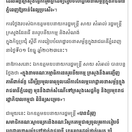
ដែលអន្តរក្រសួងធ្វើការរួមគ្នាដើម្បីរៀបចំហេដ្ឋារចនាសម្ព័ន្ធក្នុងរាជធានី
ភ្នំពេញឱ្យកាន់តែល្អប្រសើរ»
។
ការថ្លែងរបស់ឯកឧត្តមឧបនាយករដ្ឋមន្ត្រី សាយ សំអាល់ រដ្ឋមន្ត្រី
ក្រសួងដែនដី នគរូបនីយកម្ម និងសំណង់
ក្នុងកិច្ចប្រជុំ ស្តីពី ការរៀបចំហេដ្ឋារចនាសម្ព័ន្ធក្នុងរាជធានីភ្នំពេញ
នាថ្ងៃទី០១ ខែធ្នូ ឆ្នាំ២០២៣នេះ។
នាឱកាសនោះ ឯកឧត្តមឧបនាយករដ្ឋមន្ត្រី សាយ សំអាល់ បានបន្ត
ថ្លែងថា
«ក្នុងនាមគណៈកម្មាធិការនគរូបនីយកម្ម ក្រសួងនឹងអញ្ជើញ
ភាគីពាក់ព័ន្ធ ដើម្បីប្រមូលធាតុចូលលើការកែលម្អហេដ្ឋារចនាសម្ព័ន្ធក្នុង
រាជធានីភ្នំពេញ មុននឹងដាក់សំណើទៅក្រសួងសេដ្ឋកិច្ច និងប្រមុខរាជ
រដ្ឋាភិបាលកម្ពុជា ពិនិត្យសម្រេច»
។
ជាមួយនេះ ឯកឧត្តមឧបនាយករដ្ឋមន្ត្រី
«បានជំរុញ
សមាជិកគណៈស្ថាបត្យករនិងគណៈវិស្វករកម្ពុជាឲ្យចូលរួមការរៀបចំ
ហេដ្ឋារចនាសម្ព័ន្ធនៅថ្នាក់រាជធានី ខេត្តរហូតដល់ថ្នាក់ស្រុក ឃុំ