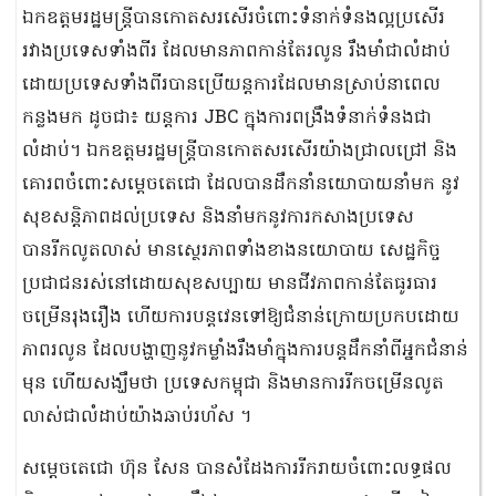
ឯកឧត្តមរដ្ឋមន្ត្រីបានកោតសរសើរចំពោះទំនាក់ទំនងល្អប្រសើរ
រវាងប្រទេសទាំងពីរ ដែលមានភាពកាន់តែរលូន រឹងមាំជាលំដាប់
ដោយប្រទេសទាំងពីរបានប្រើយន្តការដែលមានស្រាប់នាពេល
កន្លងមក ដូចជា៖ យន្តការ JBC ក្នុងការពង្រឹងទំនាក់ទំនងជា
លំដាប់។ ឯកឧត្តមរដ្ឋមន្ត្រីបានកោតសរសើរយ៉ាងជ្រាលជ្រៅ និង
គោរពចំពោះសម្ដេចតេជោ ដែលបានដឹកនាំនយោបាយនាំមក នូវ
សុខសន្តិភាពដល់ប្រទេស និងនាំមកនូវការកសាងប្រទេស
បានរីកលូតលាស់ មានស្ថេរភាពទាំងខាងនយោបាយ សេដ្ឋកិច្ច
ប្រជាជនរស់នៅដោយសុខសប្បាយ មានជីវភាពកាន់តែធូរធារ
ចម្រើនរុងរឿង ហើយការបន្តវេនទៅឱ្យជំនាន់ក្រោយប្រកបដោយ
ភាពរលូន ដែលបង្ហាញនូវកម្លាំងរឹងមាំក្នុងការបន្តដឹកនាំពីអ្នកជំនាន់
មុន ហើយសង្ឃឹមថា ប្រទេសកម្ពុជា និងមានការរីកចម្រើនលូត
លាស់ជាលំដាប់យ៉ាងឆាប់រហ័ស ។
សម្ដេចតេជោ ហ៊ុន សែន បានសំដែងការរីករាយចំពោះលទ្ធផល