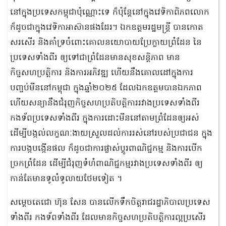
នៅក្នុងប្រទេសកម្ពុជាប៉ុណ្ណោះទេ ក៏ប៉ុន្តែនៅក្នុងវេទិកាពិភពលោក
ក៏ដូចជាក្នុងវេទិកាអាស៊ានផងដែរ។ ឯកឧត្តមរដ្ឋមន្រ្តី បានកោត
សរសើរ និងគាំទ្រចំពោះគោលនយោបាយប្រែក្លាយព្រំដែន នៃ
ប្រទេសទាំងពីរ ឲ្យទៅជាព្រំដែនមានសុខសន្តិភាព មាន
កិច្ចសហប្រត្តិការ និងការអភិវឌ្ឍ ហើយនឹងគោលដៅក្នុងការ
បញ្ចប់មីននៅកម្ពុជា ក្នុងឆ្នាំ២០២៥ ដែលឯកឧត្តមបានឯកភាព
ហើយសន្យានឹងជំរុញកិច្ចសហប្រតិបត្តិការរវាងប្រទេសទាំងពីរ
កងទ័ពប្រទេសទាំងពីរ ក្នុងការដោះមីននៅតាមព្រំដែនឲ្យអស់
ដើម្បីបង្កល់លក្ខណៈងាយស្រួលដល់ការរស់នៅរបស់ប្រជាជន ក្នុង
ការបង្កបង្កើនផល ក៏ដូចជាការផ្លាស់ប្ដូរពាណិជ្ជកម្ម និងការបើក
ច្រកព្រំដែន ដើម្បីជំរុញទំហំពាណិជ្ជកម្មរវាងប្រទេសទាំងពីរ ឲ្យ
កាន់តែមានទូលំទូលាយថែមទៀត ។
សម្ដេចតេជោ ហ៊ុន សែន បានលើកទឹកចិត្តរាជរដ្ឋាភិបាលប្រទេស
ទាំងពីរ កងទ័ពទាំងពីរ ដែលមានកិច្ចសហប្រតិបត្តិការល្អប្រសើរ