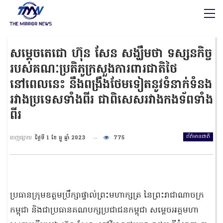
សម្តេចតេជោ ហ៊ុន សែន សង្ឃឹមថា ទស្សនកិច្ច
របស់គណៈប្រតិភូក្រសួងការពារជាតិថៃ
នៅពេលនេះ នឹងពង្រឹងថែមទៀតនូវទំនាក់ទំនង
រវាងប្រទេសទាំងពីរ ជាពិសេសរវាងកងទ័ពទាំង
ពីរ
ព័ត៌មានជាតិ
ចេញផ្សាយ
ថ្ងៃទី 1 ខែ ធ្នូ ឆ្នាំ 2023
775
ប្រធានក្រុមឧត្តមប្រឹក្សាផ្ទាល់ព្រះមហាក្សត្រ នៃព្រះរាជាណាចក្រ
កម្ពុជា និងជាប្រធានគណបក្សប្រជាជនកម្ពុជា សម្តេចអគ្គមហា