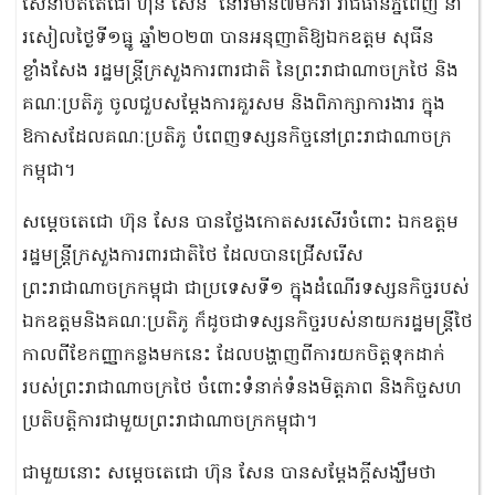
សេនាបតីតេជោ ហ៊ុន សែន នៅវិមាន៧មករា រាជធានីភ្នំពេញ នា
រសៀលថ្ងៃទី១ធ្នូ ឆ្នាំ២០២៣ បានអនុញាតិឱ្យឯកឧត្តម សុធីន
ខ្លាំងសែង រដ្ឋមន្ត្រីក្រសួងការពារជាតិ នៃព្រះរាជាណាចក្រថៃ និង
គណៈប្រតិភូ ចូលជួបសម្ដែងការគួរសម និងពិភាក្សាការងារ ក្នុង
ឱកាសដែលគណៈប្រតិភូ បំពេញទស្សនកិច្ចនៅព្រះរាជាណាចក្រ
កម្ពុជា។
សម្ដេចតេជោ ហ៊ុន សែន បានថ្លែងកោតសរសើរចំពោះ ឯកឧត្តម
រដ្ឋមន្ត្រីក្រសួងការពារជាតិថៃ ដែលបានជ្រើសរើស
ព្រះរាជាណាចក្រកម្ពុជា ជាប្រទេសទី១ ក្នុងដំណើរទស្សនកិច្ចរបស់
ឯកឧត្តមនិងគណៈប្រតិភូ ក៏ដូចជាទស្សនកិច្ចរបស់នាយករដ្ឋមន្ត្រីថៃ
កាលពីខែកញ្ញាកន្លងមកនេះ ដែលបង្ហាញពីការយកចិត្តទុកដាក់
របស់ព្រះរាជាណាចក្រថៃ ចំពោះទំនាក់ទំនងមិត្តភាព និងកិច្ចសហ
ប្រតិបត្តិការជាមួយព្រះរាជាណាចក្រកម្ពុជា។
ជាមួយនោះ សម្ដេចតេជោ ហ៊ុន សែន បានសម្ដែងក្ដីសង្ឃឹមថា