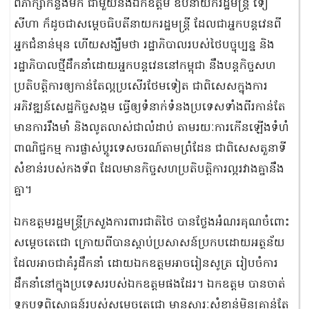
ពិភាក្សាកន្លងមក ជាមួយនឹងឯកឧត្តម ឧបនាយករដ្ឋមន្ត្រី ទៀ
សីហា ក៏ដូចជាសម្ដេចធិបតីនាយករដ្ឋមន្ត្រី ដែលជាអ្នកបន្តវេនពី
អ្នកជំនាន់មុន ហើយសង្ឃឹមថា រដ្ឋាភិបាលរបស់ថៃបច្ចុប្បន្ន និង
រដ្ឋាភិបាលថ្មីដឹកនាំដោយអ្នកបន្តវេននៅកម្ពុជា នឹងបន្តកិច្ចសហ
ប្រតិបត្តិការឲ្យកាន់តែល្អប្រសើរថែមទៀត ជាពិសេសក្នុងការ
អភិវឌ្ឍន៍សេដ្ឋកិច្ចសង្គម ធ្វើឲ្យទំនាក់ទំនងប្រទេសទាំងពីរកាន់តែ
មានការរឹងមាំ និងលូតលាស់ជាលំដាប់ តាមរយៈការកើនឡើងទំហំ
ពាណិជ្ជកម្ម ការផ្លាស់ប្ដូរទេសចរណ៍តាមព្រំដែន ជាពិសេសតួនាទី
សំខាន់របស់កងទ័ព ដែលមានកិច្ចសហប្រតិបត្តិការល្អរវាងគ្នានឹង
គ្នា។
ឯកឧត្តមរដ្ឋមន្ត្រីក្រសួងការពារជាតិថៃ បានថ្លែងអំណរគុណចំពោះ
សម្ដេចតេជោ ក្រោយពីបានស្ដាប់ប្រសាសន៍ប្រកបដោយអត្ថន័យ
ដែលអាចជាគំរូដឹកនាំ ដោយឯកឧត្តមអាចរៀនសូត្រ រៀបចំការ
ដឹកនាំនៅក្នុងប្រទេសរបស់ឯកឧត្តមផងដែរ។ ឯកឧត្តម បានចាត់
ទុកបទពិសោធន៍របស់សម្ដេចតេជោ មានសារៈសំខាន់មិនគ្រាន់តែ