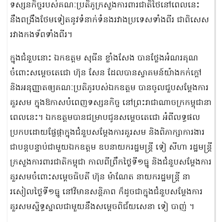
ទស្សនកិច្ចរបស់គណៈប្រតិភូក្រសួងការពារជាតិថៃនៅពេលនេះ
នឹងពង្រឹងថែមទៀតនូវទំនាក់ទំនងរវាងប្រទេសទាំងពីរ ជាពិសេស
រវាងកងទ័ពទាំងពីរ។
ក្នុងជំនួបនោះ ឯកឧត្តម សុធីន ខ្លាំងសែង បានថ្លែងអំណរគុណ
ចំពោះសម្ដេចតេជោ ហ៊ុន សែន ដែលបានស្វាគមន៍យ៉ាងកក់ក្ដៅ
និងអនុញ្ញាតឲ្យគណៈប្រតិភូរបស់ឯកឧត្តម បានចូលជួបសម្ដែងការ
គួរសម ក្នុងឱកាសបំពេញទស្សនកិច្ច នៅព្រះរាជាណាចក្រកម្ពុជានា
ពេលនេះ។ ឯកឧត្តមបានជម្រាបជូនសម្ដេចតេជោ អំពីលទ្ធផល
ប្រកបដោយផ្លែផ្កាក្នុងជំនួបសម្ដែងការគួរសម និងពិភាក្សាការងារ
ជាបន្តបន្ទាប់ជាមួយឯកឧត្តម ឧបនាយករដ្ឋមន្ត្រី ទៀ សីហា រដ្ឋមន្ត្រី
ក្រសួងការពារជាតិកម្ពុជា កាលពីព្រឹកថ្ងៃទី១ធ្នូ និងជំនួបសម្ដែងការ
គួរសមចំពោះសម្ដេចធិបតី ហ៊ុន ម៉ាណែត នាយករដ្ឋមន្ត្រី នា
រសៀលថ្ងៃទី១ធ្នូ នៅវិមានសន្តិភាព ក៏ដូចជាក្នុងជំនួបសម្ដែងការ
គួរសមស្និទ្ធស្នាលជាមួយនឹងសម្ដេចពិជ័យសេនា ទៀ បាញ់ ។