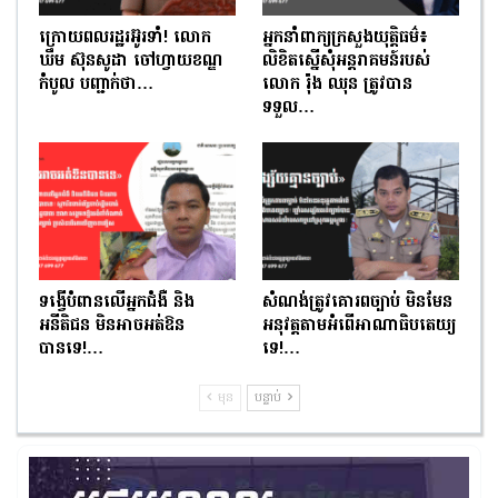
ក្រោយពលរដ្ឋរអ៊ូរទាំ! លោក
អ្នកនាំពាក្យក្រសួងយុត្តិធម៌៖
ឃឹម ស៊ុនសូដា ចៅហ្វាយខណ្ឌ
លិខិតស្នើសុំអន្តរាគមន៍របស់
កំបូល បញ្ជាក់ថា…
លោក រ៉ុង ឈុន ត្រូវបាន
ទទួល…
ទង្វើបំពានលើអ្នកជំងឺ និង
សំណង់ត្រូវគោរពច្បាប់ មិនមែន
អនីតិជន មិនអាចអត់ឱន
អនុវត្តតាមអំពើអាណាធិបតេយ្យ
បានទេ!…
ទេ!…
មុន
បន្ទាប់