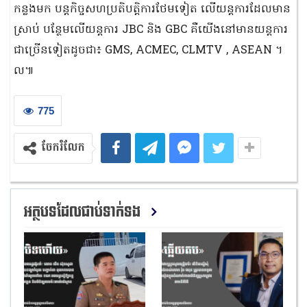
កន្លងមក បន្តកិច្ចសហប្រតិបត្តិការថែមទៀត លើយន្តការដែលមាន
ស្រាប់ បន្ថែមលើយន្តការ JBC និង GBC គឺយើងនៅមានយន្តការ
ជាច្រើនទៀតដូចជា៖ GMS, ACMEC, CLMTV , ASEAN ។
ល៕
775
ចែករំលែក
អត្ថបទដែលជាប់ទាក់ទង