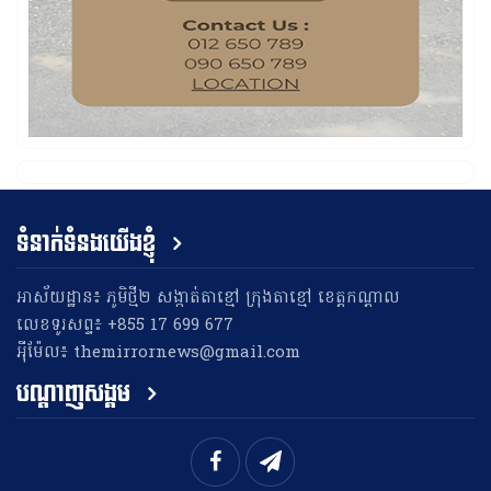
ទំនាក់ទំនងយើងខ្ញុំ
អាស័យដ្ឋាន៖ ភូមិថ្មី២ សង្កាត់តាខ្មៅ ក្រុងតាខ្មៅ ខេត្តកណ្តាល
លេខទូរសព្ទ៖ +855 17 699 677
អុីម៉ែល៖ themirrornews@gmail.com
បណ្តាញសង្គម