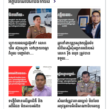
អត្ថបទដែលជាប់ទាក់ទង
ក្រោយពលរដ្ឋរអ៊ូរទាំ! លោក
អ្នកនាំពាក្យក្រសួងយុត្តិធម៌៖
ឃឹម ស៊ុនសូដា ចៅហ្វាយខណ្ឌ
លិខិតស្នើសុំអន្តរាគមន៍របស់
កំបូល បញ្ជាក់ថា…
លោក រ៉ុង ឈុន ត្រូវបាន
ទទួល…
ទង្វើបំពានលើអ្នកជំងឺ និង
សំណង់ត្រូវគោរពច្បាប់ មិនមែន
អនីតិជន មិនអាចអត់ឱន
អនុវត្តតាមអំពើអាណាធិបតេយ្យ