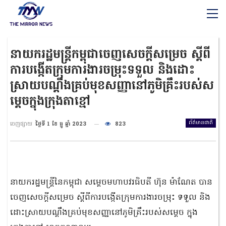
នាយករដ្ឋមន្ត្រីកម្ពុជាចេញសេចក្ដីសម្រេច ស្ដីពី
ការបង្កើតក្រុមការងារចម្រុះទទួល និងដោះ
ស្រាយបណ្ដឹងគ្រប់មុខសញ្ញានៅភូមិគ្រឹះរបស់ស
ម្តេចក្នុងក្រុងតាខ្មៅ
ព័ត៌មានជាតិ
ចេញផ្សាយ
ថ្ងៃទី 1 ខែ ធ្នូ ឆ្នាំ 2023
823
នាយករដ្ឋមន្ត្រីនៃកម្ពុជា សម្តេចមហាបវរធិបតី ហ៊ុន ម៉ាណែត បាន
ចេញសេចក្ដីសម្រេច ស្ដីពីការបង្កើតក្រុមការងារចម្រុះ ទទួល និង
ដោះស្រាយបណ្ដឹងគ្រប់មុខសញ្ញានៅភូមិគ្រឹះរបស់សម្ដេច ក្នុង