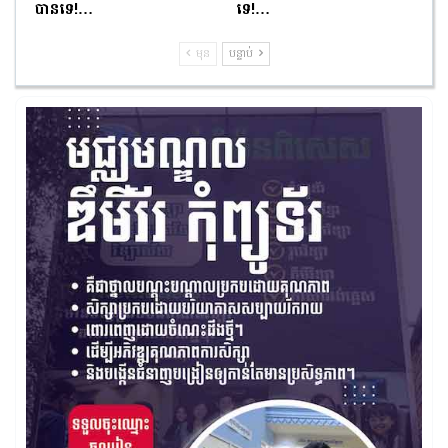
បានទេ!…
ទេ!…
មុន
បន្ទាប់