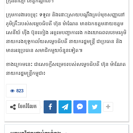
ក្រុងតាខ្មៅ ខេត្តកណ្តាល។
ក្រុមការងារចម្រុះ ទទួល និងដោះស្រាយបណ្ដឹងគ្រប់មុខសញ្ញានៅ
ភូមិគ្រឹះរបស់សម្តេចធិបតី ហ៊ុន ម៉ាណែត មានឯកឧត្ដមនាយឧត្តម
សេនីយ៍ ហ៉ីង ប៊ុនហៀង អគ្គមេបញ្ជាការរង កងយោធពលខេមរភូមិ
នាយករងខុទ្ធកាល័យសម្តេចធិបតី នាយករដ្ឋមន្ត្រី ជាប្រធាន និង
មានអនុប្រធាន សមាជិកមួយចំនួនទៀត៕
ខាងក្រោមនេះ ជាសេចក្តីសម្រេចរបស់សម្តេចធិបតី ហ៊ុន ម៉ាណែត
នាយករដ្ឋមន្ត្រីកម្ពុជា៖
823
ចែករំលែក