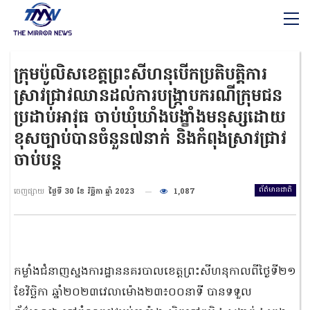
ក្រុមប៉ូលិសខេត្តព្រះសីហនុបើកប្រតិបត្តិការ
ស្រាវជ្រាវឈានដល់ការបង្ក្រាបករណីក្រុមជន
ប្រដាប់អាវុធ ចាប់ឃុំឃាំងបង្ខាំងមនុស្សដោយ
ខុសច្បាប់បានចំនួន៧នាក់ និងកំពុងស្រាវជ្រាវ
ចាប់បន្ត
ព័ត៌មានជាតិ
ចេញផ្សាយ
ថ្ងៃទី 30 ខែ វិច្ឆិកា ឆ្នាំ 2023
1,087
កម្លាំងជំនាញស្នងការដ្ឋាននគរបាលខេត្តព្រះសីហនុកាលពីថ្ងៃទី២១
ខែវិច្ឆិកា ឆ្នាំ២០២៣វេលាម៉ោង២៣៖០០នាទី បានទទួល