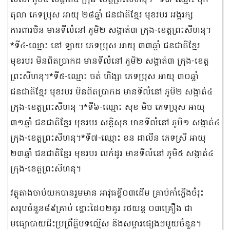
លំនៅ ភូមិ៤ សង្កាត់៤ ក្រុង-ខេត្តព្រះសីហនុ។ *ទី៣-ឈ្មោះ ប៉ិក
តុលា ភេទប្រុស អាយុ ២៨ឆ្នាំ ជនជាតិខ្មែរ មុខរបរ អង្គរក្ស
ការពារចិន មានទីលំនៅ ភូមិ២ សង្កាត់៣ ក្រុង-ខេត្តព្រះសីហនុ។
*ទី៤-ឈ្មោះ នៅ ឡាយ ភេទប្រុស អាយុ ៣៣ឆ្នាំ ជនជាតិខ្មែរ
មុខរបរ មិនពិតប្រាកដ មានទីលំនៅ ភូមិ២ សង្កាត់៣ ក្រុង-ខេត្ត
ព្រះសីហនុ។*ទី៥-ឈ្មោះ ចត់ ហិង្សា ភេទប្រុស អាយុ ៣០ឆ្នាំ
ជនជាតិខ្មែរ មុខរបរ មិនពិតប្រាកដ មានទីលំនៅ ភូមិ២ សង្កាត់៤
ក្រុង-ខេត្តព្រះសីហនុ ។*ទី៦-ឈ្មោះ សុខ មិច ភេទប្រុស អាយុ
៣១ឆ្នាំ ជនជាតិខ្មែរ មុខរបរ សន្តិសុខ មានទីលំនៅ ភូមិ១ សង្កាត់៤
ក្រុង-ខេត្តព្រះសីហនុ។*ទី៧-ឈ្មោះ ខន ដាលីន ភេទស្រី អាយុ
២៣ឆ្នាំ ជនជាតិខ្មែរ មុខរបរ លក់ដូរ មានទីលំនៅ ភូមិ៥ សង្កាត់៤
ក្រុង-ខេត្តព្រះសីហនុ។
វត្ថុតាងចាប់យកបានរួមមាន អាវុធខ្លី០៣ដើម គ្រាប់កាំភ្លើងចំរុះ
សរុបចំនួន៨៩គ្រាប់ ខ្នោះដៃ០២គូរ រថយន្ត ០៣គ្រឿង ជា
មធ្យោបាយជិះប្រព្រឹត្តិបទល្មើស និងសម្ភារផ្សេងៗមួយចំនួន។