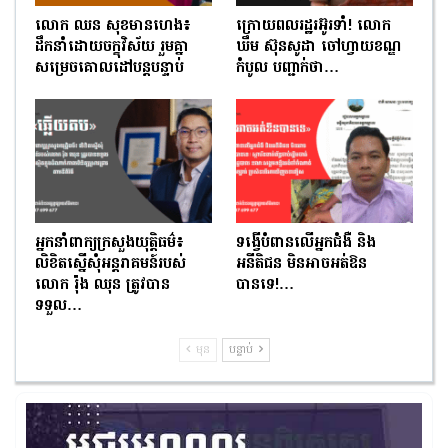
លោក ឈន សុខមានហេង៖
ក្រោយពលរដ្ឋរអ៊ូរទាំ! លោក
ដឹកនាំដោយចក្ខុវិស័យ រួមគ្នា
ឃឹម ស៊ុនសូដា ចៅហ្វាយខណ្ឌ
សម្រេចគោលដៅបន្តបន្ទាប់
កំបូល បញ្ជាក់ថា…
អ្នកនាំពាក្យក្រសួងយុត្តិធម៌៖
ទង្វើបំពានលើអ្នកជំងឺ និង
លិខិតស្នើសុំអន្តរាគមន៍របស់
អនីតិជន មិនអាចអត់ឱន
លោក រ៉ុង ឈុន ត្រូវបាន
បានទេ!…
ទទួល…
មុន
បន្ទាប់