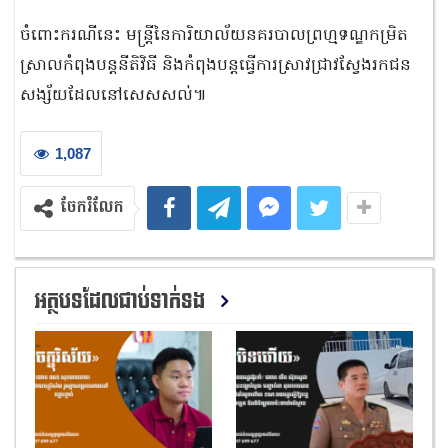
ចំពោះករណីនេះ មន្ត្រីនៃការិយាល័យនគរបាលព្រហ្មទណ្ឌកម្រិត
ស្រាលកំពុងបន្តនីតិវិធី និងកំពុងបន្តធ្វើការស្រាវជ្រាវស្វែងរកជន
សង្ស័យដែលនៅសេសសល់៕
1,087
ចែករំលែក
អត្ថបទដែលជាប់ទាក់ទង