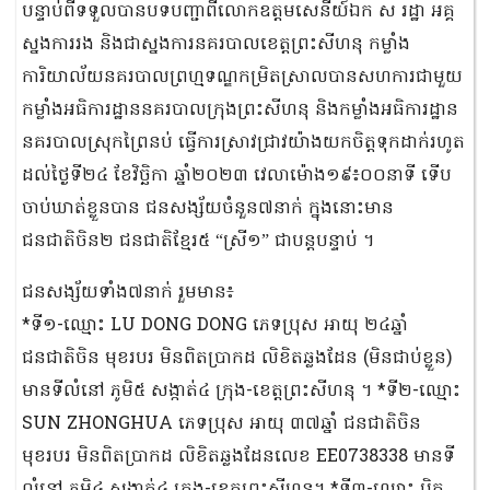
បន្ទាប់ពីទទួលបានបទបញ្ជាពីលោកឧត្តមសេនីយ៍ឯក ស រដ្ឋា អគ្គ
ស្នងការរង និងជាស្នងការនគរបាលខេត្តព្រះសីហនុ កម្លាំង
ការិយាល័យនគរបាលព្រហ្មទណ្ឌកម្រិតស្រាលបានសហការជាមួយ
កម្លាំងអធិការដ្ឋាននគរបាលក្រុងព្រះសីហនុ និងកម្លាំងអធិការដ្ឋាន
នគរបាលស្រុកព្រៃនប់ ធ្វើការស្រាវជ្រាវយ៉ាងយកចិត្តទុកដាក់រហូត
ដល់ថ្ងៃទី២៤ ខែវិច្ឆិកា ឆ្នាំ២០២៣ វេលាម៉ោង១៩៖០០នាទី ទើប
ចាប់ឃាត់ខ្លួនបាន ជនសង្ស័យចំនួន៧នាក់ ក្នុងនោះមាន
ជនជាតិចិន២ ជនជាតិខ្មែរ៥ “ស្រី១” ជាបន្តបន្ទាប់ ។
ជនសង្ស័យទាំង៧នាក់ រួមមាន៖
*ទី១-ឈ្មោះ LU DONG DONG ភេទប្រុស អាយុ ២៤ឆ្នាំ
ជនជាតិចិន មុខរបរ មិនពិតប្រាកដ លិខិតឆ្លងដែន (មិនជាប់ខ្លួន)
មានទីលំនៅ ភូមិ៥ សង្កាត់៤ ក្រុង-ខេត្តព្រះសីហនុ ។ *ទី២-ឈ្មោះ
SUN ZHONGHUA ភេទប្រុស អាយុ ៣៧ឆ្នាំ ជនជាតិចិន
មុខរបរ មិនពិតប្រាកដ លិខិតឆ្លងដែនលេខ EE0738338 មានទី