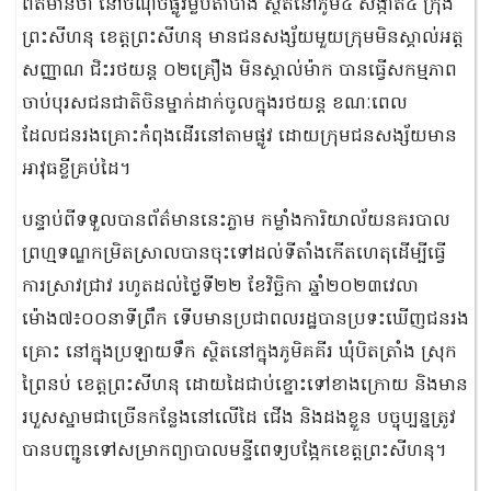
ព័ត៌មានថា នៅចំណុចផ្លូវម្លប់តាប៉ាង ស្ថិតនៅភូមិ៤ សង្កាត់៤ ក្រុង
ព្រះសីហនុ ខេត្តព្រះសីហនុ មានជនសង្ស័យមួយក្រុមមិនស្គាល់អត្ត
សញ្ញាណ ជិះរថយន្ត ០២គ្រឿង មិនស្គាល់ម៉ាក បានធ្វើសកម្មភាព
ចាប់បុរសជនជាតិចិនម្នាក់ដាក់ចូលក្នុងរថយន្ត ខណៈពេល
ដែលជនរងគ្រោះកំពុងដើរនៅតាមផ្លូវ ដោយក្រុមជនសង្ស័យមាន
អាវុធខ្លីគ្រប់ដៃ។
បន្ទាប់ពីទទួលបានព័ត៌មាននេះភ្លាម កម្លាំងការិយាល័យនគរបាល
ព្រហ្មទណ្ឌកម្រិតស្រាលបានចុះទៅដល់ទីតាំងកើតហេតុដើម្បីធ្វើ
ការស្រាវជ្រាវ រហូតដល់ថ្ងៃទី២២ ខែវិច្ឆិកា ឆ្នាំ២០២៣វេលា
ម៉ោង៧៖០០នាទីព្រឹក ទើបមានប្រជាពលរដ្ឋបានប្រទះឃើញជនរង
គ្រោះ នៅក្នុងប្រឡាយទឹក ស្ថិតនៅក្នុងភូមិគគីរ ឃុំបិតត្រាំង ស្រុក
ព្រៃនប់ ខេត្តព្រះសីហនុ ដោយដៃជាប់ខ្នោះទៅខាងក្រោយ និងមាន
របួសស្នាមជាច្រើនកន្លែងនៅលើដៃ ជើង និងដងខ្លួន បច្ចុប្បន្នត្រូវ
បានបញ្ជូនទៅសម្រាកព្យាបាលមន្ទីពេទ្យបង្អែកខេត្តព្រះសីហនុ។