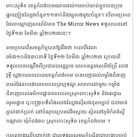
កោះសូទិន​ ខេត្តកំពង់ចាម​ឈានដល់ការចាប់ឃាត់ខ្លួនបានក្រុម
អ្នកញៀនល្បែងចំនួន១១នាក់និងវត្ថុតាងមួយចំនួន។ បើតាមប្រភព
ដែលបណ្ដាញសារព័ត៌មាន The Mirror News ទទួលបាននៅ
ថ្ងៃទី១៣ ខែមីនា ឆ្នាំ២០២៣នេះ។
តាមប្រភពពីសមត្ថកិច្ច​បាន​ឱ្យ​ដឹង​ថា​ កាលពី​វេលា
ម៉ោង១០និង៣០នាទី ថ្ងៃទី១២ ខែមីនា​ ​ឆ្នាំ២០២៣​ ក្រោយពី
ទទួលបានបណ្តឹងពីប្រជាពលរដ្ឋភ្លាម លោកឧត្តមសេនីយ៍ត្រី​ ហេង​
វុទ្ធី​ ស្នងការនគរបាលខេត្តកំពង់ចាម បានបញ្ជាដល់កម្លាំងជំនាញ
របស់ផែនការងារនគរបាលព្រហ្មទណ្ឌ សហការជាមួយ កម្លាំង
ជំនាញរបស់អធិការដ្ឋាននគរបាលស្រុក​កោះសូទិន​ និងអាជ្ញាធ
រមូលដ្ឋាន ចុះបង្ក្រាបទីតាំងលេងល្បែងស៊ីសងខុសច្បាប់ ជល់មាន់
ភ្នាល់ដាក់ប្រាក់ នៅចំណុចក្រោមដេីមស្វាយ​ ស្ថិតនៅភូមិ​កំពង់ស្ដី
កណ្ដាល​ ឃុំកំពង់រាប​ ស្រុកកោះសូទិន​ ខេត្តកំពង់ចាម ។
ប្រភពខាងលើបញ្ជាក់ថា ជាលទ្ធផលសមត្ថកិច្ចជំនាញ​បង្រ្កាបចាប់