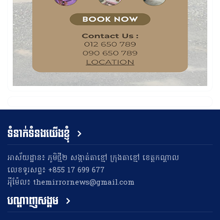
ទំនាក់ទំនងយើងខ្ញុំ
អាស័យដ្ឋាន៖ ភូមិថ្មី២ សង្កាត់តាខ្មៅ ក្រុងតាខ្មៅ ខេត្តកណ្តាល
លេខទូរសព្ទ៖ +855 17 699 677
អុីម៉ែល៖ themirrornews@gmail.com
បណ្តាញសង្គម