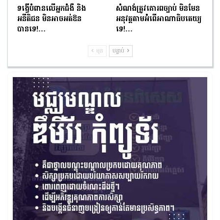
ទង្វើបំពានលើអ្នកជំងឺ និង
សំណង់ត្រូវគោរពច្បាប់ មិនមែន
អនីតិជន មិនអាចអត់ឱន
អនុវត្តតាមអំពើអាណាធិបតេយ្យ
បានទេ!…
ទេ!…
មុន
បន្ទាប់