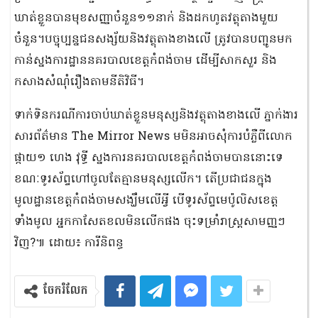
ឃាត់ខ្លួនបានមុខសញ្ញាចំនួន១១នាក់ និងដកហូតវត្ថុតាងមួយ
ចំនួន។បច្ចុប្បន្នជនសង្ស័យនិងវត្ថុតាងខាងលើ ត្រូវបានបញ្ជូនមក
កាន់ស្នងការដ្ឋាននគរបាលខេត្តកំពង់ចាម ដើម្បីសាកសួរ និង
កសាងសំណុំរឿងតាមនីតិវិធី។
ទាក់ទិនករណីការចាប់ឃាត់ខ្លួនមនុស្សនិងវត្ថុតាងខាងលើ ភ្នាក់ងារ
សារព័ត៌មាន The Mirror News មមិនអាចសុំការបំភ្លឺពីលោក
ផ្កាយ១ ហេង​ វុទ្ធី​ ស្នងការនគរបាលខេត្តកំពង់ចាមបាននោះទេ
ខណៈទូរស័ព្ទហៅចូលតែគ្មានមនុស្សលើក។ តើប្រជាជនក្នុង
មូលដ្ឋានខេត្តកំពង់ចាមសង្ឃឹមលើអ្វី បើទូរស័ព្ទមេប៉ូលិសខេត្ត
ទាំងមូល អ្នកកាសែតខលមិនលើកផង ចុះទម្រាំរាស្ត្រសាមញ្ញៗ
វិញ?៕ ដោយ៖ ការីនិពន្ធ
ចែករំលែក