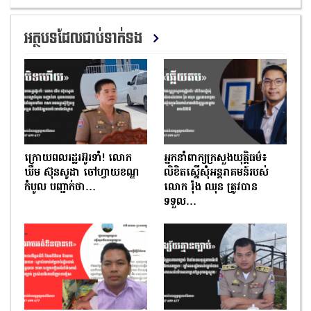
អត្ថបទដែលជាប់ទាក់ទង
ក្រោយពលរដ្ឋរអ៊ូរទាំ! លោក
អ្នកនាំពាក្យក្រសួងយុត្តិធម៌៖
ឃឹម ស៊ុនសូដា ចៅហ្វាយខណ្ឌ
លិខិតស្នើសុំអន្តរាគមន៍របស់
កំបូល បញ្ជាក់ថា…
លោក រ៉ុង ឈុន ត្រូវបាន
ទទួល…