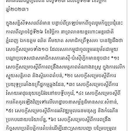
សាធារណរដ្ឋហ្វីលីពីន ពីថ្ងៃទី២៣ ដល់ថ្ងៃទី២៦ ខែវិច្ឆិកា
ឆ្នាំ២០២៣។
ក្នុងសន្និសីទសារព័ត៌មាន បន្ទាប់ពីត្រឡប់មកពីចូលរួមកិច្ចប្រជុំនេះ
កាលពីល្ងាចថ្ងៃទី២៦ ខែវិច្ឆិកា នាព្រលានយន្តហោះអន្តរជាតិ
ភ្នំពេញ ឯកឧត្តម ឈិត គឹមយាត សមាជិកព្រឹទ្ធសភា បានឱ្យដឹងថា
សេចក្តីសម្រេចទាំង១០ ដែលសភាកម្ពុជាចូលរួមអនុម័តជាមួយ
បណ្តាប្រទេសជាសមាជិកសភាអាស៊ី-ប៉ាស៊ីហ្វិកមានដូចជា៖ *១៖
សេចក្តីសម្រេចស្តីពីការពង្រឹងសមត្ថភាពតំណាងរាស្ត្រ ក្នុងការលើក
ស្ទួយសន្តិភាព និងស្ថិរភាពតំបន់, *២៖ សេចក្តីសម្រេចស្តីពីការ
ប្រយុទ្ធប្រឆាំងឧក្រឹដ្ឋកម្មឆ្លងដែន, *៣៖ សេចក្តីសម្រេចស្តីពីការ
រំសាយអាវុធនុយក្លេអ៊ែរនៅឧបទ្វីបកូរ៉េ, *៤៖ សេចក្តីសម្រេចស្តីពី
ការគិតគូរឡើងវិញទៅលើហេដ្ឋារចនាសម្ព័ន្ធដ៏មានសារៈសំខាន់,
*៥៖ សេចក្តីសម្រេចស្តីពីការអភិវឌ្ឍមូលធនមនុស្ស និងកំណើន
ប្រកបដោយបរិយាប័ន្ន, *៦៖ សេចក្តីសម្រេចស្តីពីការពង្រឹង
កិច្ចសហប្រតិបត្តិការតំបន់ដើម្បីដោះស្រាយបញ្ហា បម្រែបម្រួល