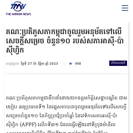
គណៈប្រតិភូសភាកម្ពុជាចូលរួមអនុម័តទៅលើ
សេចក្តីសម្រេច ចំនួន១០ របស់សភាអាស៊ី-ប៉ា
ស៊ីហ្វិក
ព័ត៌មានជាតិ
ចេញផ្សាយ
ថ្ងៃទី 27 ខែ វិច្ឆិកា ឆ្នាំ 2023
998
គណៈប្រតិភូសភាកម្ពុជាដឹកនាំដោយឯកឧត្តមកិត្តិសេដ្ឋាបណ្ឌិត ជាម
យៀប អនុប្រធានទី១ នៃរដ្ឋសភាបានចូលរួមអនុម័តទៅលើសេចក្តី
សម្រេចចំនួន១០ នៃកិច្ចប្រជុំប្រចាំឆ្នាំ នៃវេទិកាសភាអាស៊ី-ប៉ា
ស៊ីហ្វិក (APPF) លើកទី៣១ ដែលធ្វើឡើងនៅទីក្រុងម៉ានីល