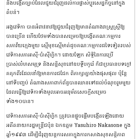
និងបង្កើតច្បាប់ដែលជួយជំរុញដល់ការផ្លាស់ប្តូរសេដ្ឋកិច្ចនៅក្នុង
តំបន់។
អង្គវេទិកា បានអំពាវនាវឱ្យជួយជំរុញឱ្យមានតំណាងរាស្ត្រស្ដី្រឱ្យ
បានច្រើន ហើយថែមទាំងបានសម្រេចឱ្យបង្កើតគណៈកម្មការ
សភាវ័យក្មេងមួយ ស្មើមុខស្មើមាត់ដូចគណៈកម្មការដទៃទៀតរបស់
វេទិកាសភាអាស៊ី-ប៉ាស៊ីហ្វិក។ ដោយឡែក សិទ្ធិនៃការប្រើ
ប្រាស់លំហសមុទ្រ និងសន្តិសុខនៅឧបទ្វីបកូរ៉េ ក៏ជាប្រធានបទក្តៅ
គគុកពីរដែលនាំឱ្យមានការជជែក ពិភាក្សាគ្នាយ៉ាងផុសផុល ប៉ុន្តែ
នៅទីបញ្ចប់ តំណាងសភាពាក់ព័ន្ធបានឈានទៅដល់ចំណុចរួមមួយ
ដែលធ្វើឱ្យវេទិកាទាំងមូលអាចអនុម័តសេចក្តីសម្រេច
ទាំង១០បាន។
វេទិកាសភាអាស៊ី-ប៉ាស៊ីហ្វិក ត្រូវបានផ្តួចផ្តើមបង្កើតឡើងដោយ
អតីតនាយករដ្ឋមន្រ្តីជប៉ុន ឯកឧត្តម Yasuhiro Nakasone ក្នុង
ឆ្នាំ១៩៩៣ ដើម្បីជំរុញយន្តការសភាក្នុងការកសាងសុខសន្តិភាព