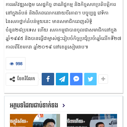
ការអភិវឌ្ឍសង្គម សេដ្ឋកិច្ច ពាណិជ្ជកម្ម និងកិច្ចសហប្រតិបត្តិការ
នៅក្នុងតំបន់ និងពិភពលោកដោយចីរភាព។ បច្ចុប្បន្ន វេទិកា
នៃសភាថ្នាក់តំបន់មួយនេះ មានសមាជិកពេញសិទ្ធិ
ចំនួន២៨ប្រទេស ហើយ សភាកម្ពុជាបានចូលជាសមាជិកនៅក្នុង
ឆ្នាំ១៩៩៥ និងបានធ្វើជាម្ចាស់ផ្ទះរៀបចំកិច្ចប្រជុំប្រចំាឆ្នាំលើកទី២៧
កាលពីខែមករា ឆ្នាំ២០១៩ នៅខេត្តសៀមរាប៕
998
ចែករំលែក
អត្ថបទដែលជាប់ទាក់ទង