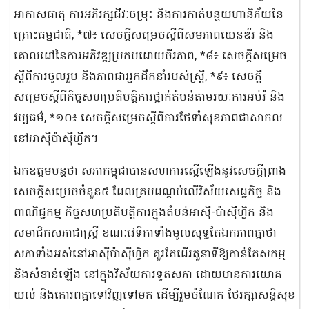
អាកាសធាតុ ការអភិរក្សជីវៈចម្រុះ និងការកាត់បន្ថយហានិភ័យនៃ
គ្រោះធម្មជាតិ, *៧៖ សេចក្តីសម្រេចស្តីពីសមភាពយេនឌ័រ និង
គោលដៅនៃការអភិវឌ្ឍប្រកបដោយចីរភាព, *៨៖ សេចក្តីសម្រេច
ស្តីពីការចូលរួម និងភាពជាអ្នកដឹកនាំរបស់ស្រ្តី, *៩៖ សេចក្តី
សម្រេចស្តីពីកិច្ចសហប្រតិបត្តិការថ្នាក់តំបន់តាមរយៈការអប់រំ និង
វប្បធម៌, *១០៖ សេចក្តីសម្រេចស្តីពីការថែទាំសុខភាពជាសាកល
នៅអាស៊ីប៉ាស៊ីហ្វីក។
ឯកឧត្តមបន្តថា សភាកម្ពុជាបានសហការស្នើឡើងនូវសេចក្តីព្រាង
សេចក្តីសម្រេចចំនួន៥ ដែលគ្របដណ្តប់លើវិស័យសេដ្ឋកិច្ច និង
ពាណិជ្ជកម្ម កិច្ចសហប្រតិបត្តិការក្នុងតំបន់អាស៊ី-ប៉ាស៊ីហ្វិក និង
សមាជិកសភាជាស្ត្រី ខណៈវេទិកាទាំងមូលសុទ្ធតែឯកភាពគ្នាថា
សភាទាំងអស់នៅអាស៊ីប៉ាស៊ីហ្វិក គួរតែដើរតួនាទីឱ្យកាន់តែសកម្ម
និងសំខាន់ឡើង នៅក្នុងវិស័យការទូតសភា ដោយមានការយោគ
យល់ និងគោរពគ្នាទៅវិញទៅមក ដើម្បីរួមចំណែក ថែរក្សាសន្តិសុខ