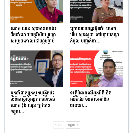
លោក ឈន សុខមានហេង៖
ក្រោយពលរដ្ឋរអ៊ូរទាំ! លោក
ដឹកនាំដោយចក្ខុវិស័យ រួមគ្នា
ឃឹម ស៊ុនសូដា ចៅហ្វាយខណ្ឌ
សម្រេចគោលដៅបន្តបន្ទាប់
កំបូល បញ្ជាក់ថា…
អ្នកនាំពាក្យក្រសួងយុត្តិធម៌៖
ទង្វើបំពានលើអ្នកជំងឺ និង
លិខិតស្នើសុំអន្តរាគមន៍របស់
អនីតិជន មិនអាចអត់ឱន
លោក រ៉ុង ឈុន ត្រូវបាន
បានទេ!…
ទទួល…
មុន
បន្ទាប់