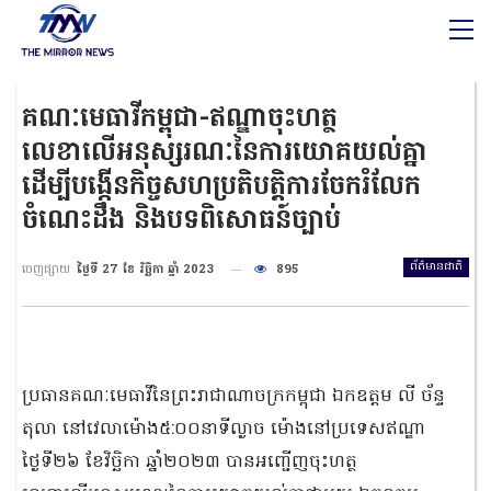
គណៈមេធាវីកម្ពុជា-ឥណ្ឌាចុះហត្ថ
លេខាលើអនុស្សរណៈនៃការយោគយល់គ្នា
ដើម្បីបង្កើនកិច្ចសហប្រតិបត្តិការចែករំលែក
ចំណេះដឹង និងបទពិសោធន៍ច្បាប់
ព័ត៌មានជាតិ
ចេញផ្សាយ
ថ្ងៃទី 27 ខែ វិច្ឆិកា ឆ្នាំ 2023
895
ប្រធានគណៈមេធាវីនៃព្រះរាជាណាចក្រកម្ពុជា ឯកឧត្តម លី ច័ន្ទ
តុលា នៅវេលាម៉ោង៥:០០នាទីល្ងាច ម៉ោងនៅប្រទេសឥណ្ឌា
ថ្ងៃទី២៦ ខែវិច្ឆិកា ឆ្នាំ២០២៣ បានអញ្ជើញចុះហត្ថ