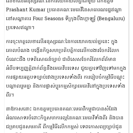
លេខាលើអនុស្សរណៈនៃការយោគយល់គ្នាជាមួយ ឯកឧត្តម
Prashant Kumar ប្រធានគណៈមេធាវីនៃសាធារណរដ្ឋឥណ្ឌា
នៅសណ្ឋាគារ Four Seasons ទីក្រុងបឹងហ្គាឡូរ៉ូ (Bengaluru)
ប្រទេសឥណ្ឌា។
ការចុះហត្ថលេខាលើអនុស្សរណៈនៃការយោគយល់គ្នានេះ ក្នុង
គោលបំណង បង្កើនកិច្ចសហប្រតិបត្តិការលើការងារចែករំលែក
ចំណេះដឹង បទពិសោធន៍ច្បាប់ ជាពិសេសចែករំលែកព័ត៌មាន
អំពីបទប្បញ្ញត្តិពាក់ព័ន្ធនឹងមេធាវីបរទេស ជួយគ្នាទៅវិញទៅមកក្នុង
ការផ្សាយអត្ថបទច្បាប់រវាងប្រទេសទាំងពីរ ការរៀបចំកម្មវិធីបណ្តុះ
បណ្តាលរួមគ្នា និងការផ្លាស់ប្តូរកម្មសិក្សាមេធាវីនៅក្នុងប្រទេសទាំង
ពីរ។
នាឱកាសនោះ ឯកឧត្តមប្រធានគណៈមេធាវីកម្ពុជាបានសំដែង
អំណរសាទរចំពោះកិច្ចសហការល្អនៃគណៈមេធាវីទាំងពីរ និងបាន
ជម្រាបជូនសមភាគី ពីកម្មវិធីលើកកម្ពស់ ទេពកោសល្យច្បាប់ជូន