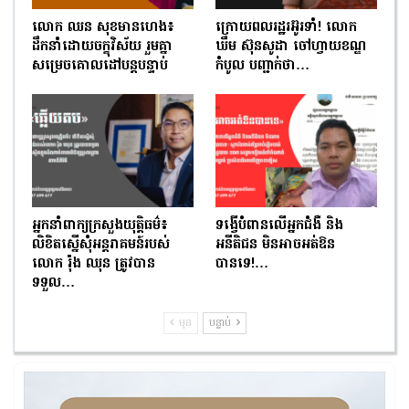
លោក ឈន សុខមានហេង៖
ក្រោយពលរដ្ឋរអ៊ូរទាំ! លោក
ដឹកនាំដោយចក្ខុវិស័យ រួមគ្នា
ឃឹម ស៊ុនសូដា ចៅហ្វាយខណ្ឌ
សម្រេចគោលដៅបន្តបន្ទាប់
កំបូល បញ្ជាក់ថា…
អ្នកនាំពាក្យក្រសួងយុត្តិធម៌៖
ទង្វើបំពានលើអ្នកជំងឺ និង
លិខិតស្នើសុំអន្តរាគមន៍របស់
អនីតិជន មិនអាចអត់ឱន
លោក រ៉ុង ឈុន ត្រូវបាន
បានទេ!…
ទទួល…
មុន
បន្ទាប់