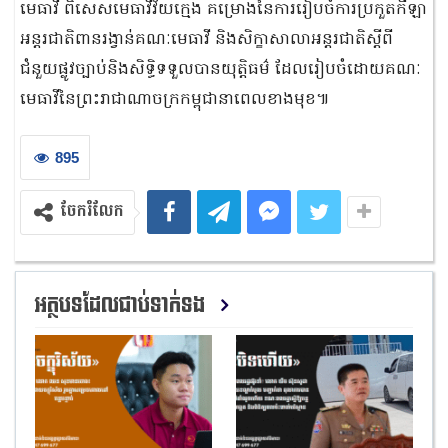
មេធាវី ពិសេសមេធាវីវ័យក្មេង គម្រោងនៃការរៀបចំការប្រកួតកីឡា
អន្តរជាតិពានរង្វាន់គណៈមេធាវី និងសិក្ខាសាលាអន្តរជាតិស្តីពី
ជំនួយផ្លូវច្បាប់និងសិទ្ធិទទួលបានយុត្តិធម៌ ដែលរៀបចំដោយគណៈ
មេធាវីនៃព្រះរាជាណាចក្រកម្ពុជានាពេលខាងមុខ៕
895
ចែករំលែក
អត្ថបទដែលជាប់ទាក់ទង